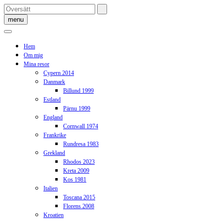
Skip
to
menu
content
Hem
Om mig
Mina resor
Cypern 2014
Danmark
Billund 1999
Estland
Pärnu 1999
England
Cornwall 1974
Frankrike
Rundresa 1983
Grekland
Rhodos 2023
Kreta 2009
Kos 1981
Italien
Toscana 2015
Florens 2008
Kroatien