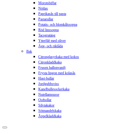
Morotsbiffar
Nötlax
Paprikasås till pasta
Pastarullar
Potatis- och blomkålssoppa
Röd linssoppa
Tacogratäng
Ytterfilé med oliver
Ägg- och räklåda
Bak
Citronglasyrkaka med kokos
Citronkladdkaka
Frusen hallonvanilj
Frysta lingon med kolasås
Hast-bullar
Jordgubbsviss
Kanelbullesockerkaka
Nutellamousse
Ostbollar
Silviakakor
Sötmandelskaka
Åppelkladdkaka