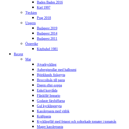
Baden Baden 2016
Kiel 1997
Tjeckien
Prag 2018
Ungern
Budapest 2019
Budapest 2014
Budapest 2011
Österrike
Kitzbuhel 1981
Recept
Mat
Ajvarkyckling
Auberginrullar med halloumi
Björklunds fiskgryta
Broccolisås till pasta
Dagen efter-soppa
Enkel korvlåda
Fläskfilé Impario
Godaste färsbiffarna
Gul kycklinggryta
Kasslerpasta med vitlök
Kräftpasta
Kycklingfilé med fetaost och soltorkade tomater i tomatsås
Mager kasslerpasta