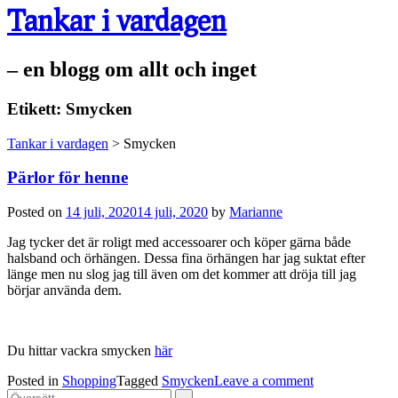
Tankar i vardagen
– en blogg om allt och inget
Etikett:
Smycken
Tankar i vardagen
>
Smycken
Pärlor för henne
Posted on
14 juli, 2020
14 juli, 2020
by
Marianne
Jag tycker det är roligt med accessoarer och köper gärna både
halsband och örhängen. Dessa fina örhängen har jag suktat efter
länge men nu slog jag till även om det kommer att dröja till jag
börjar använda dem.
Du hittar vackra smycken
här
Posted in
Shopping
Tagged
Smycken
Leave a comment