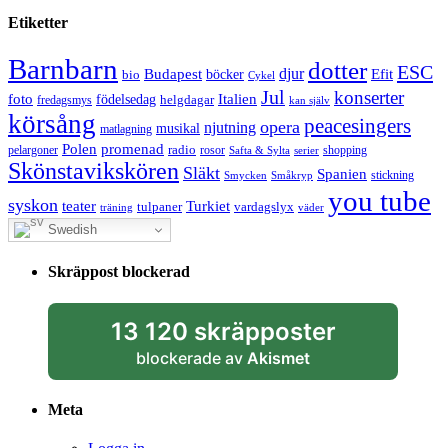
Etiketter
Barnbarn
dotter
ESC
djur
Efit
Budapest
bio
böcker
Cykel
Jul
konserter
Italien
foto
födelsedag
helgdagar
fredagsmys
kan själv
körsång
peacesingers
opera
njutning
musikal
matlagning
Polen
promenad
radio
pelargoner
rosor
shopping
Safta & Sylta
serier
Skönstavikskören
Släkt
Spanien
stickning
Smycken
Småkryp
you tube
syskon
Turkiet
teater
tulpaner
vardagslyx
träning
väder
Swedish
Skräppost blockerad
13 120 skräpposter
blockerade av
Akismet
Meta