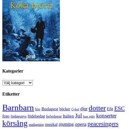
Kategorier
Kategorier
Etiketter
Barnbarn
dotter
ESC
djur
Efit
Budapest
bio
böcker
Cykel
Jul
konserter
Italien
foto
födelsedag
helgdagar
fredagsmys
kan själv
körsång
peacesingers
opera
njutning
musikal
matlagning