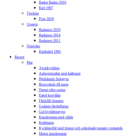
Baden Baden 2016
Kiel 1997
Tjeckien
Prag 2018
Ungern
Budapest 2019
Budapest 2014
Budapest 2011
Österrike
Kitzbuhel 1981
Recept
Mat
Ajvarkyckling
Auberginrullar med halloumi
Björklunds fiskgryta
Broccolisås till pasta
Dagen efter-soppa
Enkel korvlåda
Fläskfilé Impario
Godaste färsbiffarna
Gul kycklinggryta
Kasslerpasta med vitlök
Kräftpasta
Kycklingfilé med fetaost och soltorkade tomater i tomatsås
Mager kasslerpasta