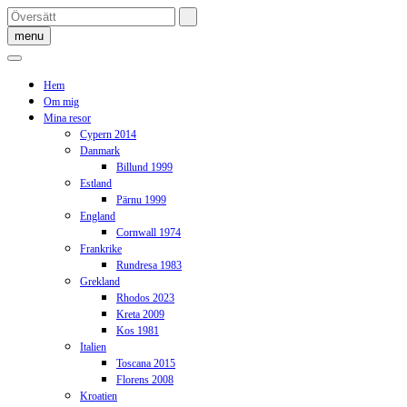
Skip
to
menu
content
Hem
Om mig
Mina resor
Cypern 2014
Danmark
Billund 1999
Estland
Pärnu 1999
England
Cornwall 1974
Frankrike
Rundresa 1983
Grekland
Rhodos 2023
Kreta 2009
Kos 1981
Italien
Toscana 2015
Florens 2008
Kroatien