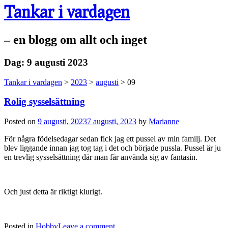
Tankar i vardagen
– en blogg om allt och inget
Dag:
9 augusti 2023
Tankar i vardagen
>
2023
>
augusti
>
09
Rolig sysselsättning
Posted on
9 augusti, 2023
7 augusti, 2023
by
Marianne
För några födelsedagar sedan fick jag ett pussel av min familj. Det
blev liggande innan jag tog tag i det och började pussla. Pussel är ju
en trevlig sysselsättning där man får använda sig av fantasin.
Och just detta är riktigt klurigt.
Posted in
Hobby
Leave a comment