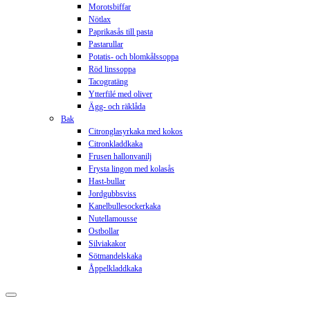
Morotsbiffar
Nötlax
Paprikasås till pasta
Pastarullar
Potatis- och blomkålssoppa
Röd linssoppa
Tacogratäng
Ytterfilé med oliver
Ägg- och räklåda
Bak
Citronglasyrkaka med kokos
Citronkladdkaka
Frusen hallonvanilj
Frysta lingon med kolasås
Hast-bullar
Jordgubbsviss
Kanelbullesockerkaka
Nutellamousse
Ostbollar
Silviakakor
Sötmandelskaka
Åppelkladdkaka