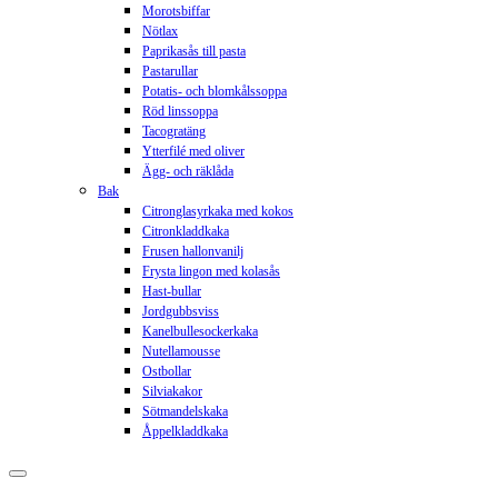
Morotsbiffar
Nötlax
Paprikasås till pasta
Pastarullar
Potatis- och blomkålssoppa
Röd linssoppa
Tacogratäng
Ytterfilé med oliver
Ägg- och räklåda
Bak
Citronglasyrkaka med kokos
Citronkladdkaka
Frusen hallonvanilj
Frysta lingon med kolasås
Hast-bullar
Jordgubbsviss
Kanelbullesockerkaka
Nutellamousse
Ostbollar
Silviakakor
Sötmandelskaka
Åppelkladdkaka