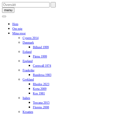
Skip
to
menu
content
Hem
Om mig
Mina resor
Cypern 2014
Danmark
Billund 1999
Estland
Pärnu 1999
England
Cornwall 1974
Frankrike
Rundresa 1983
Grekland
Rhodos 2023
Kreta 2009
Kos 1981
Italien
Toscana 2015
Florens 2008
Kroatien