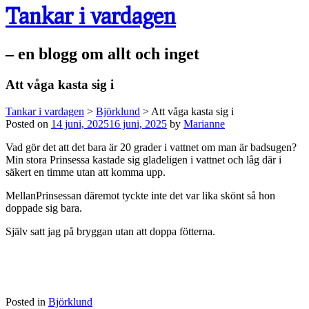
Tankar i vardagen
– en blogg om allt och inget
Att våga kasta sig i
Tankar i vardagen
>
Björklund
>
Att våga kasta sig i
Posted on
14 juni, 2025
16 juni, 2025
by
Marianne
Vad gör det att det bara är 20 grader i vattnet om man är badsugen?
Min stora Prinsessa kastade sig gladeligen i vattnet och låg där i
säkert en timme utan att komma upp.
MellanPrinsessan däremot tyckte inte det var lika skönt så hon
doppade sig bara.
Själv satt jag på bryggan utan att doppa fötterna.
Posted in
Björklund