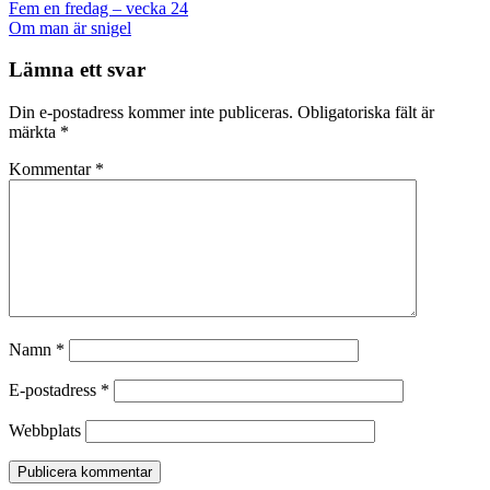
Post
Fem en fredag – vecka 24
navigation
Om man är snigel
Lämna ett svar
Din e-postadress kommer inte publiceras.
Obligatoriska fält är
märkta
*
Kommentar
*
Namn
*
E-postadress
*
Webbplats