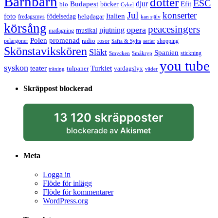
Barnbarn
dotter
ESC
djur
Efit
Budapest
bio
böcker
Cykel
Jul
konserter
Italien
foto
födelsedag
helgdagar
fredagsmys
kan själv
körsång
peacesingers
opera
njutning
musikal
matlagning
Polen
promenad
radio
pelargoner
rosor
shopping
Safta & Sylta
serier
Skönstavikskören
Släkt
Spanien
stickning
Smycken
Småkryp
you tube
syskon
Turkiet
teater
tulpaner
vardagslyx
träning
väder
Skräppost blockerad
13 120 skräpposter
blockerade av
Akismet
Meta
Logga in
Flöde för inlägg
Flöde för kommentarer
WordPress.org