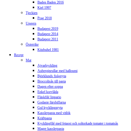
Baden Baden 2016
Kiel 1997
Tjeckien
Prag 2018
Ungern
Budapest 2019
Budapest 2014
Budapest 2011
Österrike
Kitzbuhel 1981
Recept
Mat
Ajvarkyckling
Auberginrullar med halloumi
Björklunds fiskgryta
Broccolisås till pasta
Dagen efter-soppa
Enkel korvlåda
Fläskfilé Impario
Godaste färsbiffarna
Gul kycklinggryta
Kasslerpasta med vitlök
Kräftpasta
Kycklingfilé med fetaost och soltorkade tomater i tomatsås
Mager kasslerpasta