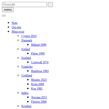
Skip
to
menu
content
Hem
Om mig
Mina resor
Cypern 2014
Danmark
Billund 1999
Estland
Pärnu 1999
England
Cornwall 1974
Frankrike
Rundresa 1983
Grekland
Rhodos 2023
Kreta 2009
Kos 1981
Italien
Toscana 2015
Florens 2008
Kroatien