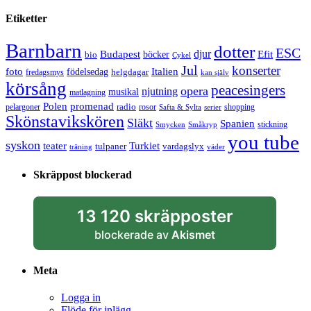
Etiketter
Barnbarn
dotter
ESC
djur
Efit
Budapest
bio
böcker
Cykel
Jul
konserter
Italien
foto
födelsedag
helgdagar
fredagsmys
kan själv
körsång
peacesingers
opera
njutning
musikal
matlagning
Polen
promenad
radio
pelargoner
rosor
shopping
Safta & Sylta
serier
Skönstavikskören
Släkt
Spanien
stickning
Smycken
Småkryp
you tube
syskon
Turkiet
teater
tulpaner
vardagslyx
träning
väder
Skräppost blockerad
13 120 skräpposter
blockerade av
Akismet
Meta
Logga in
Flöde för inlägg