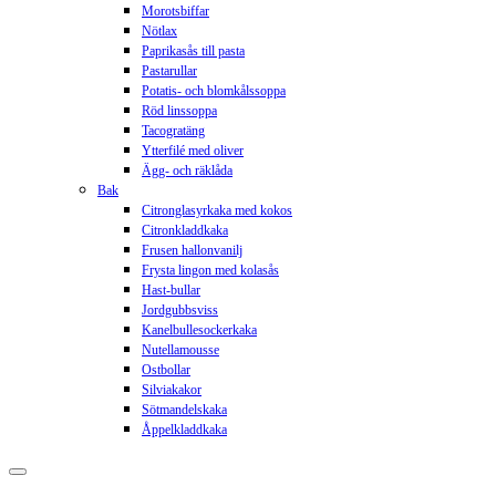
Morotsbiffar
Nötlax
Paprikasås till pasta
Pastarullar
Potatis- och blomkålssoppa
Röd linssoppa
Tacogratäng
Ytterfilé med oliver
Ägg- och räklåda
Bak
Citronglasyrkaka med kokos
Citronkladdkaka
Frusen hallonvanilj
Frysta lingon med kolasås
Hast-bullar
Jordgubbsviss
Kanelbullesockerkaka
Nutellamousse
Ostbollar
Silviakakor
Sötmandelskaka
Åppelkladdkaka