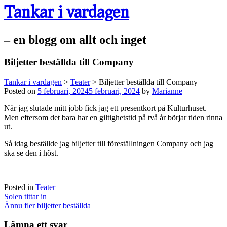
Tankar i vardagen
– en blogg om allt och inget
Biljetter beställda till Company
Tankar i vardagen
>
Teater
>
Biljetter beställda till Company
Posted on
5 februari, 2024
5 februari, 2024
by
Marianne
När jag slutade mitt jobb fick jag ett presentkort på Kulturhuset.
Men eftersom det bara har en giltighetstid på två år börjar tiden rinna
ut.
Så idag beställde jag biljetter till föreställningen Company och jag
ska se den i höst.
Posted in
Teater
Post
Solen tittar in
navigation
Ännu fler biljetter beställda
Lämna ett svar