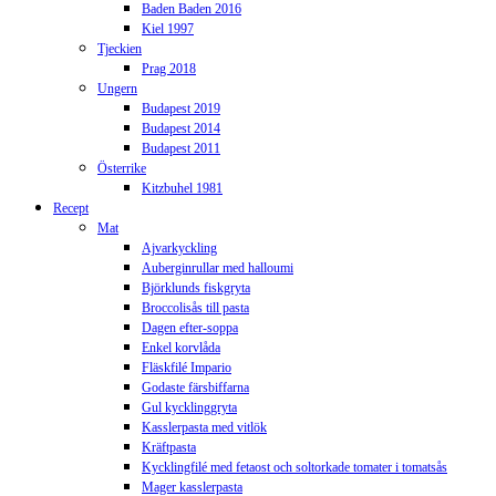
Baden Baden 2016
Kiel 1997
Tjeckien
Prag 2018
Ungern
Budapest 2019
Budapest 2014
Budapest 2011
Österrike
Kitzbuhel 1981
Recept
Mat
Ajvarkyckling
Auberginrullar med halloumi
Björklunds fiskgryta
Broccolisås till pasta
Dagen efter-soppa
Enkel korvlåda
Fläskfilé Impario
Godaste färsbiffarna
Gul kycklinggryta
Kasslerpasta med vitlök
Kräftpasta
Kycklingfilé med fetaost och soltorkade tomater i tomatsås
Mager kasslerpasta