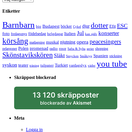
Etiketter
Barnbarn
dotter
ESC
djur
Efit
Budapest
bio
böcker
Cykel
Jul
konserter
Italien
foto
födelsedag
helgdagar
fredagsmys
kan själv
körsång
peacesingers
opera
njutning
musikal
matlagning
Polen
promenad
radio
pelargoner
rosor
shopping
Safta & Sylta
serier
Skönstavikskören
Släkt
Spanien
stickning
Smycken
Småkryp
you tube
syskon
Turkiet
teater
tulpaner
vardagslyx
träning
väder
Skräppost blockerad
13 120 skräpposter
blockerade av
Akismet
Meta
Logga in