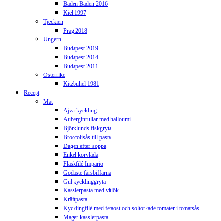
Baden Baden 2016
Kiel 1997
Tjeckien
Prag 2018
Ungern
Budapest 2019
Budapest 2014
Budapest 2011
Österrike
Kitzbuhel 1981
Recept
Mat
Ajvarkyckling
Auberginrullar med halloumi
Björklunds fiskgryta
Broccolisås till pasta
Dagen efter-soppa
Enkel korvlåda
Fläskfilé Impario
Godaste färsbiffarna
Gul kycklinggryta
Kasslerpasta med vitlök
Kräftpasta
Kycklingfilé med fetaost och soltorkade tomater i tomatsås
Mager kasslerpasta