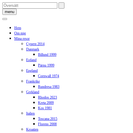
Skip
to
menu
content
Hem
Om mig
Mina resor
Cypern 2014
Danmark
Billund 1999
Estland
Pärnu 1999
England
Cornwall 1974
Frankrike
Rundresa 1983
Grekland
Rhodos 2023
Kreta 2009
Kos 1981
Italien
Toscana 2015
Florens 2008
Kroatien