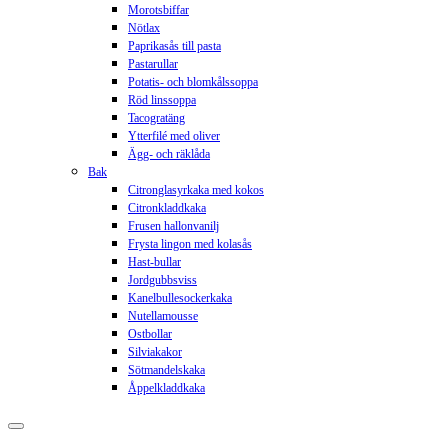
Morotsbiffar
Nötlax
Paprikasås till pasta
Pastarullar
Potatis- och blomkålssoppa
Röd linssoppa
Tacogratäng
Ytterfilé med oliver
Ägg- och räklåda
Bak
Citronglasyrkaka med kokos
Citronkladdkaka
Frusen hallonvanilj
Frysta lingon med kolasås
Hast-bullar
Jordgubbsviss
Kanelbullesockerkaka
Nutellamousse
Ostbollar
Silviakakor
Sötmandelskaka
Åppelkladdkaka