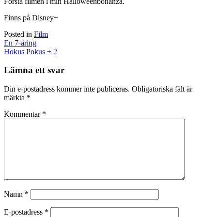
Första filmen i min Halloweenbonanza.
Finns på Disney+
Posted in
Film
Post
En 7-åring
navigation
Hokus Pokus + 2
Lämna ett svar
Din e-postadress kommer inte publiceras.
Obligatoriska fält är
märkta
*
Kommentar
*
Namn
*
E-postadress
*