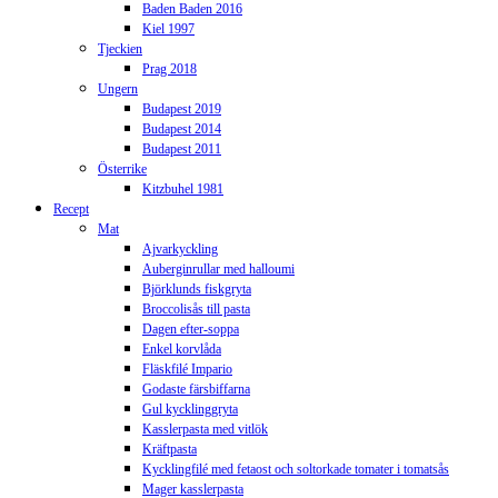
Baden Baden 2016
Kiel 1997
Tjeckien
Prag 2018
Ungern
Budapest 2019
Budapest 2014
Budapest 2011
Österrike
Kitzbuhel 1981
Recept
Mat
Ajvarkyckling
Auberginrullar med halloumi
Björklunds fiskgryta
Broccolisås till pasta
Dagen efter-soppa
Enkel korvlåda
Fläskfilé Impario
Godaste färsbiffarna
Gul kycklinggryta
Kasslerpasta med vitlök
Kräftpasta
Kycklingfilé med fetaost och soltorkade tomater i tomatsås
Mager kasslerpasta