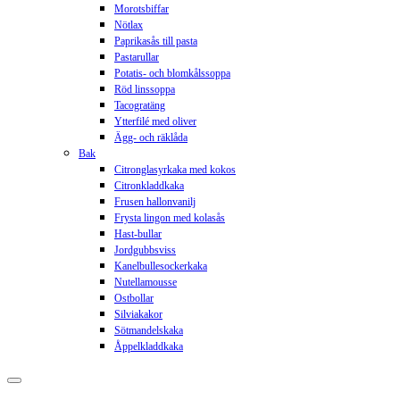
Morotsbiffar
Nötlax
Paprikasås till pasta
Pastarullar
Potatis- och blomkålssoppa
Röd linssoppa
Tacogratäng
Ytterfilé med oliver
Ägg- och räklåda
Bak
Citronglasyrkaka med kokos
Citronkladdkaka
Frusen hallonvanilj
Frysta lingon med kolasås
Hast-bullar
Jordgubbsviss
Kanelbullesockerkaka
Nutellamousse
Ostbollar
Silviakakor
Sötmandelskaka
Åppelkladdkaka