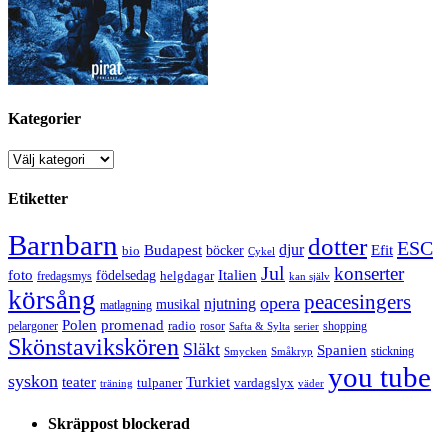
Kategorier
Kategorier
Etiketter
Barnbarn
dotter
ESC
djur
Efit
Budapest
bio
böcker
Cykel
Jul
konserter
Italien
foto
födelsedag
helgdagar
fredagsmys
kan själv
körsång
peacesingers
opera
njutning
musikal
matlagning
Polen
promenad
radio
pelargoner
rosor
shopping
Safta & Sylta
serier
Skönstavikskören
Släkt
Spanien
stickning
Smycken
Småkryp
you tube
syskon
Turkiet
teater
tulpaner
vardagslyx
träning
väder
Skräppost blockerad