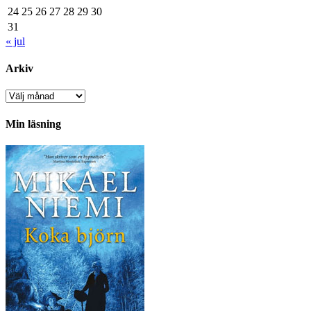
24
25
26
27
28
29
30
31
« jul
Arkiv
Arkiv
Min läsning