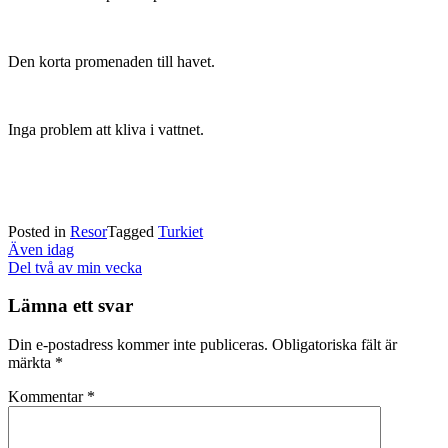
Den korta promenaden till havet.
Inga problem att kliva i vattnet.
Posted in
Resor
Tagged
Turkiet
Post
Även idag
navigation
Del två av min vecka
Lämna ett svar
Din e-postadress kommer inte publiceras.
Obligatoriska fält är
märkta
*
Kommentar
*