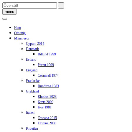
Skip
to
menu
content
Hem
Om mig
Mina resor
Cypern 2014
Danmark
Billund 1999
Estland
Pärnu 1999
England
Cornwall 1974
Frankrike
Rundresa 1983
Grekland
Rhodos 2023
Kreta 2009
Kos 1981
Italien
Toscana 2015
Florens 2008
Kroatien