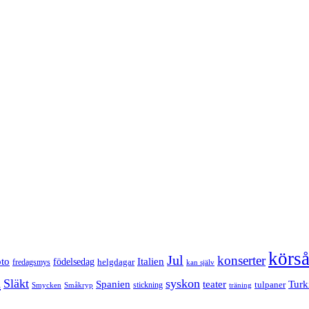
körs
Jul
konserter
Italien
oto
födelsedag
helgdagar
fredagsmys
kan själv
n
Släkt
syskon
Turk
Spanien
teater
tulpaner
stickning
Smycken
Småkryp
träning