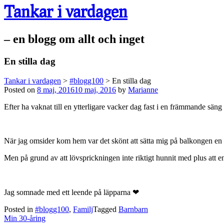
Tankar i vardagen
– en blogg om allt och inget
En stilla dag
Tankar i vardagen
>
#blogg100
>
En stilla dag
Posted on
8 maj, 2016
10 maj, 2016
by
Marianne
Efter ha vaknat till en ytterligare vacker dag fast i en främmande sän
När jag omsider kom hem var det skönt att sätta mig på balkongen en 
Men på grund av att lövsprickningen inte riktigt hunnit med plus att 
Jag somnade med ett leende på läpparna ❤
Posted in
#blogg100
,
Familj
Tagged
Barnbarn
Post
Min 30-åring