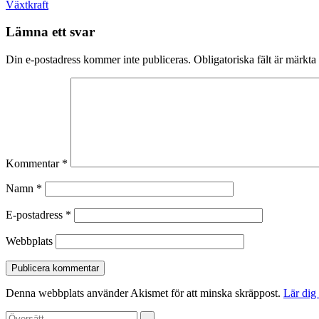
navigation
Växtkraft
Lämna ett svar
Din e-postadress kommer inte publiceras.
Obligatoriska fält är märkta
Kommentar
*
Namn
*
E-postadress
*
Webbplats
Denna webbplats använder Akismet för att minska skräppost.
Lär dig