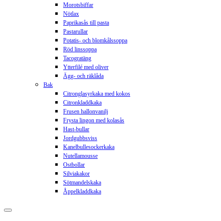
Morotsbiffar
Nötlax
Paprikasås till pasta
Pastarullar
Potatis- och blomkålssoppa
Röd linssoppa
Tacogratäng
Ytterfilé med oliver
Ägg- och räklåda
Bak
Citronglasyrkaka med kokos
Citronkladdkaka
Frusen hallonvanilj
Frysta lingon med kolasås
Hast-bullar
Jordgubbsviss
Kanelbullesockerkaka
Nutellamousse
Ostbollar
Silviakakor
Sötmandelskaka
Åppelkladdkaka