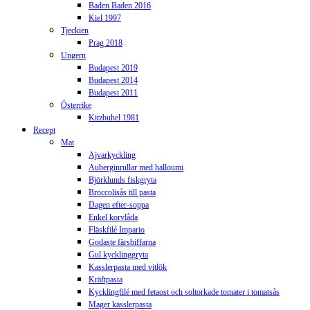
Baden Baden 2016
Kiel 1997
Tjeckien
Prag 2018
Ungern
Budapest 2019
Budapest 2014
Budapest 2011
Österrike
Kitzbuhel 1981
Recept
Mat
Ajvarkyckling
Auberginrullar med halloumi
Björklunds fiskgryta
Broccolisås till pasta
Dagen efter-soppa
Enkel korvlåda
Fläskfilé Impario
Godaste färsbiffarna
Gul kycklinggryta
Kasslerpasta med vitlök
Kräftpasta
Kycklingfilé med fetaost och soltorkade tomater i tomatsås
Mager kasslerpasta