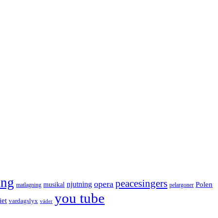
ång
peacesingers
opera
njutning
Polen
musikal
matlagning
pelargoner
you tube
iet
vardagslyx
väder