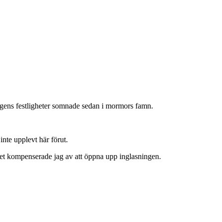
rdagens festligheter somnade sedan i mormors famn.
nte upplevt här förut.
 det kompenserade jag av att öppna upp inglasningen.