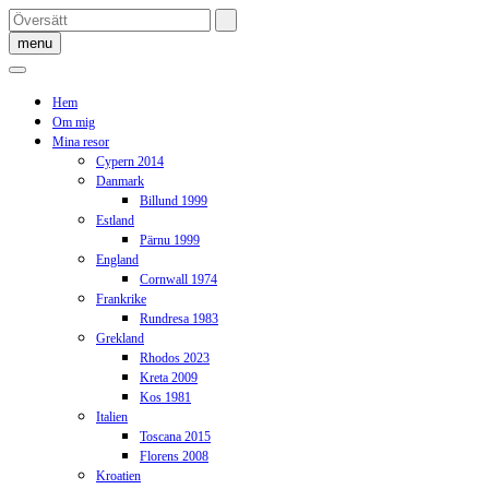
Skip
to
menu
content
Hem
Om mig
Mina resor
Cypern 2014
Danmark
Billund 1999
Estland
Pärnu 1999
England
Cornwall 1974
Frankrike
Rundresa 1983
Grekland
Rhodos 2023
Kreta 2009
Kos 1981
Italien
Toscana 2015
Florens 2008
Kroatien