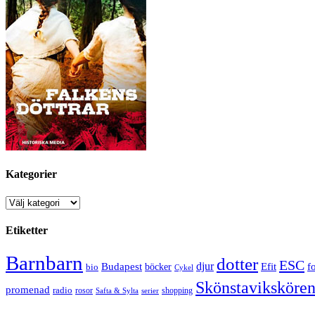
Kategorier
Kategorier
Etiketter
Barnbarn
dotter
ESC
djur
Efit
Budapest
f
bio
böcker
Cykel
Skönstaviksköre
promenad
radio
rosor
shopping
Safta & Sylta
serier