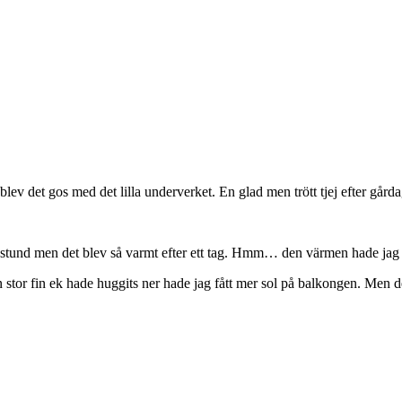
g blev det gos med det lilla underverket. En glad men trött tjej efter gå
stund men det blev så varmt efter ett tag. Hmm… den värmen hade jag i
en stor fin ek hade huggits ner hade jag fått mer sol på balkongen. Men