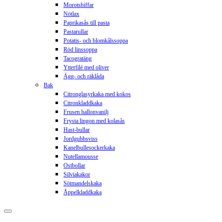
Morotsbiffar
Nötlax
Paprikasås till pasta
Pastarullar
Potatis- och blomkålssoppa
Röd linssoppa
Tacogratäng
Ytterfilé med oliver
Ägg- och räklåda
Bak
Citronglasyrkaka med kokos
Citronkladdkaka
Frusen hallonvanilj
Frysta lingon med kolasås
Hast-bullar
Jordgubbsviss
Kanelbullesockerkaka
Nutellamousse
Ostbollar
Silviakakor
Sötmandelskaka
Åppelkladdkaka