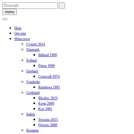
Skip
to
menu
content
Hem
Om mig
Mina resor
Cypern 2014
Danmark
Billund 1999
Estland
Pärnu 1999
England
Cornwall 1974
Frankrike
Rundresa 1983
Grekland
Rhodos 2023
Kreta 2009
Kos 1981
Italien
Toscana 2015
Florens 2008
Kroatien