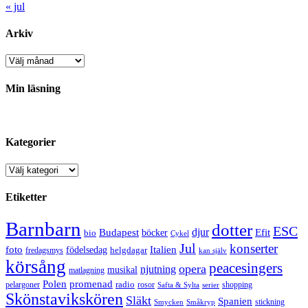
« jul
Arkiv
Arkiv
Min läsning
Kategorier
Kategorier
Etiketter
Barnbarn
dotter
ESC
djur
Efit
Budapest
bio
böcker
Cykel
Jul
konserter
Italien
foto
födelsedag
helgdagar
fredagsmys
kan själv
körsång
peacesingers
opera
njutning
musikal
matlagning
Polen
promenad
radio
pelargoner
rosor
shopping
Safta & Sylta
serier
Skönstavikskören
Släkt
Spanien
stickning
Smycken
Småkryp