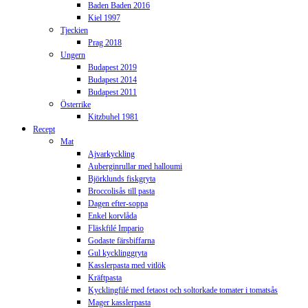
Baden Baden 2016
Kiel 1997
Tjeckien
Prag 2018
Ungern
Budapest 2019
Budapest 2014
Budapest 2011
Österrike
Kitzbuhel 1981
Recept
Mat
Ajvarkyckling
Auberginrullar med halloumi
Björklunds fiskgryta
Broccolisås till pasta
Dagen efter-soppa
Enkel korvlåda
Fläskfilé Impario
Godaste färsbiffarna
Gul kycklinggryta
Kasslerpasta med vitlök
Kräftpasta
Kycklingfilé med fetaost och soltorkade tomater i tomatsås
Mager kasslerpasta