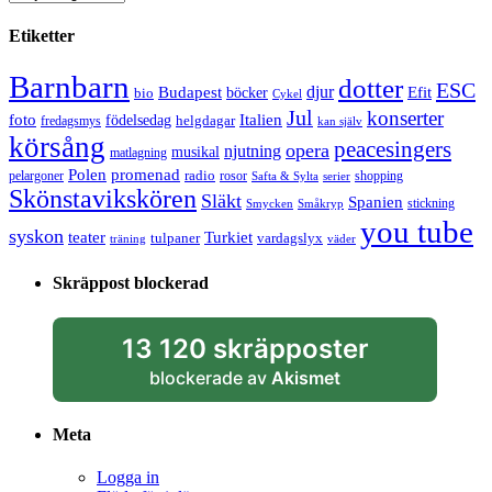
Etiketter
Barnbarn
dotter
ESC
djur
Efit
Budapest
bio
böcker
Cykel
Jul
konserter
Italien
foto
födelsedag
helgdagar
fredagsmys
kan själv
körsång
peacesingers
opera
njutning
musikal
matlagning
Polen
promenad
radio
pelargoner
rosor
shopping
Safta & Sylta
serier
Skönstavikskören
Släkt
Spanien
stickning
Smycken
Småkryp
you tube
syskon
Turkiet
teater
tulpaner
vardagslyx
träning
väder
Skräppost blockerad
13 120 skräpposter
blockerade av
Akismet
Meta
Logga in