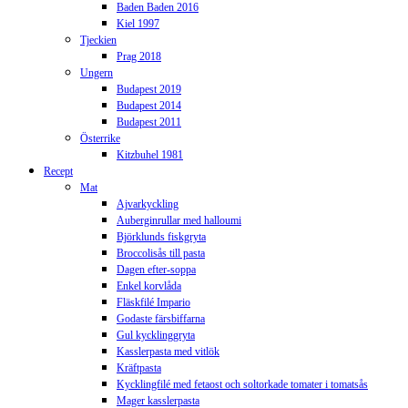
Baden Baden 2016
Kiel 1997
Tjeckien
Prag 2018
Ungern
Budapest 2019
Budapest 2014
Budapest 2011
Österrike
Kitzbuhel 1981
Recept
Mat
Ajvarkyckling
Auberginrullar med halloumi
Björklunds fiskgryta
Broccolisås till pasta
Dagen efter-soppa
Enkel korvlåda
Fläskfilé Impario
Godaste färsbiffarna
Gul kycklinggryta
Kasslerpasta med vitlök
Kräftpasta
Kycklingfilé med fetaost och soltorkade tomater i tomatsås
Mager kasslerpasta