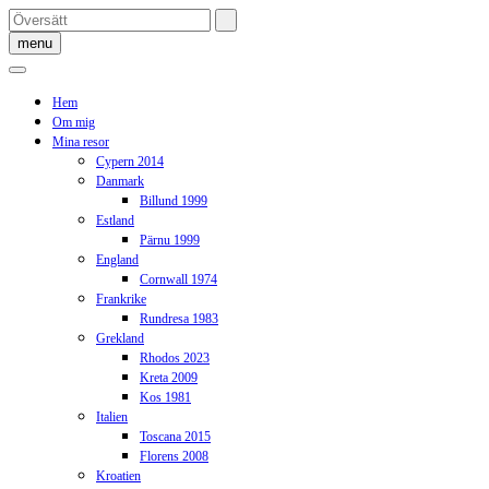
Skip
to
menu
content
Hem
Om mig
Mina resor
Cypern 2014
Danmark
Billund 1999
Estland
Pärnu 1999
England
Cornwall 1974
Frankrike
Rundresa 1983
Grekland
Rhodos 2023
Kreta 2009
Kos 1981
Italien
Toscana 2015
Florens 2008
Kroatien