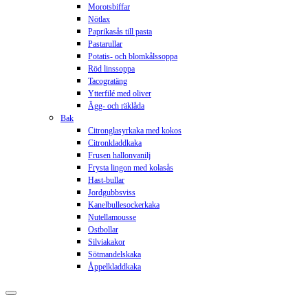
Morotsbiffar
Nötlax
Paprikasås till pasta
Pastarullar
Potatis- och blomkålssoppa
Röd linssoppa
Tacogratäng
Ytterfilé med oliver
Ägg- och räklåda
Bak
Citronglasyrkaka med kokos
Citronkladdkaka
Frusen hallonvanilj
Frysta lingon med kolasås
Hast-bullar
Jordgubbsviss
Kanelbullesockerkaka
Nutellamousse
Ostbollar
Silviakakor
Sötmandelskaka
Åppelkladdkaka