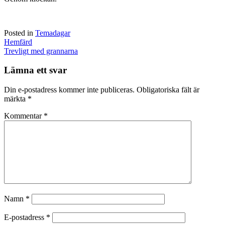
Posted in
Temadagar
Post
Hemfärd
navigation
Trevligt med grannarna
Lämna ett svar
Din e-postadress kommer inte publiceras.
Obligatoriska fält är
märkta
*
Kommentar
*
Namn
*
E-postadress
*