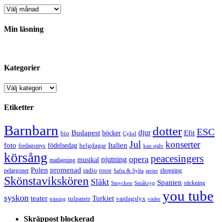
Arkiv
Min läsning
Kategorier
Kategorier
Etiketter
Barnbarn
dotter
ESC
djur
Efit
Budapest
bio
böcker
Cykel
Jul
konserter
Italien
foto
födelsedag
helgdagar
fredagsmys
kan själv
körsång
peacesingers
opera
njutning
musikal
matlagning
Polen
promenad
radio
pelargoner
rosor
shopping
Safta & Sylta
serier
Skönstavikskören
Släkt
Spanien
stickning
Smycken
Småkryp
you tube
syskon
Turkiet
teater
tulpaner
vardagslyx
träning
väder
Skräppost blockerad