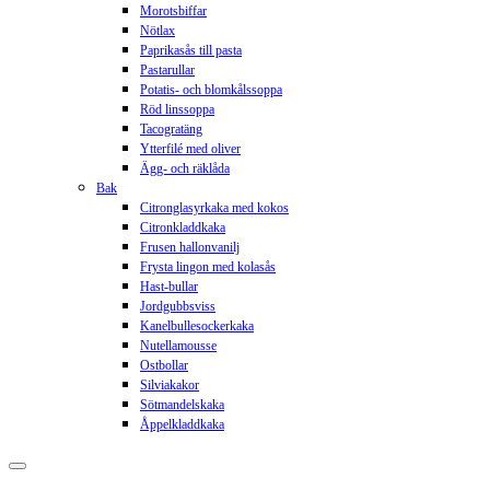
Morotsbiffar
Nötlax
Paprikasås till pasta
Pastarullar
Potatis- och blomkålssoppa
Röd linssoppa
Tacogratäng
Ytterfilé med oliver
Ägg- och räklåda
Bak
Citronglasyrkaka med kokos
Citronkladdkaka
Frusen hallonvanilj
Frysta lingon med kolasås
Hast-bullar
Jordgubbsviss
Kanelbullesockerkaka
Nutellamousse
Ostbollar
Silviakakor
Sötmandelskaka
Åppelkladdkaka