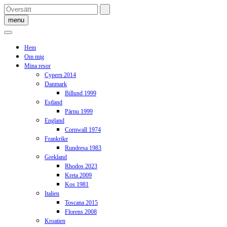
Skip
to
menu
content
Hem
Om mig
Mina resor
Cypern 2014
Danmark
Billund 1999
Estland
Pärnu 1999
England
Cornwall 1974
Frankrike
Rundresa 1983
Grekland
Rhodos 2023
Kreta 2009
Kos 1981
Italien
Toscana 2015
Florens 2008
Kroatien