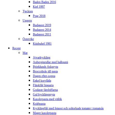
Baden Baden 2016
Kiel 1997
Tjeckien
Prag 2018
Ungern
Budapest 2019
Budapest 2014
Budapest 2011
Österrike
Kitzbuhel 1981
Recept
Mat
Ajvarkyckling
Auberginrullar med halloumi
Björklunds fiskgryta
Broccolisås till pasta
Dagen efter-soppa
Enkel korvlåda
Fläskfilé Impario
Godaste färsbiffarna
Gul kycklinggryta
Kasslerpasta med vitlök
Kräftpasta
Kycklingfilé med fetaost och soltorkade tomater i tomatsås
Mager kasslerpasta