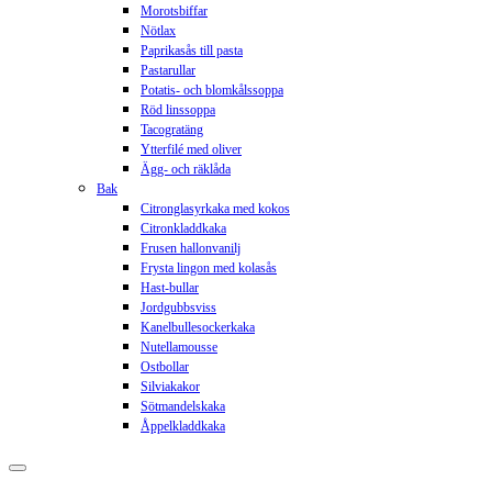
Morotsbiffar
Nötlax
Paprikasås till pasta
Pastarullar
Potatis- och blomkålssoppa
Röd linssoppa
Tacogratäng
Ytterfilé med oliver
Ägg- och räklåda
Bak
Citronglasyrkaka med kokos
Citronkladdkaka
Frusen hallonvanilj
Frysta lingon med kolasås
Hast-bullar
Jordgubbsviss
Kanelbullesockerkaka
Nutellamousse
Ostbollar
Silviakakor
Sötmandelskaka
Åppelkladdkaka