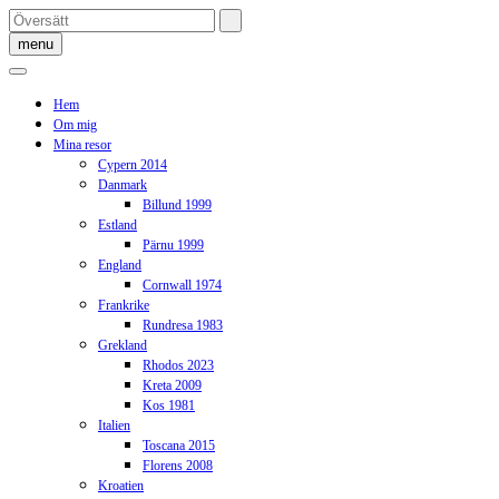
Skip
to
menu
content
Hem
Om mig
Mina resor
Cypern 2014
Danmark
Billund 1999
Estland
Pärnu 1999
England
Cornwall 1974
Frankrike
Rundresa 1983
Grekland
Rhodos 2023
Kreta 2009
Kos 1981
Italien
Toscana 2015
Florens 2008
Kroatien