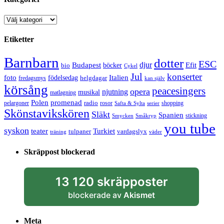
Kategorier
Etiketter
Barnbarn
dotter
ESC
djur
Efit
Budapest
bio
böcker
Cykel
Jul
konserter
Italien
foto
födelsedag
helgdagar
fredagsmys
kan själv
körsång
peacesingers
opera
njutning
musikal
matlagning
Polen
promenad
radio
pelargoner
rosor
shopping
Safta & Sylta
serier
Skönstavikskören
Släkt
Spanien
stickning
Smycken
Småkryp
you tube
syskon
Turkiet
teater
tulpaner
vardagslyx
träning
väder
Skräppost blockerad
13 120 skräpposter
blockerade av
Akismet
Meta