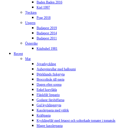
Baden Baden 2016
Kiel 1997
Tjeckien
Prag 2018
Ungern
Budapest 2019
Budapest 2014
Budapest 2011
Österrike
Kitzbuhel 1981
Recept
Mat
Ajvarkyckling
Auberginrullar med halloumi
Björklunds fiskgryta
Broccolisås till pasta
Dagen efter-soppa
Enkel korvlåda
Fläskfilé Impario
Godaste färsbiffarna
Gul kycklinggryta
Kasslerpasta med vitlök
Kräftpasta
Kycklingfilé med fetaost och soltorkade tomater i tomatsås
Mager kasslerpasta