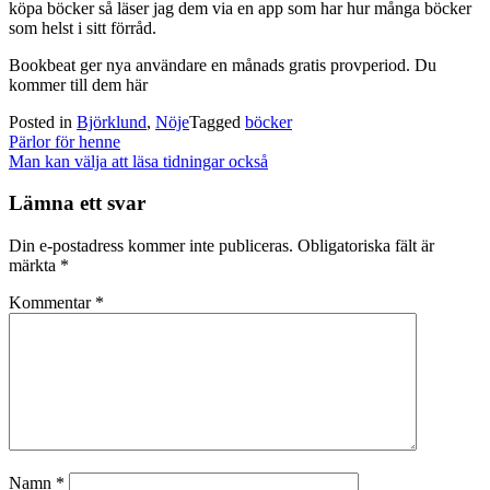
köpa böcker så läser jag dem via en app som har hur många böcker
som helst i sitt förråd.
Bookbeat ger nya användare en månads gratis provperiod. Du
kommer till dem här
Posted in
Björklund
,
Nöje
Tagged
böcker
Post
Pärlor för henne
navigation
Man kan välja att läsa tidningar också
Lämna ett svar
Din e-postadress kommer inte publiceras.
Obligatoriska fält är
märkta
*
Kommentar
*
Namn
*