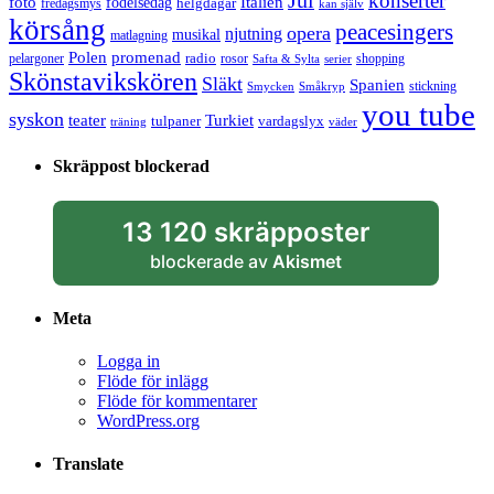
Jul
konserter
Italien
foto
födelsedag
helgdagar
fredagsmys
kan själv
körsång
peacesingers
opera
njutning
musikal
matlagning
Polen
promenad
radio
pelargoner
rosor
shopping
Safta & Sylta
serier
Skönstavikskören
Släkt
Spanien
stickning
Smycken
Småkryp
you tube
syskon
Turkiet
teater
tulpaner
vardagslyx
träning
väder
Skräppost blockerad
13 120 skräpposter
blockerade av
Akismet
Meta
Logga in
Flöde för inlägg
Flöde för kommentarer
WordPress.org
Translate