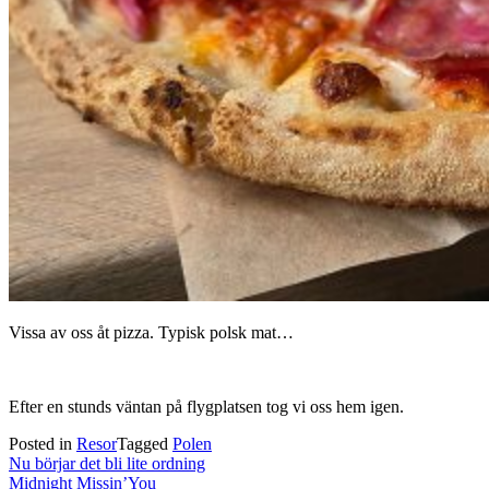
Vissa av oss åt pizza. Typisk polsk mat…
Efter en stunds väntan på flygplatsen tog vi oss hem igen.
Posted in
Resor
Tagged
Polen
Post
Nu börjar det bli lite ordning
navigation
Midnight Missin’You