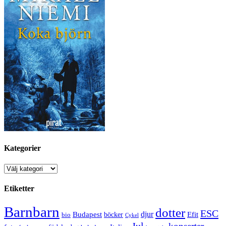
Kategorier
Kategorier
Etiketter
Barnbarn
dotter
ESC
djur
Efit
Budapest
bio
böcker
Cykel