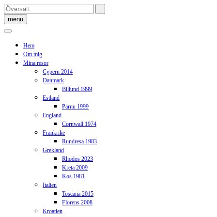
Skip
to
menu
content
Hem
Om mig
Mina resor
Cypern 2014
Danmark
Billund 1999
Estland
Pärnu 1999
England
Cornwall 1974
Frankrike
Rundresa 1983
Grekland
Rhodos 2023
Kreta 2009
Kos 1981
Italien
Toscana 2015
Florens 2008
Kroatien