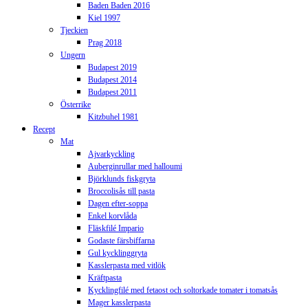
Baden Baden 2016
Kiel 1997
Tjeckien
Prag 2018
Ungern
Budapest 2019
Budapest 2014
Budapest 2011
Österrike
Kitzbuhel 1981
Recept
Mat
Ajvarkyckling
Auberginrullar med halloumi
Björklunds fiskgryta
Broccolisås till pasta
Dagen efter-soppa
Enkel korvlåda
Fläskfilé Impario
Godaste färsbiffarna
Gul kycklinggryta
Kasslerpasta med vitlök
Kräftpasta
Kycklingfilé med fetaost och soltorkade tomater i tomatsås
Mager kasslerpasta