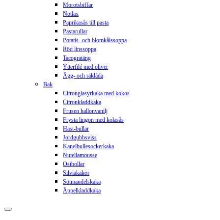
Morotsbiffar
Nötlax
Paprikasås till pasta
Pastarullar
Potatis- och blomkålssoppa
Röd linssoppa
Tacogratäng
Ytterfilé med oliver
Ägg- och räklåda
Bak
Citronglasyrkaka med kokos
Citronkladdkaka
Frusen hallonvanilj
Frysta lingon med kolasås
Hast-bullar
Jordgubbsviss
Kanelbullesockerkaka
Nutellamousse
Ostbollar
Silviakakor
Sötmandelskaka
Åppelkladdkaka