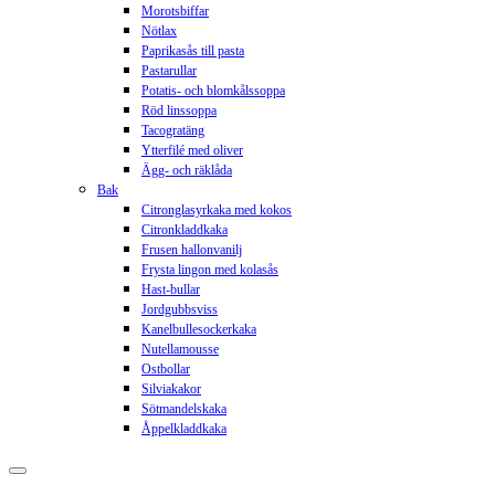
Morotsbiffar
Nötlax
Paprikasås till pasta
Pastarullar
Potatis- och blomkålssoppa
Röd linssoppa
Tacogratäng
Ytterfilé med oliver
Ägg- och räklåda
Bak
Citronglasyrkaka med kokos
Citronkladdkaka
Frusen hallonvanilj
Frysta lingon med kolasås
Hast-bullar
Jordgubbsviss
Kanelbullesockerkaka
Nutellamousse
Ostbollar
Silviakakor
Sötmandelskaka
Åppelkladdkaka