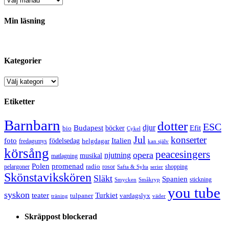
Min läsning
Kategorier
Kategorier
Etiketter
Barnbarn
dotter
ESC
djur
Efit
Budapest
bio
böcker
Cykel
Jul
konserter
Italien
foto
födelsedag
helgdagar
fredagsmys
kan själv
körsång
peacesingers
opera
njutning
musikal
matlagning
Polen
promenad
radio
pelargoner
rosor
shopping
Safta & Sylta
serier
Skönstavikskören
Släkt
Spanien
stickning
Smycken
Småkryp
you tube
syskon
Turkiet
teater
tulpaner
vardagslyx
träning
väder
Skräppost blockerad