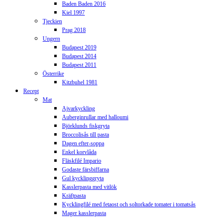
Baden Baden 2016
Kiel 1997
Tjeckien
Prag 2018
Ungern
Budapest 2019
Budapest 2014
Budapest 2011
Österrike
Kitzbuhel 1981
Recept
Mat
Ajvarkyckling
Auberginrullar med halloumi
Björklunds fiskgryta
Broccolisås till pasta
Dagen efter-soppa
Enkel korvlåda
Fläskfilé Impario
Godaste färsbiffarna
Gul kycklinggryta
Kasslerpasta med vitlök
Kräftpasta
Kycklingfilé med fetaost och soltorkade tomater i tomatsås
Mager kasslerpasta