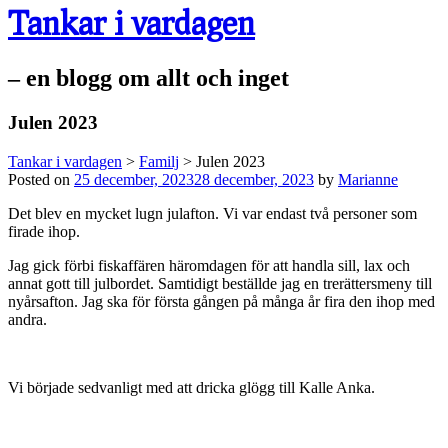
Tankar i vardagen
– en blogg om allt och inget
Julen 2023
Tankar i vardagen
>
Familj
>
Julen 2023
Posted on
25 december, 2023
28 december, 2023
by
Marianne
Det blev en mycket lugn julafton. Vi var endast två personer som
firade ihop.
Jag gick förbi fiskaffären häromdagen för att handla sill, lax och
annat gott till julbordet. Samtidigt beställde jag en trerättersmeny till
nyårsafton. Jag ska för första gången på många år fira den ihop med
andra.
Vi började sedvanligt med att dricka glögg till Kalle Anka.