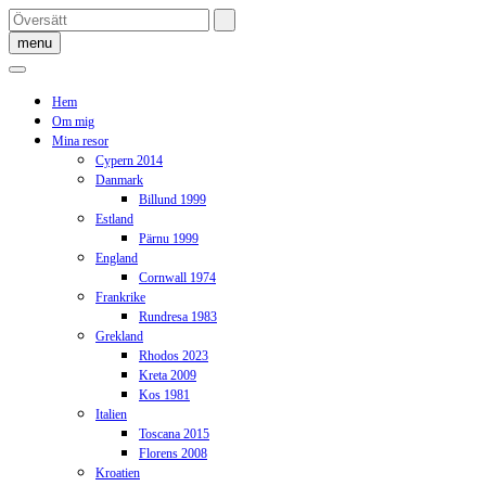
Skip
to
menu
content
Hem
Om mig
Mina resor
Cypern 2014
Danmark
Billund 1999
Estland
Pärnu 1999
England
Cornwall 1974
Frankrike
Rundresa 1983
Grekland
Rhodos 2023
Kreta 2009
Kos 1981
Italien
Toscana 2015
Florens 2008
Kroatien