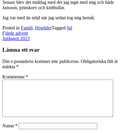
Senare blev det middag med det jag tagit med mig och både
Jansson, prinskorv och köttbullar.
Jag var med än nöjd när jag sedan tog mig hemåt.
Posted in
Familj
,
Högtider
Tagged
Jul
Post
Fjärde advent
navigation
Juldagen 2023
Lämna ett svar
Din e-postadress kommer inte publiceras.
Obligatoriska fält är
märkta
*
Kommentar
*
Namn
*