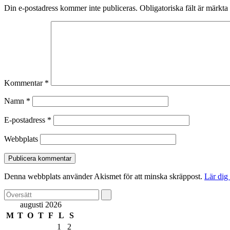
Din e-postadress kommer inte publiceras.
Obligatoriska fält är märkta
Kommentar
*
Namn
*
E-postadress
*
Webbplats
Denna webbplats använder Akismet för att minska skräppost.
Lär dig
augusti 2026
M
T
O
T
F
L
S
1
2