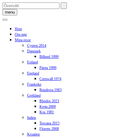
Skip
to
menu
content
Hem
Om mig
Mina resor
Cypern 2014
Danmark
Billund 1999
Estland
Pärnu 1999
England
Cornwall 1974
Frankrike
Rundresa 1983
Grekland
Rhodos 2023
Kreta 2009
Kos 1981
Italien
Toscana 2015
Florens 2008
Kroatien