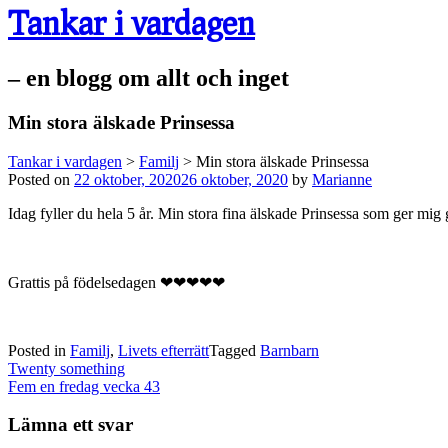
Tankar i vardagen
– en blogg om allt och inget
Min stora älskade Prinsessa
Tankar i vardagen
>
Familj
>
Min stora älskade Prinsessa
Posted on
22 oktober, 2020
26 oktober, 2020
by
Marianne
Idag fyller du hela 5 år. Min stora fina älskade Prinsessa som ger mi
Grattis på födelsedagen ❤❤❤❤❤
Posted in
Familj
,
Livets efterrätt
Tagged
Barnbarn
Post
Twenty something
navigation
Fem en fredag vecka 43
Lämna ett svar