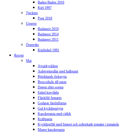
Baden Baden 2016
Kiel 1997
Tjeckien
Prag 2018
Ungern
Budapest 2019
Budapest 2014
Budapest 2011
Österrike
Kitzbuhel 1981
Recept
Mat
Ajvarkyckling
Auberginrullar med halloumi
Björklunds fiskgryta
Broccolisås till pasta
Dagen efter-soppa
Enkel korvlåda
Fläskfilé Impario
Godaste färsbiffarna
Gul kycklinggryta
Kasslerpasta med vitlök
Kräftpasta
Kycklingfilé med fetaost och soltorkade tomater i tomatsås
Mager kasslerpasta