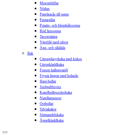
Morotsbiffar
Nötlax
Paprikasås till pasta
Pastarullar
Potatis- och blomkålssoppa
Röd linssoppa
Tacogratäng
Ytterfilé med oliver
Ägg- och räklåda
Bak
Citronglasyrkaka med kokos
Citronkladdkaka
Frusen hallonvanilj
Frysta lingon med kolasås
Hast-bullar
Jordgubbsviss
Kanelbullesockerkaka
Nutellamousse
Ostbollar
Silviakakor
Sötmandelskaka
Åppelkladdkaka