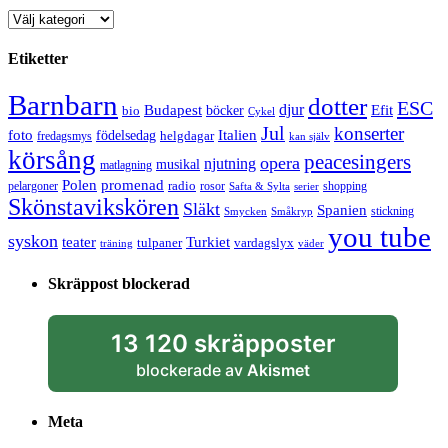
Kategorier
Etiketter
Barnbarn
dotter
ESC
djur
Efit
Budapest
bio
böcker
Cykel
Jul
konserter
Italien
foto
födelsedag
helgdagar
fredagsmys
kan själv
körsång
peacesingers
opera
njutning
musikal
matlagning
Polen
promenad
radio
pelargoner
rosor
shopping
Safta & Sylta
serier
Skönstavikskören
Släkt
Spanien
stickning
Smycken
Småkryp
you tube
syskon
Turkiet
teater
tulpaner
vardagslyx
träning
väder
Skräppost blockerad
13 120 skräpposter
blockerade av
Akismet
Meta