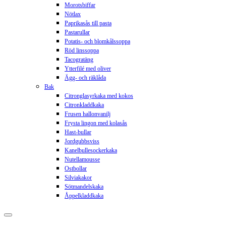
Morotsbiffar
Nötlax
Paprikasås till pasta
Pastarullar
Potatis- och blomkålssoppa
Röd linssoppa
Tacogratäng
Ytterfilé med oliver
Ägg- och räklåda
Bak
Citronglasyrkaka med kokos
Citronkladdkaka
Frusen hallonvanilj
Frysta lingon med kolasås
Hast-bullar
Jordgubbsviss
Kanelbullesockerkaka
Nutellamousse
Ostbollar
Silviakakor
Sötmandelskaka
Åppelkladdkaka