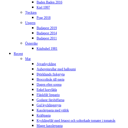
Baden Baden 2016
Kiel 1997
Tjeckien
Prag 2018
Ungern
Budapest 2019
Budapest 2014
Budapest 2011
Österrike
Kitzbuhel 1981
Recept
Mat
Ajvarkyckling
Auberginrullar med halloumi
Björklunds fiskgryta
Broccolisås till pasta
Dagen efter-soppa
Enkel korvlåda
Fläskfilé Impario
Godaste färsbiffarna
Gul kycklinggryta
Kasslerpasta med vitlök
Kräftpasta
Kycklingfilé med fetaost och soltorkade tomater i tomatsås
Mager kasslerpasta