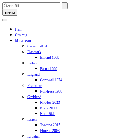
Skip
to
menu
content
Hem
Om mig
Mina resor
Cypern 2014
Danmark
Billund 1999
Estland
Pärnu 1999
England
Cornwall 1974
Frankrike
Rundresa 1983
Grekland
Rhodos 2023
Kreta 2009
Kos 1981
Italien
Toscana 2015
Florens 2008
Kroatien