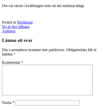
Det var skönt i kvällningen trots att det mörknat tidigt.
Posted in
Björklund
Post
Nu är den tillbaka
navigation
Äntligen
Lämna ett svar
Din e-postadress kommer inte publiceras.
Obligatoriska fält är
märkta
*
Kommentar
*
Namn
*