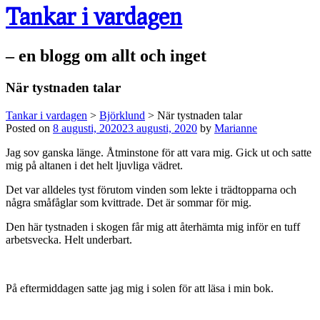
Tankar i vardagen
– en blogg om allt och inget
När tystnaden talar
Tankar i vardagen
>
Björklund
>
När tystnaden talar
Posted on
8 augusti, 2020
23 augusti, 2020
by
Marianne
Jag sov ganska länge. Åtminstone för att vara mig. Gick ut och satte
mig på altanen i det helt ljuvliga vädret.
Det var alldeles tyst förutom vinden som lekte i trädtopparna och
några småfåglar som kvittrade. Det är sommar för mig.
Den här tystnaden i skogen får mig att återhämta mig inför en tuff
arbetsvecka. Helt underbart.
På eftermiddagen satte jag mig i solen för att läsa i min bok.