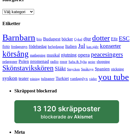
Kategorier
Etiketter
Barnbarn
dotter
ESC
djur
Efit
Budapest
bio
böcker
Cykel
Jul
konserter
Italien
foto
födelsedag
helgdagar
fredagsmys
kan själv
körsång
peacesingers
opera
njutning
musikal
matlagning
Polen
promenad
radio
pelargoner
rosor
shopping
Safta & Sylta
serier
Skönstavikskören
Släkt
Spanien
stickning
Smycken
Småkryp
you tube
syskon
Turkiet
teater
tulpaner
vardagslyx
träning
väder
Skräppost blockerad
13 120 skräpposter
blockerade av
Akismet
Meta