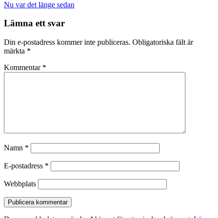
navigation
Nu var det länge sedan
Lämna ett svar
Din e-postadress kommer inte publiceras.
Obligatoriska fält är
märkta
*
Kommentar
*
Namn
*
E-postadress
*
Webbplats