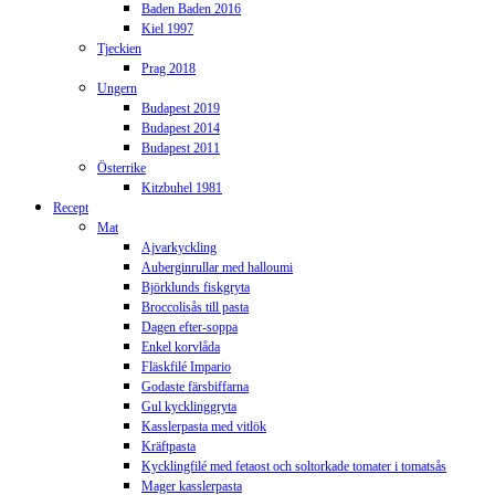
Baden Baden 2016
Kiel 1997
Tjeckien
Prag 2018
Ungern
Budapest 2019
Budapest 2014
Budapest 2011
Österrike
Kitzbuhel 1981
Recept
Mat
Ajvarkyckling
Auberginrullar med halloumi
Björklunds fiskgryta
Broccolisås till pasta
Dagen efter-soppa
Enkel korvlåda
Fläskfilé Impario
Godaste färsbiffarna
Gul kycklinggryta
Kasslerpasta med vitlök
Kräftpasta
Kycklingfilé med fetaost och soltorkade tomater i tomatsås
Mager kasslerpasta