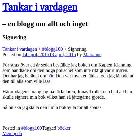
Tankar i vardagen
– en blogg om allt och inget
Signering
Tankar i vardagen
>
#blogg100
>
Signering
Posted on
14 april, 2015
13 april, 2015
by
Marianne
För strax över ett år sedan beställde jag boken om Kapten Klänning
som handlade om den höga polischef som inte riktigt var rumsren.
Det har jag berättat om
här
. Den var mycket lättläst och jag lånade ut
den till alla som ville läsa.
Häromdagen sprang jag på författaren, Jonas Trolle, och bad att han
skulle signera min bok vilket han så jättegärna gjorde.
Så nu ska jag ställa den i min bokhylla för att sparas.
Posted in
#blogg100
Tagged
böcker
Post
Men oj då