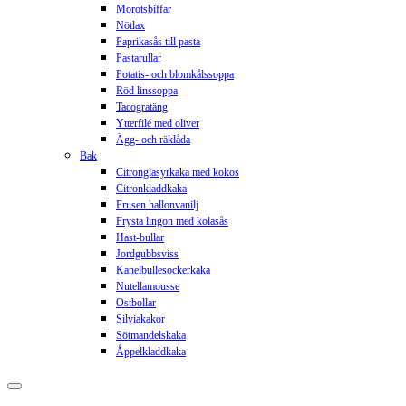
Morotsbiffar
Nötlax
Paprikasås till pasta
Pastarullar
Potatis- och blomkålssoppa
Röd linssoppa
Tacogratäng
Ytterfilé med oliver
Ägg- och räklåda
Bak
Citronglasyrkaka med kokos
Citronkladdkaka
Frusen hallonvanilj
Frysta lingon med kolasås
Hast-bullar
Jordgubbsviss
Kanelbullesockerkaka
Nutellamousse
Ostbollar
Silviakakor
Sötmandelskaka
Åppelkladdkaka