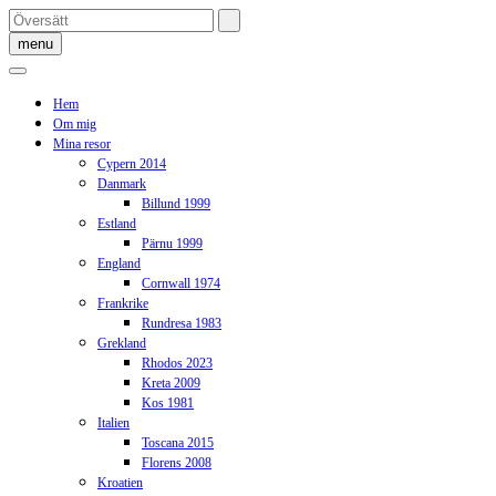
Skip
to
menu
content
Hem
Om mig
Mina resor
Cypern 2014
Danmark
Billund 1999
Estland
Pärnu 1999
England
Cornwall 1974
Frankrike
Rundresa 1983
Grekland
Rhodos 2023
Kreta 2009
Kos 1981
Italien
Toscana 2015
Florens 2008
Kroatien