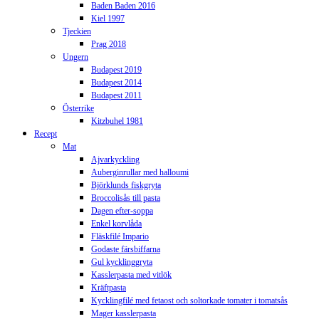
Baden Baden 2016
Kiel 1997
Tjeckien
Prag 2018
Ungern
Budapest 2019
Budapest 2014
Budapest 2011
Österrike
Kitzbuhel 1981
Recept
Mat
Ajvarkyckling
Auberginrullar med halloumi
Björklunds fiskgryta
Broccolisås till pasta
Dagen efter-soppa
Enkel korvlåda
Fläskfilé Impario
Godaste färsbiffarna
Gul kycklinggryta
Kasslerpasta med vitlök
Kräftpasta
Kycklingfilé med fetaost och soltorkade tomater i tomatsås
Mager kasslerpasta