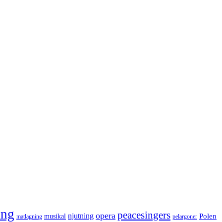
ång
peacesingers
opera
njutning
Polen
musikal
matlagning
pelargoner