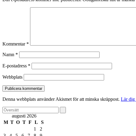
Kommentar
*
Namn
*
E-postadress
*
Webbplats
Denna webbplats använder Akismet för att minska skräppost.
Lär dig
augusti 2026
M
T
O
T
F
L
S
1
2
3
4
5
6
7
8
9