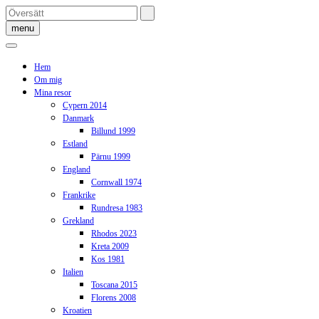
Skip
to
menu
content
Hem
Om mig
Mina resor
Cypern 2014
Danmark
Billund 1999
Estland
Pärnu 1999
England
Cornwall 1974
Frankrike
Rundresa 1983
Grekland
Rhodos 2023
Kreta 2009
Kos 1981
Italien
Toscana 2015
Florens 2008
Kroatien