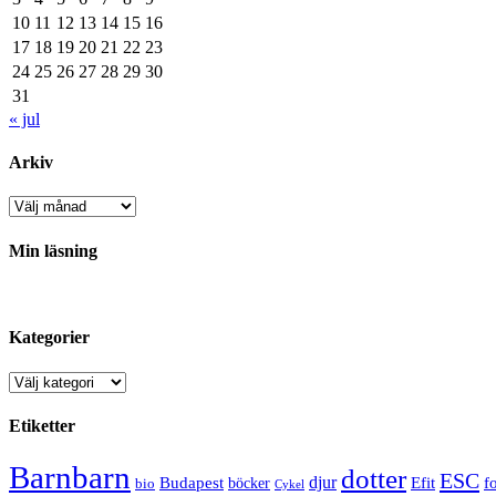
10
11
12
13
14
15
16
17
18
19
20
21
22
23
24
25
26
27
28
29
30
31
« jul
Arkiv
Arkiv
Min läsning
Kategorier
Kategorier
Etiketter
Barnbarn
dotter
ESC
djur
Efit
Budapest
f
bio
böcker
Cykel