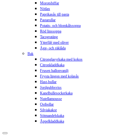
Morotsbiffar
Nötlax
Paprikasås till pasta
Pastarullar
Potatis- och blomkålssoppa
Röd linssoppa
Tacogratäng
Ytterfilé med oliver
Ägg- och räklåda
Bak
Citronglasyrkaka med kokos
Citronkladdkaka
Frusen hallonvanilj
Frysta lingon med kolasås
Hast-bullar
Jordgubbsviss
Kanelbullesockerkaka
Nutellamousse
Ostbollar
Silviakakor
Sötmandelskaka
Åppelkladdkaka