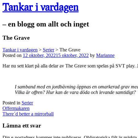
Tankar i vardagen
– en blogg om allt och inget
The Grave
Tankar i vardagen
>
Serier
>
The Grave
Posted on
12 oktober, 2022
15 oktober, 2022
by
Marianne
Har nu sett klart på alla delar av The Grave som spelas på SVT play. Ja
I samband med en jordbävning öppnas en omarkerad grav med ske
Vilka är offren? Hur kan de vara döda och levande samtidigt?
Posted in
Serier
Post
Offermakaren
navigation
There´d better a mirrorball
Lämna ett svar
Din e-postadress kommer inte publiceras.
Obligatoriska fält är märkta