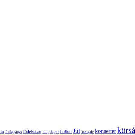
körs
Jul
konserter
Italien
oto
födelsedag
helgdagar
fredagsmys
kan själv