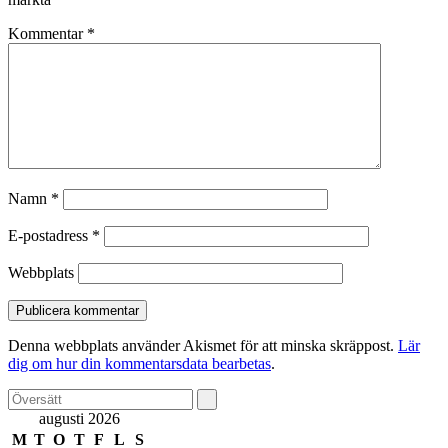
Kommentar
*
Namn
*
E-postadress
*
Webbplats
Denna webbplats använder Akismet för att minska skräppost.
Lär
dig om hur din kommentarsdata bearbetas
.
augusti 2026
M
T
O
T
F
L
S