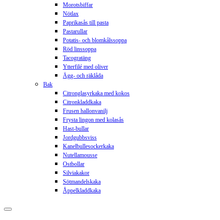
Morotsbiffar
Nötlax
Paprikasås till pasta
Pastarullar
Potatis- och blomkålssoppa
Röd linssoppa
Tacogratäng
Ytterfilé med oliver
Ägg- och räklåda
Bak
Citronglasyrkaka med kokos
Citronkladdkaka
Frusen hallonvanilj
Frysta lingon med kolasås
Hast-bullar
Jordgubbsviss
Kanelbullesockerkaka
Nutellamousse
Ostbollar
Silviakakor
Sötmandelskaka
Åppelkladdkaka