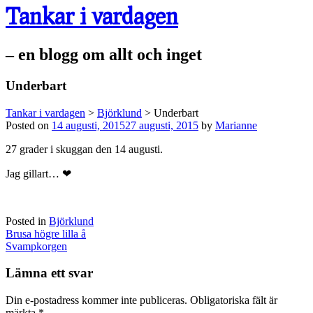
Tankar i vardagen
– en blogg om allt och inget
Underbart
Tankar i vardagen
>
Björklund
>
Underbart
Posted on
14 augusti, 2015
27 augusti, 2015
by
Marianne
27 grader i skuggan den 14 augusti.
Jag gillart… ❤
Posted in
Björklund
Post
Brusa högre lilla å
navigation
Svampkorgen
Lämna ett svar
Din e-postadress kommer inte publiceras.
Obligatoriska fält är
märkta
*