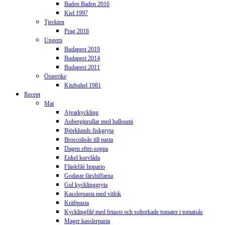
Baden Baden 2016
Kiel 1997
Tjeckien
Prag 2018
Ungern
Budapest 2019
Budapest 2014
Budapest 2011
Österrike
Kitzbuhel 1981
Recept
Mat
Ajvarkyckling
Auberginrullar med halloumi
Björklunds fiskgryta
Broccolisås till pasta
Dagen efter-soppa
Enkel korvlåda
Fläskfilé Impario
Godaste färsbiffarna
Gul kycklinggryta
Kasslerpasta med vitlök
Kräftpasta
Kycklingfilé med fetaost och soltorkade tomater i tomatsås
Mager kasslerpasta