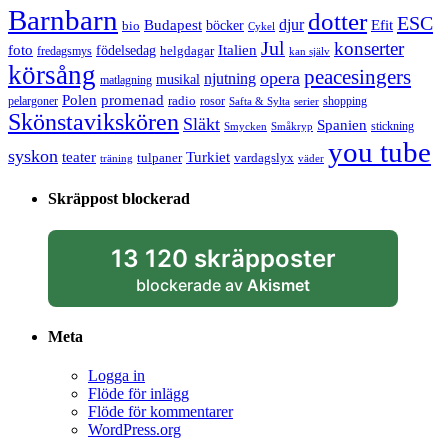
Barnbarn
dotter
ESC
djur
Efit
Budapest
bio
böcker
Cykel
Jul
konserter
Italien
foto
födelsedag
helgdagar
fredagsmys
kan själv
körsång
peacesingers
opera
njutning
musikal
matlagning
Polen
promenad
radio
pelargoner
rosor
shopping
Safta & Sylta
serier
Skönstavikskören
Släkt
Spanien
stickning
Smycken
Småkryp
you tube
syskon
Turkiet
teater
tulpaner
vardagslyx
träning
väder
Skräppost blockerad
13 120 skräpposter
blockerade av
Akismet
Meta
Logga in
Flöde för inlägg
Flöde för kommentarer
WordPress.org