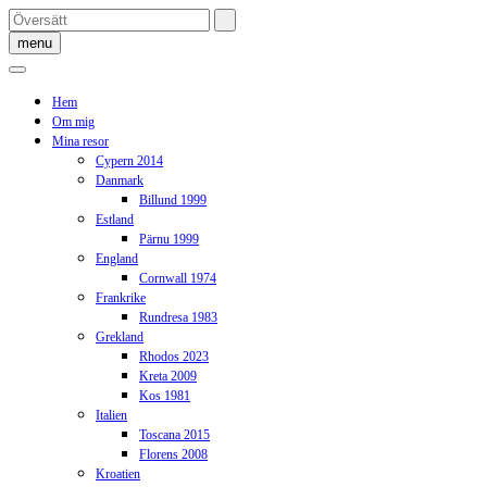
Skip
to
menu
content
Hem
Om mig
Mina resor
Cypern 2014
Danmark
Billund 1999
Estland
Pärnu 1999
England
Cornwall 1974
Frankrike
Rundresa 1983
Grekland
Rhodos 2023
Kreta 2009
Kos 1981
Italien
Toscana 2015
Florens 2008
Kroatien