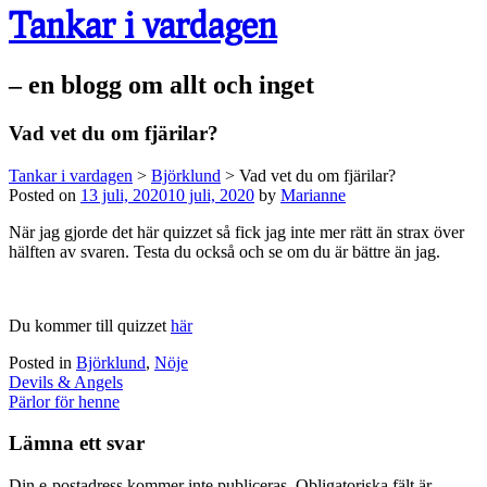
Tankar i vardagen
– en blogg om allt och inget
Vad vet du om fjärilar?
Tankar i vardagen
>
Björklund
>
Vad vet du om fjärilar?
Posted on
13 juli, 2020
10 juli, 2020
by
Marianne
När jag gjorde det här quizzet så fick jag inte mer rätt än strax över
hälften av svaren. Testa du också och se om du är bättre än jag.
Du kommer till quizzet
här
Posted in
Björklund
,
Nöje
Post
Devils & Angels
navigation
Pärlor för henne
Lämna ett svar
Din e-postadress kommer inte publiceras.
Obligatoriska fält är