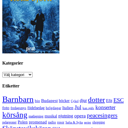
Kategorier
Kategorier
Etiketter
Barnbarn
dotter
ESC
djur
Efit
Budapest
bio
böcker
Cykel
Jul
konserter
Italien
foto
födelsedag
helgdagar
fredagsmys
kan själv
körsång
peacesingers
opera
njutning
musikal
matlagning
Polen
promenad
radio
pelargoner
rosor
shopping
Safta & Sylta
serier