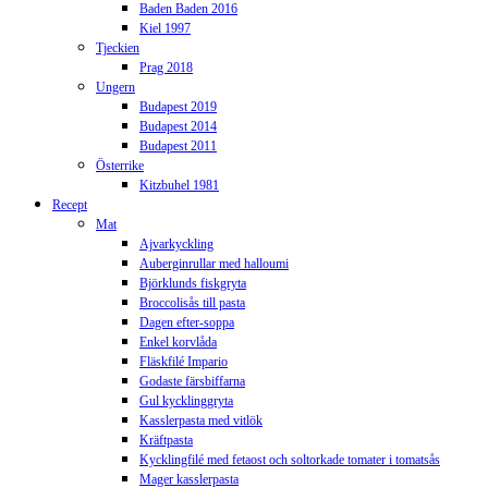
Baden Baden 2016
Kiel 1997
Tjeckien
Prag 2018
Ungern
Budapest 2019
Budapest 2014
Budapest 2011
Österrike
Kitzbuhel 1981
Recept
Mat
Ajvarkyckling
Auberginrullar med halloumi
Björklunds fiskgryta
Broccolisås till pasta
Dagen efter-soppa
Enkel korvlåda
Fläskfilé Impario
Godaste färsbiffarna
Gul kycklinggryta
Kasslerpasta med vitlök
Kräftpasta
Kycklingfilé med fetaost och soltorkade tomater i tomatsås
Mager kasslerpasta