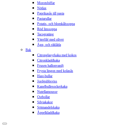
Morotsbiffar
Nötlax
Paprikasås till pasta
Pastarullar
Potatis- och blomkålssoppa
Röd linssoppa
Tacogratäng
Ytterfilé med oliver
Ägg- och räklåda
Bak
Citronglasyrkaka med kokos
Citronkladdkaka
Frusen hallonvanilj
Frysta lingon med kolasås
Hast-bullar
Jordgubbsviss
Kanelbullesockerkaka
Nutellamousse
Ostbollar
Silviakakor
Sötmandelskaka
Åppelkladdkaka