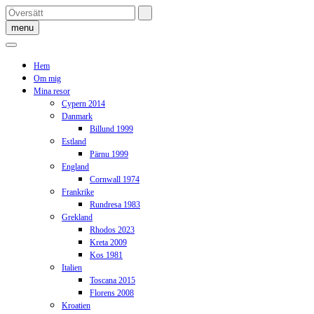
Skip
to
menu
content
Hem
Om mig
Mina resor
Cypern 2014
Danmark
Billund 1999
Estland
Pärnu 1999
England
Cornwall 1974
Frankrike
Rundresa 1983
Grekland
Rhodos 2023
Kreta 2009
Kos 1981
Italien
Toscana 2015
Florens 2008
Kroatien