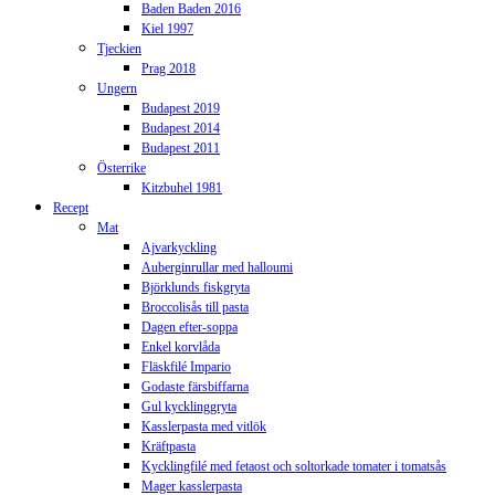
Baden Baden 2016
Kiel 1997
Tjeckien
Prag 2018
Ungern
Budapest 2019
Budapest 2014
Budapest 2011
Österrike
Kitzbuhel 1981
Recept
Mat
Ajvarkyckling
Auberginrullar med halloumi
Björklunds fiskgryta
Broccolisås till pasta
Dagen efter-soppa
Enkel korvlåda
Fläskfilé Impario
Godaste färsbiffarna
Gul kycklinggryta
Kasslerpasta med vitlök
Kräftpasta
Kycklingfilé med fetaost och soltorkade tomater i tomatsås
Mager kasslerpasta