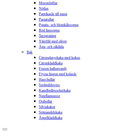
Morotsbiffar
Nötlax
Paprikasås till pasta
Pastarullar
Potatis- och blomkålssoppa
Röd linssoppa
Tacogratäng
Ytterfilé med oliver
Ägg- och räklåda
Bak
Citronglasyrkaka med kokos
Citronkladdkaka
Frusen hallonvanilj
Frysta lingon med kolasås
Hast-bullar
Jordgubbsviss
Kanelbullesockerkaka
Nutellamousse
Ostbollar
Silviakakor
Sötmandelskaka
Åppelkladdkaka