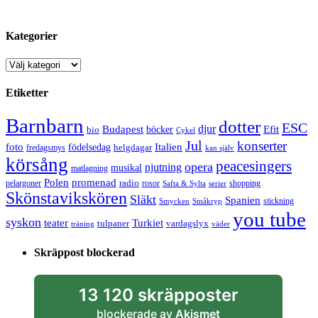
Kategorier
Kategorier
Etiketter
Barnbarn
dotter
ESC
djur
Efit
Budapest
bio
böcker
Cykel
Jul
konserter
Italien
foto
födelsedag
helgdagar
fredagsmys
kan själv
körsång
peacesingers
opera
njutning
musikal
matlagning
Polen
promenad
radio
pelargoner
rosor
shopping
Safta & Sylta
serier
Skönstavikskören
Släkt
Spanien
stickning
Smycken
Småkryp
you tube
syskon
Turkiet
teater
tulpaner
vardagslyx
träning
väder
Skräppost blockerad
13 120 skräpposter
blockerade av
Akismet