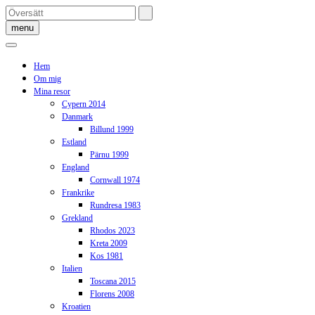
Skip
to
menu
content
Hem
Om mig
Mina resor
Cypern 2014
Danmark
Billund 1999
Estland
Pärnu 1999
England
Cornwall 1974
Frankrike
Rundresa 1983
Grekland
Rhodos 2023
Kreta 2009
Kos 1981
Italien
Toscana 2015
Florens 2008
Kroatien