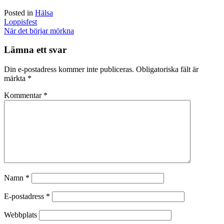
Posted in
Hälsa
Post
Loppisfest
navigation
När det börjar mörkna
Lämna ett svar
Din e-postadress kommer inte publiceras.
Obligatoriska fält är
märkta
*
Kommentar
*
Namn
*
E-postadress
*
Webbplats