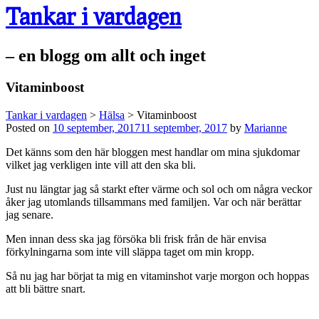
Tankar i vardagen
– en blogg om allt och inget
Vitaminboost
Tankar i vardagen
>
Hälsa
>
Vitaminboost
Posted on
10 september, 2017
11 september, 2017
by
Marianne
Det känns som den här bloggen mest handlar om mina sjukdomar
vilket jag verkligen inte vill att den ska bli.
Just nu längtar jag så starkt efter värme och sol och om några veckor
åker jag utomlands tillsammans med familjen. Var och när berättar
jag senare.
Men innan dess ska jag försöka bli frisk från de här envisa
förkylningarna som inte vill släppa taget om min kropp.
Så nu jag har börjat ta mig en vitaminshot varje morgon och hoppas
att bli bättre snart.