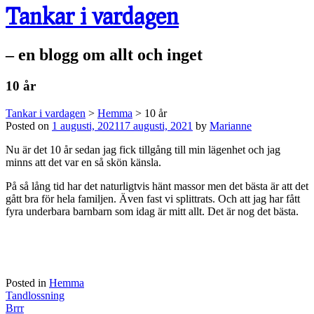
Tankar i vardagen
– en blogg om allt och inget
10 år
Tankar i vardagen
>
Hemma
>
10 år
Posted on
1 augusti, 2021
17 augusti, 2021
by
Marianne
Nu är det 10 år sedan jag fick tillgång till min lägenhet och jag
minns att det var en så skön känsla.
På så lång tid har det naturligtvis hänt massor men det bästa är att det
gått bra för hela familjen. Även fast vi splittrats. Och att jag har fått
fyra underbara barnbarn som idag är mitt allt. Det är nog det bästa.
Posted in
Hemma
Post
Tandlossning
navigation
Brrr