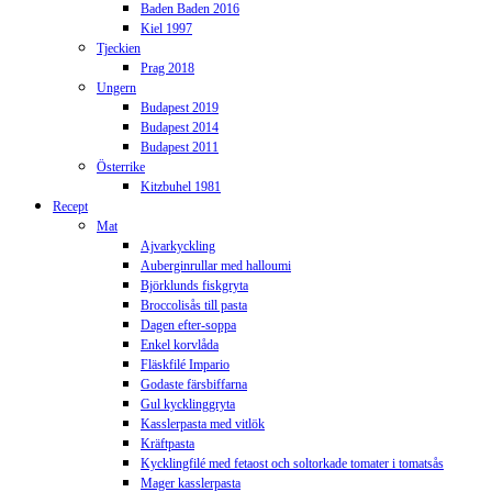
Baden Baden 2016
Kiel 1997
Tjeckien
Prag 2018
Ungern
Budapest 2019
Budapest 2014
Budapest 2011
Österrike
Kitzbuhel 1981
Recept
Mat
Ajvarkyckling
Auberginrullar med halloumi
Björklunds fiskgryta
Broccolisås till pasta
Dagen efter-soppa
Enkel korvlåda
Fläskfilé Impario
Godaste färsbiffarna
Gul kycklinggryta
Kasslerpasta med vitlök
Kräftpasta
Kycklingfilé med fetaost och soltorkade tomater i tomatsås
Mager kasslerpasta