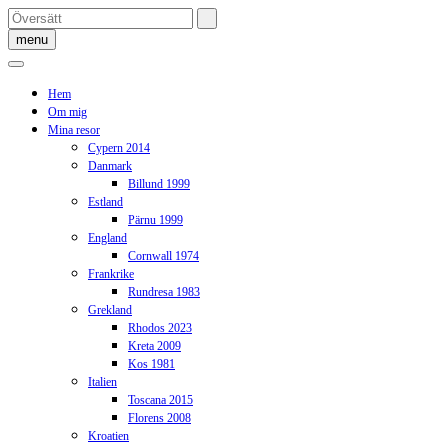
Skip
to
menu
content
Hem
Om mig
Mina resor
Cypern 2014
Danmark
Billund 1999
Estland
Pärnu 1999
England
Cornwall 1974
Frankrike
Rundresa 1983
Grekland
Rhodos 2023
Kreta 2009
Kos 1981
Italien
Toscana 2015
Florens 2008
Kroatien