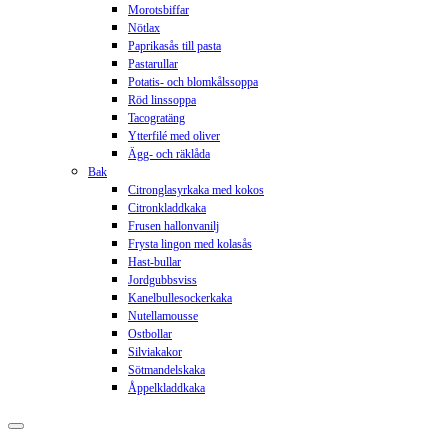
Morotsbiffar
Nötlax
Paprikasås till pasta
Pastarullar
Potatis- och blomkålssoppa
Röd linssoppa
Tacogratäng
Ytterfilé med oliver
Ägg- och räklåda
Bak
Citronglasyrkaka med kokos
Citronkladdkaka
Frusen hallonvanilj
Frysta lingon med kolasås
Hast-bullar
Jordgubbsviss
Kanelbullesockerkaka
Nutellamousse
Ostbollar
Silviakakor
Sötmandelskaka
Åppelkladdkaka