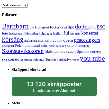
Kategorier
Etiketter
Barnbarn
dotter
ESC
djur
Efit
Budapest
bio
böcker
Cykel
Jul
konserter
Italien
foto
födelsedag
helgdagar
fredagsmys
kan själv
körsång
peacesingers
opera
njutning
musikal
matlagning
Polen
promenad
radio
pelargoner
rosor
shopping
Safta & Sylta
serier
Skönstavikskören
Släkt
Spanien
stickning
Smycken
Småkryp
you tube
syskon
Turkiet
teater
tulpaner
vardagslyx
träning
väder
Skräppost blockerad
13 120 skräpposter
blockerade av
Akismet
Meta