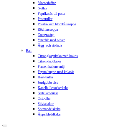
Morotsbiffar
Nötlax
Paprikasås till pasta
Pastarullar
Potatis- och blomkålssoppa
Röd linssoppa
Tacogratäng
Ytterfilé med oliver
Ägg- och räklåda
Bak
Citronglasyrkaka med kokos
Citronkladdkaka
Frusen hallonvanilj
Frysta lingon med kolasås
Hast-bullar
Jordgubbsviss
Kanelbullesockerkaka
Nutellamousse
Ostbollar
Silviakakor
Sötmandelskaka
Åppelkladdkaka