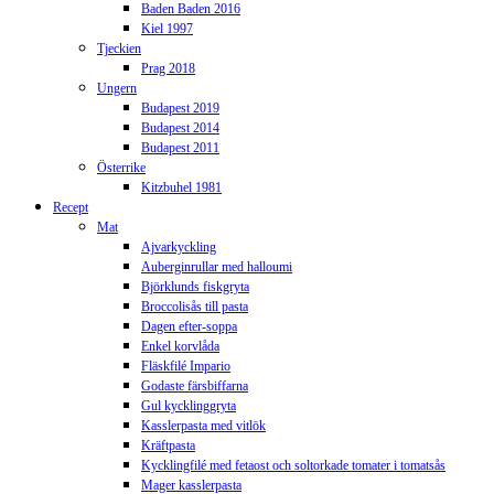
Baden Baden 2016
Kiel 1997
Tjeckien
Prag 2018
Ungern
Budapest 2019
Budapest 2014
Budapest 2011
Österrike
Kitzbuhel 1981
Recept
Mat
Ajvarkyckling
Auberginrullar med halloumi
Björklunds fiskgryta
Broccolisås till pasta
Dagen efter-soppa
Enkel korvlåda
Fläskfilé Impario
Godaste färsbiffarna
Gul kycklinggryta
Kasslerpasta med vitlök
Kräftpasta
Kycklingfilé med fetaost och soltorkade tomater i tomatsås
Mager kasslerpasta