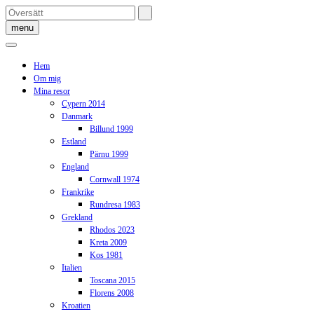
Skip
to
menu
content
Hem
Om mig
Mina resor
Cypern 2014
Danmark
Billund 1999
Estland
Pärnu 1999
England
Cornwall 1974
Frankrike
Rundresa 1983
Grekland
Rhodos 2023
Kreta 2009
Kos 1981
Italien
Toscana 2015
Florens 2008
Kroatien