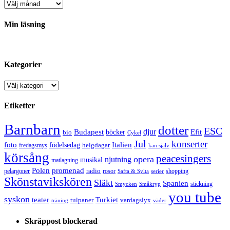
Arkiv
Min läsning
Kategorier
Kategorier
Etiketter
Barnbarn
dotter
ESC
djur
Efit
Budapest
bio
böcker
Cykel
Jul
konserter
Italien
foto
födelsedag
helgdagar
fredagsmys
kan själv
körsång
peacesingers
opera
njutning
musikal
matlagning
Polen
promenad
radio
pelargoner
rosor
shopping
Safta & Sylta
serier
Skönstavikskören
Släkt
Spanien
stickning
Smycken
Småkryp
you tube
syskon
Turkiet
teater
tulpaner
vardagslyx
träning
väder
Skräppost blockerad