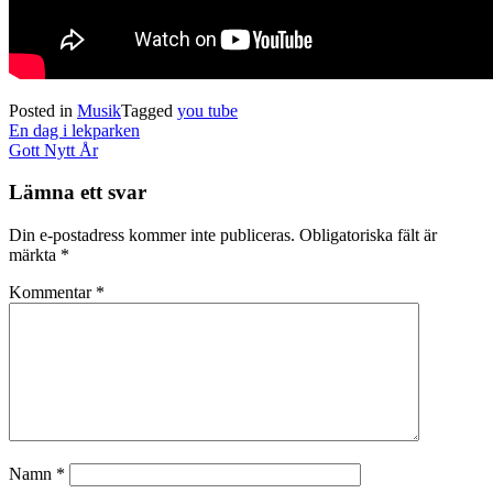
Posted in
Musik
Tagged
you tube
Post
En dag i lekparken
navigation
Gott Nytt År
Lämna ett svar
Din e-postadress kommer inte publiceras.
Obligatoriska fält är
märkta
*
Kommentar
*
Namn
*