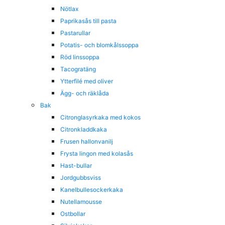
Nötlax
Paprikasås till pasta
Pastarullar
Potatis- och blomkålssoppa
Röd linssoppa
Tacogratäng
Ytterfilé med oliver
Ägg- och räklåda
Bak
Citronglasyrkaka med kokos
Citronkladdkaka
Frusen hallonvanilj
Frysta lingon med kolasås
Hast-bullar
Jordgubbsviss
Kanelbullesockerkaka
Nutellamousse
Ostbollar