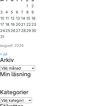
1
2
3
4
5
6
7
8
9
10
11
12
13
14
15
16
17
18
19
20
21
22
23
24
25
26
27
28
29
30
31
augusti 2026
« jul
Arkiv
Arkiv
Min läsning
Kategorier
Kategorier