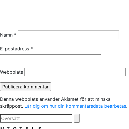
Namn
*
E-postadress
*
Webbplats
Denna webbplats använder Akismet för att minska
skräppost.
Lär dig om hur din kommentarsdata bearbetas
.
M
T
O
T
F
L
S