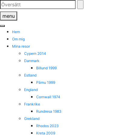
Skip
to
menu
content
Hem
Om mig
Mina resor
Cypern 2014
Danmark
Billund 1999
Estland
Pärnu 1999
England
Cornwall 1974
Frankrike
Rundresa 1983
Grekland
Rhodos 2023
Kreta 2009