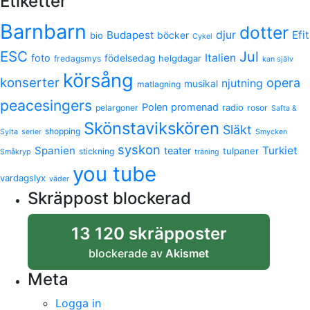
Etiketter
Barnbarn
dotter
Budapest
djur
Efit
bio
böcker
Cykel
ESC
Jul
Italien
foto
födelsedag
helgdagar
fredagsmys
kan själv
körsång
konserter
opera
njutning
musikal
matlagning
peacesingers
Polen
promenad
radio
pelargoner
rosor
Safta &
Skönstavikskören
Släkt
shopping
Sylta
serier
Smycken
syskon
Spanien
Turkiet
teater
tulpaner
stickning
Småkryp
träning
you tube
vardagslyx
väder
Skräppost blockerad
13 120 skräpposter
blockerade av
Akismet
Meta
Logga in