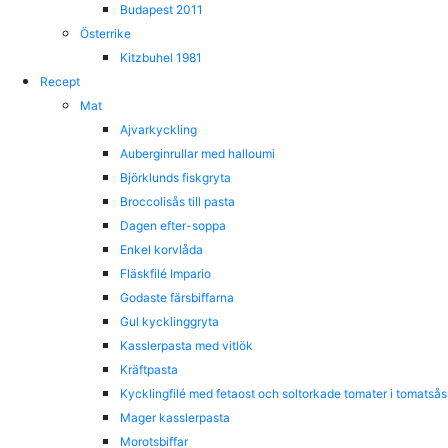
Budapest 2011
Österrike
Kitzbuhel 1981
Recept
Mat
Ajvarkyckling
Auberginrullar med halloumi
Björklunds fiskgryta
Broccolisås till pasta
Dagen efter-soppa
Enkel korvlåda
Fläskfilé Impario
Godaste färsbiffarna
Gul kycklinggryta
Kasslerpasta med vitlök
Kräftpasta
Kycklingfilé med fetaost och soltorkade tomater i tomatsås
Mager kasslerpasta
Morotsbiffar