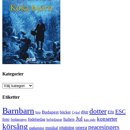
Kategorier
Kategorier
Etiketter
Barnbarn
dotter
ESC
djur
Efit
Budapest
bio
böcker
Cykel
Jul
konserter
Italien
foto
födelsedag
helgdagar
fredagsmys
kan själv
körsång
peacesingers
opera
njutning
musikal
matlagning