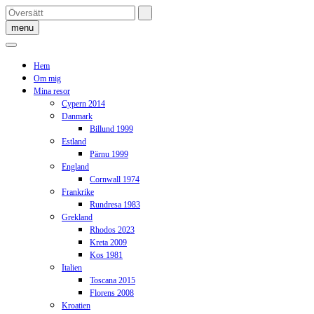
Skip
to
menu
content
Hem
Om mig
Mina resor
Cypern 2014
Danmark
Billund 1999
Estland
Pärnu 1999
England
Cornwall 1974
Frankrike
Rundresa 1983
Grekland
Rhodos 2023
Kreta 2009
Kos 1981
Italien
Toscana 2015
Florens 2008
Kroatien