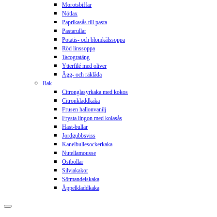
Morotsbiffar
Nötlax
Paprikasås till pasta
Pastarullar
Potatis- och blomkålssoppa
Röd linssoppa
Tacogratäng
Ytterfilé med oliver
Ägg- och räklåda
Bak
Citronglasyrkaka med kokos
Citronkladdkaka
Frusen hallonvanilj
Frysta lingon med kolasås
Hast-bullar
Jordgubbsviss
Kanelbullesockerkaka
Nutellamousse
Ostbollar
Silviakakor
Sötmandelskaka
Åppelkladdkaka