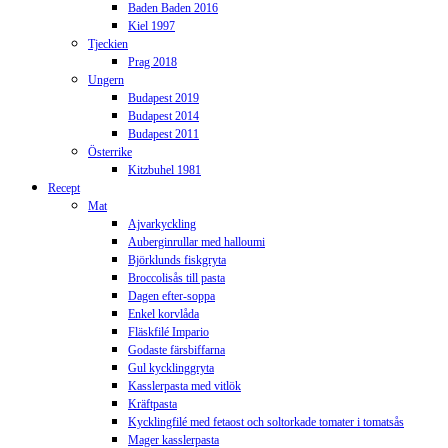
Baden Baden 2016
Kiel 1997
Tjeckien
Prag 2018
Ungern
Budapest 2019
Budapest 2014
Budapest 2011
Österrike
Kitzbuhel 1981
Recept
Mat
Ajvarkyckling
Auberginrullar med halloumi
Björklunds fiskgryta
Broccolisås till pasta
Dagen efter-soppa
Enkel korvlåda
Fläskfilé Impario
Godaste färsbiffarna
Gul kycklinggryta
Kasslerpasta med vitlök
Kräftpasta
Kycklingfilé med fetaost och soltorkade tomater i tomatsås
Mager kasslerpasta