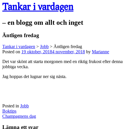
Tankar i vardagen
– en blogg om allt och inget
Äntligen fredag
Tankar i vardagen
>
Jobb
>
Äntligen fredag
Posted on
19 oktober, 2018
4 november, 2018
by
Marianne
Det var skönt att starta morgonen med en riktig frukost efter denna
jobbiga vecka.
Jag hoppas det lugnar ner sig nästa.
Posted in
Jobb
Post
Boktips
navigation
Champagnens dag
Lämna ett svar