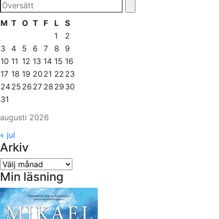
M
T
O
T
F
L
S
1
2
3
4
5
6
7
8
9
10
11
12
13
14
15
16
17
18
19
20
21
22
23
24
25
26
27
28
29
30
31
augusti 2026
« jul
Arkiv
Arkiv
Min läsning