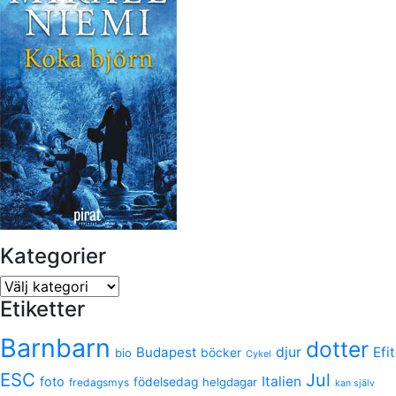
Kategorier
Kategorier
Etiketter
Barnbarn
dotter
Budapest
djur
Efit
bio
böcker
Cykel
ESC
Jul
Italien
foto
födelsedag
helgdagar
fredagsmys
kan själv