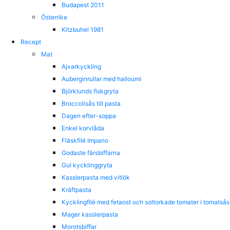
Budapest 2011
Österrike
Kitzbuhel 1981
Recept
Mat
Ajvarkyckling
Auberginrullar med halloumi
Björklunds fiskgryta
Broccolisås till pasta
Dagen efter-soppa
Enkel korvlåda
Fläskfilé Impario
Godaste färsbiffarna
Gul kycklinggryta
Kasslerpasta med vitlök
Kräftpasta
Kycklingfilé med fetaost och soltorkade tomater i tomatsås
Mager kasslerpasta
Morotsbiffar