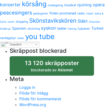
körsång
konserter
opera
njutning
musikal
matlagning
peacesingers
Polen
promenad
radio
pelargoner
rosor
Safta &
Skönstavikskören
Släkt
shopping
Sylta
serier
Smycken
syskon
Spanien
Turkiet
teater
tulpaner
stickning
Småkryp
träning
you tube
vardagslyx
väder
Swedish
Skräppost blockerad
13 120 skräpposter
blockerade av
Akismet
Meta
Logga in
Flöde för inlägg
Flöde för kommentarer
WordPress.org