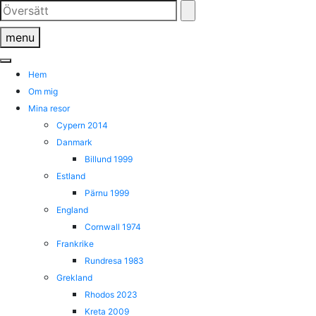
Skip
to
menu
content
Hem
Om mig
Mina resor
Cypern 2014
Danmark
Billund 1999
Estland
Pärnu 1999
England
Cornwall 1974
Frankrike
Rundresa 1983
Grekland
Rhodos 2023
Kreta 2009