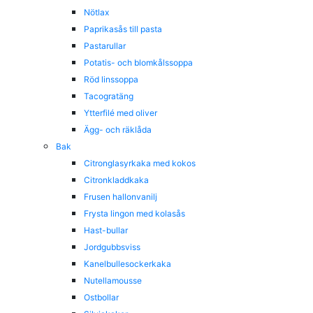
Nötlax
Paprikasås till pasta
Pastarullar
Potatis- och blomkålssoppa
Röd linssoppa
Tacogratäng
Ytterfilé med oliver
Ägg- och räklåda
Bak
Citronglasyrkaka med kokos
Citronkladdkaka
Frusen hallonvanilj
Frysta lingon med kolasås
Hast-bullar
Jordgubbsviss
Kanelbullesockerkaka
Nutellamousse
Ostbollar