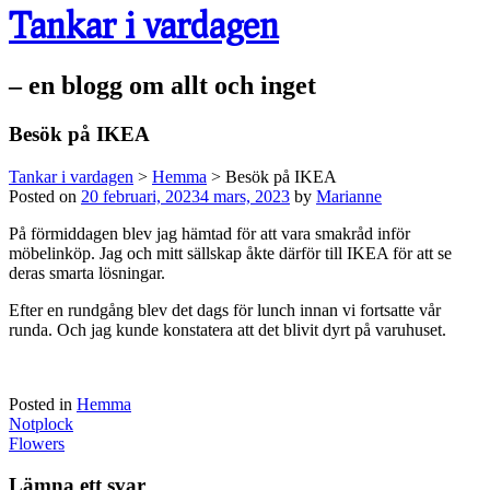
Tankar i vardagen
– en blogg om allt och inget
Besök på IKEA
Tankar i vardagen
>
Hemma
>
Besök på IKEA
Posted on
20 februari, 2023
4 mars, 2023
by
Marianne
På förmiddagen blev jag hämtad för att vara smakråd inför
möbelinköp. Jag och mitt sällskap åkte därför till IKEA för att se
deras smarta lösningar.
Efter en rundgång blev det dags för lunch innan vi fortsatte vår
runda. Och jag kunde konstatera att det blivit dyrt på varuhuset.
Posted in
Hemma
Post
Notplock
navigation
Flowers
Lämna ett svar