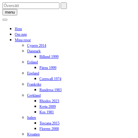
Skip
to
menu
content
Hem
Om mig
Mina resor
Cypern 2014
Danmark
Billund 1999
Estland
Pärnu 1999
England
Cornwall 1974
Frankrike
Rundresa 1983
Grekland
Rhodos 2023
Kreta 2009
Kos 1981
Italien
Toscana 2015
Florens 2008
Kroatien