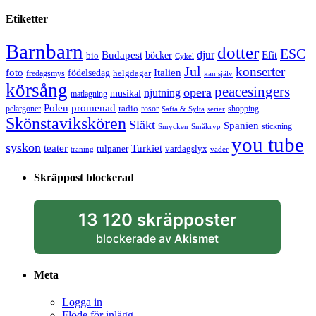
Etiketter
Barnbarn
dotter
ESC
djur
Efit
Budapest
bio
böcker
Cykel
Jul
konserter
Italien
foto
födelsedag
helgdagar
fredagsmys
kan själv
körsång
peacesingers
opera
njutning
musikal
matlagning
Polen
promenad
radio
pelargoner
rosor
shopping
Safta & Sylta
serier
Skönstavikskören
Släkt
Spanien
stickning
Smycken
Småkryp
you tube
syskon
Turkiet
teater
tulpaner
vardagslyx
träning
väder
Skräppost blockerad
13 120 skräpposter
blockerade av
Akismet
Meta
Logga in
Flöde för inlägg