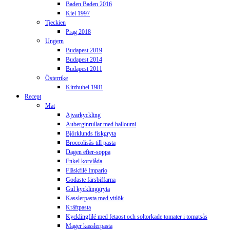
Baden Baden 2016
Kiel 1997
Tjeckien
Prag 2018
Ungern
Budapest 2019
Budapest 2014
Budapest 2011
Österrike
Kitzbuhel 1981
Recept
Mat
Ajvarkyckling
Auberginrullar med halloumi
Björklunds fiskgryta
Broccolisås till pasta
Dagen efter-soppa
Enkel korvlåda
Fläskfilé Impario
Godaste färsbiffarna
Gul kycklinggryta
Kasslerpasta med vitlök
Kräftpasta
Kycklingfilé med fetaost och soltorkade tomater i tomatsås
Mager kasslerpasta