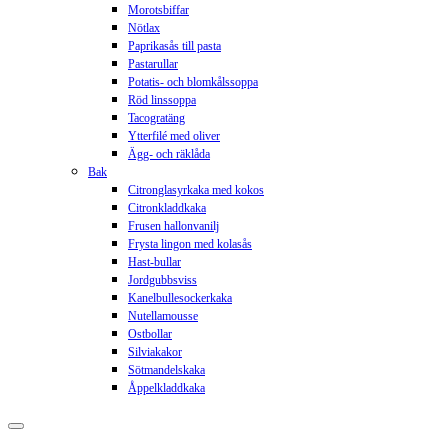
Morotsbiffar
Nötlax
Paprikasås till pasta
Pastarullar
Potatis- och blomkålssoppa
Röd linssoppa
Tacogratäng
Ytterfilé med oliver
Ägg- och räklåda
Bak
Citronglasyrkaka med kokos
Citronkladdkaka
Frusen hallonvanilj
Frysta lingon med kolasås
Hast-bullar
Jordgubbsviss
Kanelbullesockerkaka
Nutellamousse
Ostbollar
Silviakakor
Sötmandelskaka
Åppelkladdkaka