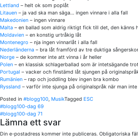
Lettland
– helt ok som poplåt
Litauen
– ja vad ska man säga… ingen vinnare i alla fall
Makedonien
– ingen vinnare
Malta
– en ballad som aldrig riktigt fick till det, den känns h
Moldavien
– en konstig urtråkig låt
Montenegro
– nja ingen vinnarlåt i alla fall
Nederländerna
– bra låt framförd av tre duktiga sångersko
Norge
– de kommer inte att vinna i år heller
Polen
– en klassisk schlagerballad som är intetsägande tro
Portugal
– vacker och finstämd låt sjungen på originalspråk
Rumänien
– rap och joddling blev ingen bra kombo
Ryssland
– varför inte sjunga på originalspråk när man inte
Posted in
#blogg100
,
Musik
Tagged
ESC
Post
#blogg100-dag 69
navigation
#blogg100-dag 71
Lämna ett svar
Din e-postadress kommer inte publiceras.
Obligatoriska fä