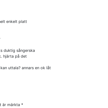
elt enkelt platt
r
ts duktig sångerska
. hjärta på det
 kan uttala? annars en ok låt
lt är märkta
*