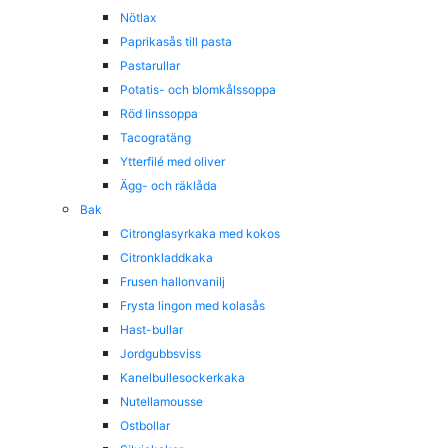
Nötlax
Paprikasås till pasta
Pastarullar
Potatis- och blomkålssoppa
Röd linssoppa
Tacogratäng
Ytterfilé med oliver
Ägg- och räklåda
Bak
Citronglasyrkaka med kokos
Citronkladdkaka
Frusen hallonvanilj
Frysta lingon med kolasås
Hast-bullar
Jordgubbsviss
Kanelbullesockerkaka
Nutellamousse
Ostbollar