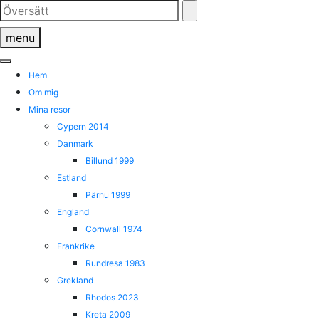
Skip
to
menu
content
Hem
Om mig
Mina resor
Cypern 2014
Danmark
Billund 1999
Estland
Pärnu 1999
England
Cornwall 1974
Frankrike
Rundresa 1983
Grekland
Rhodos 2023
Kreta 2009