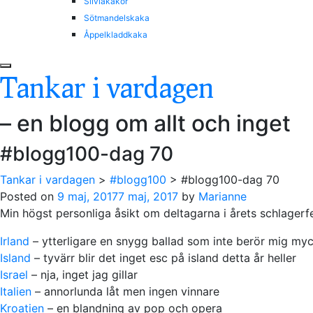
Silviakakor
Sötmandelskaka
Åppelkladdkaka
Tankar i vardagen
– en blogg om allt och inget
#blogg100-dag 70
Tankar i vardagen
>
#blogg100
>
#blogg100-dag 70
Posted on
9 maj, 2017
7 maj, 2017
by
Marianne
Min högst personliga åsikt om deltagarna i årets schlagerfe
Irland
– ytterligare en snygg ballad som inte berör mig my
Island
– tyvärr blir det inget esc på island detta år heller
Israel
– nja, inget jag gillar
Italien
– annorlunda låt men ingen vinnare
Kroatien
– en blandning av pop och opera