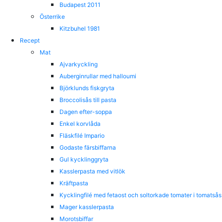
Budapest 2011
Österrike
Kitzbuhel 1981
Recept
Mat
Ajvarkyckling
Auberginrullar med halloumi
Björklunds fiskgryta
Broccolisås till pasta
Dagen efter-soppa
Enkel korvlåda
Fläskfilé Impario
Godaste färsbiffarna
Gul kycklinggryta
Kasslerpasta med vitlök
Kräftpasta
Kycklingfilé med fetaost och soltorkade tomater i tomatsås
Mager kasslerpasta
Morotsbiffar