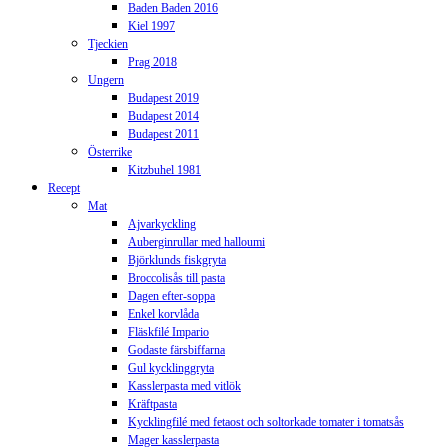
Baden Baden 2016
Kiel 1997
Tjeckien
Prag 2018
Ungern
Budapest 2019
Budapest 2014
Budapest 2011
Österrike
Kitzbuhel 1981
Recept
Mat
Ajvarkyckling
Auberginrullar med halloumi
Björklunds fiskgryta
Broccolisås till pasta
Dagen efter-soppa
Enkel korvlåda
Fläskfilé Impario
Godaste färsbiffarna
Gul kycklinggryta
Kasslerpasta med vitlök
Kräftpasta
Kycklingfilé med fetaost och soltorkade tomater i tomatsås
Mager kasslerpasta