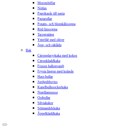
Morotsbiffar
Nötlax
Paprikasås till pasta
Pastarullar
Potatis- och blomkålssoppa
Röd linssoppa
Tacogratäng
Ytterfilé med oliver
Ägg- och räklåda
Bak
Citronglasyrkaka med kokos
Citronkladdkaka
Frusen hallonvanilj
Frysta lingon med kolasås
Hast-bullar
Jordgubbsviss
Kanelbullesockerkaka
Nutellamousse
Ostbollar
Silviakakor
Sötmandelskaka
Åppelkladdkaka