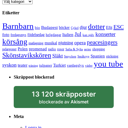
Kategorier
Etiketter
Barnbarn
dotter
ESC
djur
Efit
Budapest
bio
böcker
Cykel
Jul
konserter
Italien
foto
födelsedag
helgdagar
fredagsmys
kan själv
körsång
peacesingers
opera
njutning
musikal
matlagning
Polen
promenad
radio
pelargoner
rosor
shopping
Safta & Sylta
serier
Skönstavikskören
Släkt
Spanien
stickning
Smycken
Småkryp
you tube
syskon
Turkiet
teater
tulpaner
vardagslyx
träning
väder
Skräppost blockerad
13 120 skräpposter
blockerade av
Akismet
Meta
Logga in