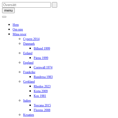
Skip
to
menu
content
Hem
Om mig
Mina resor
Cypern 2014
Danmark
Billund 1999
Estland
Pärnu 1999
England
Cornwall 1974
Frankrike
Rundresa 1983
Grekland
Rhodos 2023
Kreta 2009
Kos 1981
Italien
Toscana 2015
Florens 2008
Kroatien