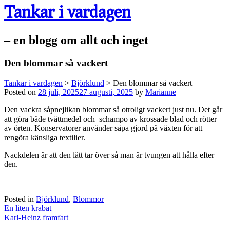
Tankar i vardagen
– en blogg om allt och inget
Den blommar så vackert
Tankar i vardagen
>
Björklund
>
Den blommar så vackert
Posted on
28 juli, 2025
27 augusti, 2025
by
Marianne
Den vackra såpnejlikan blommar så otroligt vackert just nu. Det går
att göra både tvättmedel och schampo av krossade blad och rötter
av örten. Konservatorer använder såpa gjord på växten för att
rengöra känsliga textilier.
Nackdelen är att den lätt tar över så man är tvungen att hålla efter
den.
Posted in
Björklund
,
Blommor
Post
En liten krabat
navigation
Karl-Heinz framfart