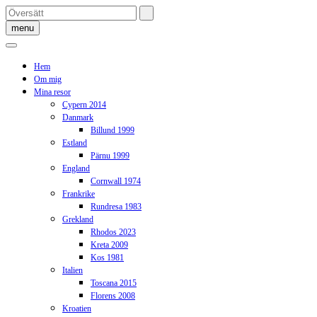
Skip
to
menu
content
Hem
Om mig
Mina resor
Cypern 2014
Danmark
Billund 1999
Estland
Pärnu 1999
England
Cornwall 1974
Frankrike
Rundresa 1983
Grekland
Rhodos 2023
Kreta 2009
Kos 1981
Italien
Toscana 2015
Florens 2008
Kroatien