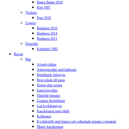
Baden Baden 2016
Kiel 1997
Tjeckien
Prag 2018
Ungern
Budapest 2019
Budapest 2014
Budapest 2011
Österrike
Kitzbuhel 1981
Recept
Mat
Ajvarkyckling
Auberginrullar med halloumi
Björklunds fiskgryta
Broccolisås till pasta
Dagen efter-soppa
Enkel korvlåda
Fläskfilé Impario
Godaste färsbiffarna
Gul kycklinggryta
Kasslerpasta med vitlök
Kräftpasta
Kycklingfilé med fetaost och soltorkade tomater i tomatsås
Mager kasslerpasta