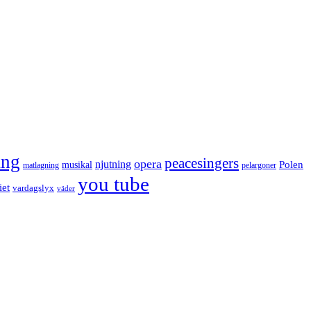
ång
peacesingers
opera
njutning
Polen
musikal
matlagning
pelargoner
you tube
iet
vardagslyx
väder