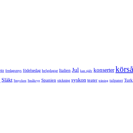
körs
Jul
konserter
Italien
oto
födelsedag
helgdagar
fredagsmys
kan själv
n
Släkt
syskon
Turk
Spanien
teater
tulpaner
stickning
Smycken
Småkryp
träning