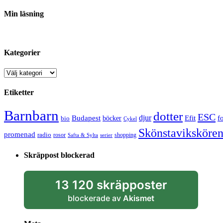
Min läsning
Kategorier
Kategorier
Etiketter
Barnbarn
dotter
ESC
djur
Efit
Budapest
f
bio
böcker
Cykel
Skönstaviksköre
promenad
radio
rosor
shopping
Safta & Sylta
serier
Skräppost blockerad
13 120 skräpposter
blockerade av
Akismet