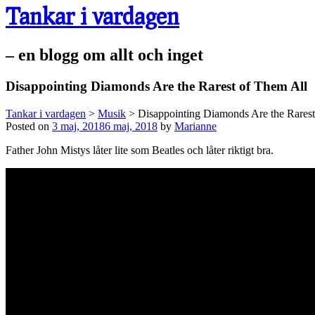
Tankar i vardagen
– en blogg om allt och inget
Disappointing Diamonds Are the Rarest of Them All
Tankar i vardagen
>
Musik
>
Disappointing Diamonds Are the Rarest
Posted on
3 maj, 2018
6 maj, 2018
by
Marianne
Father John Mistys låter lite som Beatles och låter riktigt bra.