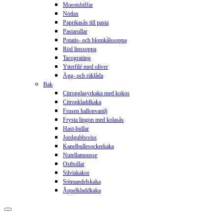
Morotsbiffar
Nötlax
Paprikasås till pasta
Pastarullar
Potatis- och blomkålssoppa
Röd linssoppa
Tacogratäng
Ytterfilé med oliver
Ägg- och räklåda
Bak
Citronglasyrkaka med kokos
Citronkladdkaka
Frusen hallonvanilj
Frysta lingon med kolasås
Hast-bullar
Jordgubbsviss
Kanelbullesockerkaka
Nutellamousse
Ostbollar
Silviakakor
Sötmandelskaka
Åppelkladdkaka