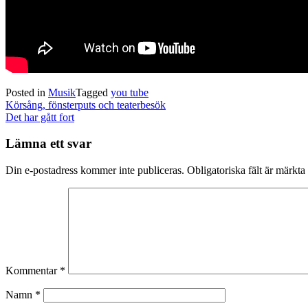
Posted in
Musik
Tagged
you tube
Post
Körsång, fönsterputs och teaterbesök
navigation
Det har gått fort
Lämna ett svar
Din e-postadress kommer inte publiceras.
Obligatoriska fält är märkta
Kommentar
*
Namn
*