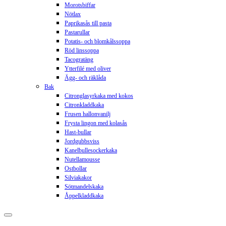
Morotsbiffar
Nötlax
Paprikasås till pasta
Pastarullar
Potatis- och blomkålssoppa
Röd linssoppa
Tacogratäng
Ytterfilé med oliver
Ägg- och räklåda
Bak
Citronglasyrkaka med kokos
Citronkladdkaka
Frusen hallonvanilj
Frysta lingon med kolasås
Hast-bullar
Jordgubbsviss
Kanelbullesockerkaka
Nutellamousse
Ostbollar
Silviakakor
Sötmandelskaka
Åppelkladdkaka