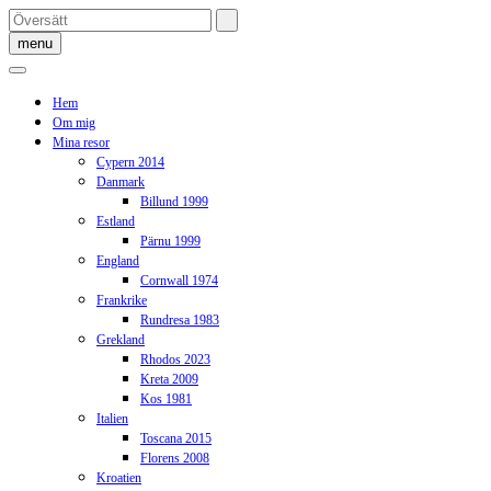
Skip
to
menu
content
Hem
Om mig
Mina resor
Cypern 2014
Danmark
Billund 1999
Estland
Pärnu 1999
England
Cornwall 1974
Frankrike
Rundresa 1983
Grekland
Rhodos 2023
Kreta 2009
Kos 1981
Italien
Toscana 2015
Florens 2008
Kroatien