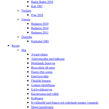
Baden Baden 2016
Kiel 1997
Tjeckien
Prag 2018
Ungern
Budapest 2019
Budapest 2014
Budapest 2011
Österrike
Kitzbuhel 1981
Recept
Mat
Ajvarkyckling
Auberginrullar med halloumi
Björklunds fiskgryta
Broccolisås till pasta
Dagen efter-soppa
Enkel korvlåda
Fläskfilé Impario
Godaste färsbiffarna
Gul kycklinggryta
Kasslerpasta med vitlök
Kräftpasta
Kycklingfilé med fetaost och soltorkade tomater i tomatsås
Mager kasslerpasta