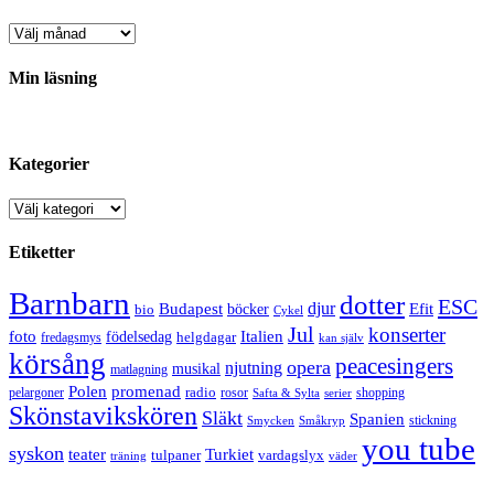
Arkiv
Min läsning
Kategorier
Kategorier
Etiketter
Barnbarn
dotter
ESC
djur
Efit
Budapest
bio
böcker
Cykel
Jul
konserter
Italien
foto
födelsedag
helgdagar
fredagsmys
kan själv
körsång
peacesingers
opera
njutning
musikal
matlagning
Polen
promenad
radio
pelargoner
rosor
shopping
Safta & Sylta
serier
Skönstavikskören
Släkt
Spanien
stickning
Smycken
Småkryp
you tube
syskon
Turkiet
teater
tulpaner
vardagslyx
träning
väder