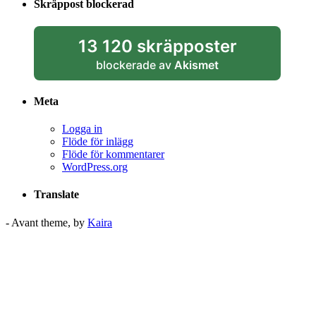
Skräppost blockerad
13 120 skräpposter
blockerade av
Akismet
Meta
Logga in
Flöde för inlägg
Flöde för kommentarer
WordPress.org
Translate
- Avant theme, by
Kaira