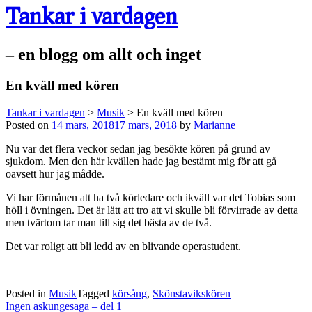
Tankar i vardagen
– en blogg om allt och inget
En kväll med kören
Tankar i vardagen
>
Musik
>
En kväll med kören
Posted on
14 mars, 2018
17 mars, 2018
by
Marianne
Nu var det flera veckor sedan jag besökte kören på grund av
sjukdom. Men den här kvällen hade jag bestämt mig för att gå
oavsett hur jag mådde.
Vi har förmånen att ha två körledare och ikväll var det Tobias som
höll i övningen. Det är lätt att tro att vi skulle bli förvirrade av detta
men tvärtom tar man till sig det bästa av de två.
Det var roligt att bli ledd av en blivande operastudent.
Posted in
Musik
Tagged
körsång
,
Skönstavikskören
Post
Ingen askungesaga – del 1