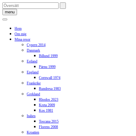
Skip
to
menu
content
Hem
Om mig
Mina resor
Cypern 2014
Danmark
Billund 1999
Estland
Pärnu 1999
England
Cornwall 1974
Frankrike
Rundresa 1983
Grekland
Rhodos 2023
Kreta 2009
Kos 1981
Italien
Toscana 2015
Florens 2008
Kroatien