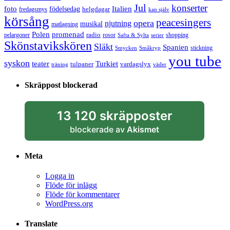
Jul
konserter
Italien
foto
födelsedag
helgdagar
fredagsmys
kan själv
körsång
peacesingers
opera
njutning
musikal
matlagning
Polen
promenad
radio
pelargoner
rosor
shopping
Safta & Sylta
serier
Skönstavikskören
Släkt
Spanien
stickning
Smycken
Småkryp
you tube
syskon
Turkiet
teater
tulpaner
vardagslyx
träning
väder
Skräppost blockerad
13 120 skräpposter
blockerade av
Akismet
Meta
Logga in
Flöde för inlägg
Flöde för kommentarer
WordPress.org
Translate