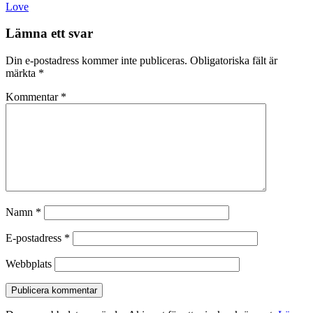
navigation
Love
Lämna ett svar
Din e-postadress kommer inte publiceras.
Obligatoriska fält är
märkta
*
Kommentar
*
Namn
*
E-postadress
*
Webbplats