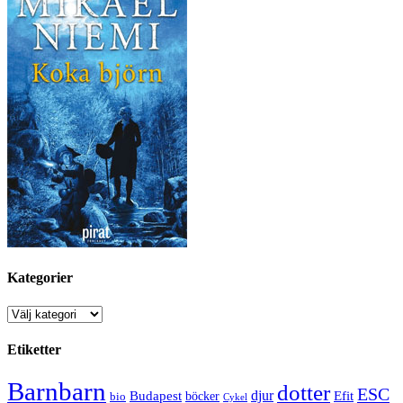
Kategorier
Kategorier
Etiketter
Barnbarn
dotter
ESC
djur
Efit
Budapest
bio
böcker
Cykel