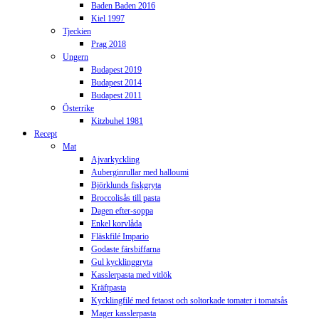
Baden Baden 2016
Kiel 1997
Tjeckien
Prag 2018
Ungern
Budapest 2019
Budapest 2014
Budapest 2011
Österrike
Kitzbuhel 1981
Recept
Mat
Ajvarkyckling
Auberginrullar med halloumi
Björklunds fiskgryta
Broccolisås till pasta
Dagen efter-soppa
Enkel korvlåda
Fläskfilé Impario
Godaste färsbiffarna
Gul kycklinggryta
Kasslerpasta med vitlök
Kräftpasta
Kycklingfilé med fetaost och soltorkade tomater i tomatsås
Mager kasslerpasta