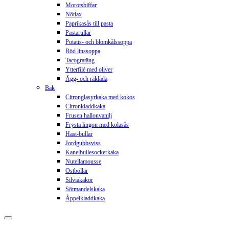
Morotsbiffar
Nötlax
Paprikasås till pasta
Pastarullar
Potatis- och blomkålssoppa
Röd linssoppa
Tacogratäng
Ytterfilé med oliver
Ägg- och räklåda
Bak
Citronglasyrkaka med kokos
Citronkladdkaka
Frusen hallonvanilj
Frysta lingon med kolasås
Hast-bullar
Jordgubbsviss
Kanelbullesockerkaka
Nutellamousse
Ostbollar
Silviakakor
Sötmandelskaka
Åppelkladdkaka