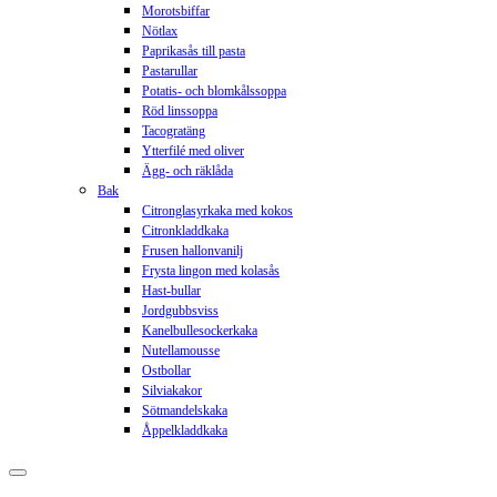
Morotsbiffar
Nötlax
Paprikasås till pasta
Pastarullar
Potatis- och blomkålssoppa
Röd linssoppa
Tacogratäng
Ytterfilé med oliver
Ägg- och räklåda
Bak
Citronglasyrkaka med kokos
Citronkladdkaka
Frusen hallonvanilj
Frysta lingon med kolasås
Hast-bullar
Jordgubbsviss
Kanelbullesockerkaka
Nutellamousse
Ostbollar
Silviakakor
Sötmandelskaka
Åppelkladdkaka