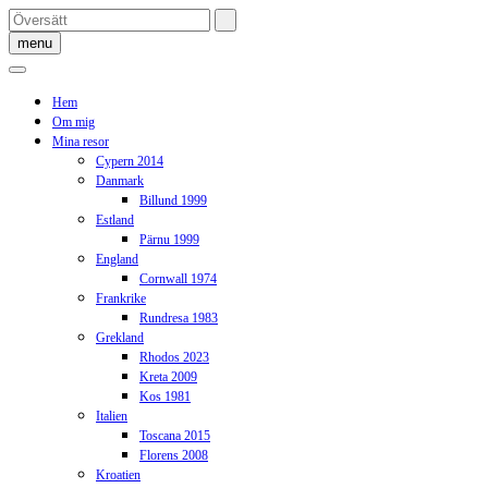
Skip
to
menu
content
Hem
Om mig
Mina resor
Cypern 2014
Danmark
Billund 1999
Estland
Pärnu 1999
England
Cornwall 1974
Frankrike
Rundresa 1983
Grekland
Rhodos 2023
Kreta 2009
Kos 1981
Italien
Toscana 2015
Florens 2008
Kroatien