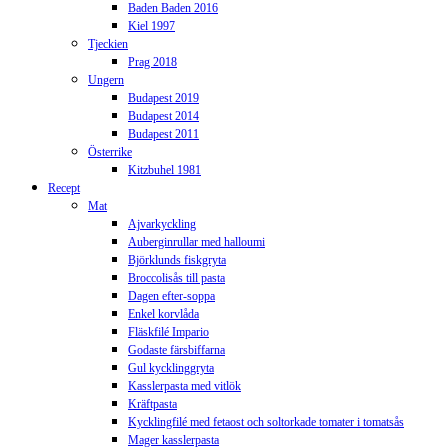
Baden Baden 2016
Kiel 1997
Tjeckien
Prag 2018
Ungern
Budapest 2019
Budapest 2014
Budapest 2011
Österrike
Kitzbuhel 1981
Recept
Mat
Ajvarkyckling
Auberginrullar med halloumi
Björklunds fiskgryta
Broccolisås till pasta
Dagen efter-soppa
Enkel korvlåda
Fläskfilé Impario
Godaste färsbiffarna
Gul kycklinggryta
Kasslerpasta med vitlök
Kräftpasta
Kycklingfilé med fetaost och soltorkade tomater i tomatsås
Mager kasslerpasta