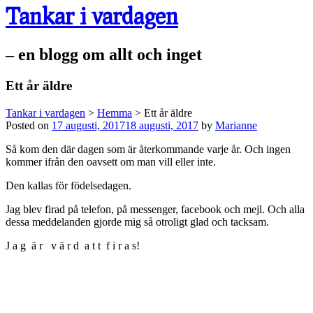
Tankar i vardagen
– en blogg om allt och inget
Ett år äldre
Tankar i vardagen
>
Hemma
>
Ett år äldre
Posted on
17 augusti, 2017
18 augusti, 2017
by
Marianne
Så kom den där dagen som är återkommande varje år. Och ingen
kommer ifrån den oavsett om man vill eller inte.
Den kallas för födelsedagen.
Jag blev firad på telefon, på messenger, facebook och mejl. Och alla
dessa meddelanden gjorde mig så otroligt glad och tacksam.
J a g ä r v ä r d a t t f i r a s!