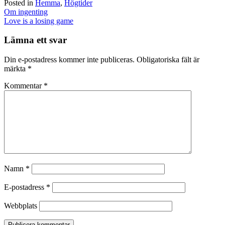
Posted in
Hemma
,
Högtider
Post
Om ingenting
navigation
Love is a losing game
Lämna ett svar
Din e-postadress kommer inte publiceras.
Obligatoriska fält är
märkta
*
Kommentar
*
Namn
*
E-postadress
*
Webbplats