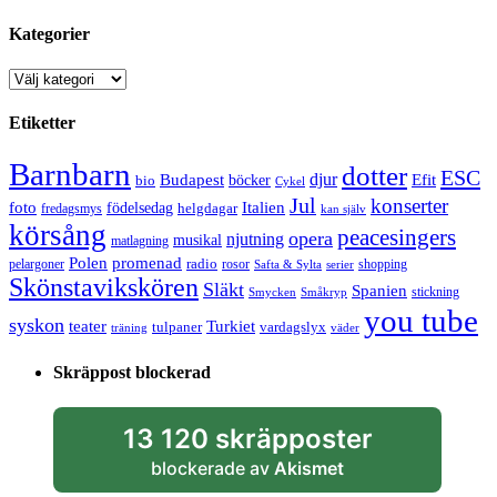
Kategorier
Kategorier
Etiketter
Barnbarn
dotter
ESC
djur
Efit
Budapest
bio
böcker
Cykel
Jul
konserter
Italien
foto
födelsedag
helgdagar
fredagsmys
kan själv
körsång
peacesingers
opera
njutning
musikal
matlagning
Polen
promenad
radio
pelargoner
rosor
shopping
Safta & Sylta
serier
Skönstavikskören
Släkt
Spanien
stickning
Smycken
Småkryp
you tube
syskon
Turkiet
teater
tulpaner
vardagslyx
träning
väder
Skräppost blockerad
13 120 skräpposter
blockerade av
Akismet