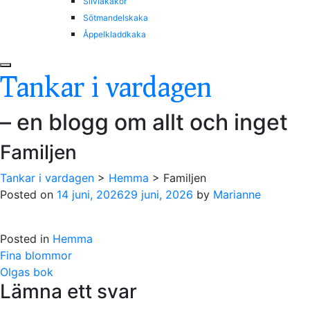
Silviakakor
Sötmandelskaka
Åppelkladdkaka
Tankar i vardagen
– en blogg om allt och inget
Familjen
Tankar i vardagen
>
Hemma
>
Familjen
Posted on
14 juni, 2026
29 juni, 2026
by
Marianne
Posted in
Hemma
Post
Fina blommor
navigation
Olgas bok
Lämna ett svar