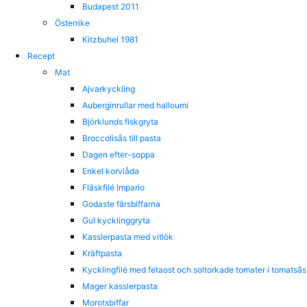
Budapest 2011
Österrike
Kitzbuhel 1981
Recept
Mat
Ajvarkyckling
Auberginrullar med halloumi
Björklunds fiskgryta
Broccolisås till pasta
Dagen efter-soppa
Enkel korvlåda
Fläskfilé Impario
Godaste färsbiffarna
Gul kycklinggryta
Kasslerpasta med vitlök
Kräftpasta
Kycklingfilé med fetaost och soltorkade tomater i tomatsås
Mager kasslerpasta
Morotsbiffar