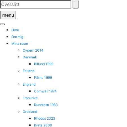
Skip
to
menu
content
Hem
Om mig
Mina resor
Cypern 2014
Danmark
Billund 1999
Estland
Pärnu 1999
England
Cornwall 1974
Frankrike
Rundresa 1983
Grekland
Rhodos 2023
Kreta 2009