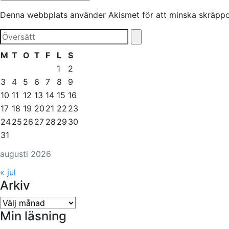
Denna webbplats använder Akismet för att minska skräpp
M
T
O
T
F
L
S
1
2
3
4
5
6
7
8
9
10
11
12
13
14
15
16
17
18
19
20
21
22
23
24
25
26
27
28
29
30
31
augusti 2026
« jul
Arkiv
Arkiv
Min läsning