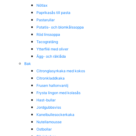
Nötlax
Paprikasås till pasta
Pastarullar
Potatis- och blomkålssoppa
Röd linssoppa
Tacogratäng
Ytterfilé med oliver
Ägg- och räklåda
Bak
Citronglasyrkaka med kokos
Citronkladdkaka
Frusen hallonvanilj
Frysta lingon med kolasås
Hast-bullar
Jordgubbsviss
Kanelbullesockerkaka
Nutellamousse
Ostbollar