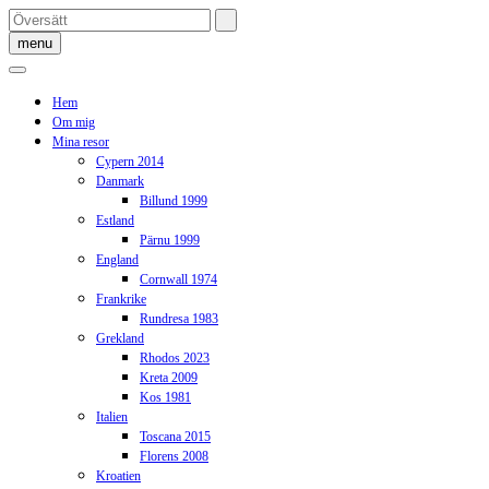
Skip
to
menu
content
Hem
Om mig
Mina resor
Cypern 2014
Danmark
Billund 1999
Estland
Pärnu 1999
England
Cornwall 1974
Frankrike
Rundresa 1983
Grekland
Rhodos 2023
Kreta 2009
Kos 1981
Italien
Toscana 2015
Florens 2008
Kroatien