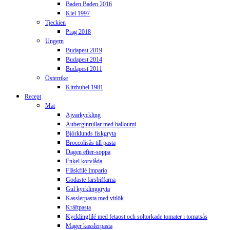
Baden Baden 2016
Kiel 1997
Tjeckien
Prag 2018
Ungern
Budapest 2019
Budapest 2014
Budapest 2011
Österrike
Kitzbuhel 1981
Recept
Mat
Ajvarkyckling
Auberginrullar med halloumi
Björklunds fiskgryta
Broccolisås till pasta
Dagen efter-soppa
Enkel korvlåda
Fläskfilé Impario
Godaste färsbiffarna
Gul kycklinggryta
Kasslerpasta med vitlök
Kräftpasta
Kycklingfilé med fetaost och soltorkade tomater i tomatsås
Mager kasslerpasta