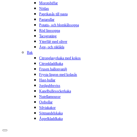
Morotsbiffar
Nötlax
Paprikasås till pasta
Pastarullar
Potatis- och blomkålssoppa
Röd linssoppa
Tacogratäng
Ytterfilé med oliver
Ägg- och räklåda
Bak
Citronglasyrkaka med kokos
Citronkladdkaka
Frusen hallonvanilj
Frysta lingon med kolasås
Hast-bullar
Jordgubbsviss
Kanelbullesockerkaka
Nutellamousse
Ostbollar
Silviakakor
Sötmandelskaka
Åppelkladdkaka