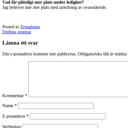
Vad får plötsligt mer plats under ledighet?
Jag behöver inte mer plats med anledning av ovanstående.
Posted in
Temadagar
Post
Driftiga grannar
navigation
Lämna ett svar
Din e-postadress kommer inte publiceras.
Obligatoriska fält är märkta
Kommentar
*
Namn
*
E-postadress
*
Webbplats