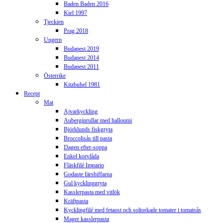
Baden Baden 2016
Kiel 1997
Tjeckien
Prag 2018
Ungern
Budapest 2019
Budapest 2014
Budapest 2011
Österrike
Kitzbuhel 1981
Recept
Mat
Ajvarkyckling
Auberginrullar med halloumi
Björklunds fiskgryta
Broccolisås till pasta
Dagen efter-soppa
Enkel korvlåda
Fläskfilé Impario
Godaste färsbiffarna
Gul kycklinggryta
Kasslerpasta med vitlök
Kräftpasta
Kycklingfilé med fetaost och soltorkade tomater i tomatsås
Mager kasslerpasta