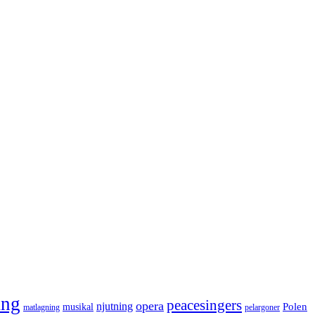
ång
peacesingers
opera
njutning
Polen
musikal
matlagning
pelargoner