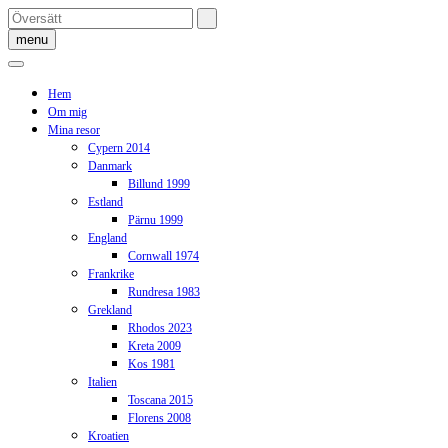
Skip
to
menu
content
Hem
Om mig
Mina resor
Cypern 2014
Danmark
Billund 1999
Estland
Pärnu 1999
England
Cornwall 1974
Frankrike
Rundresa 1983
Grekland
Rhodos 2023
Kreta 2009
Kos 1981
Italien
Toscana 2015
Florens 2008
Kroatien