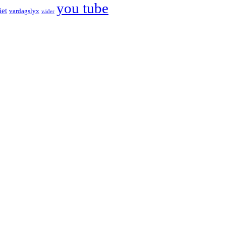
you tube
iet
vardagslyx
väder