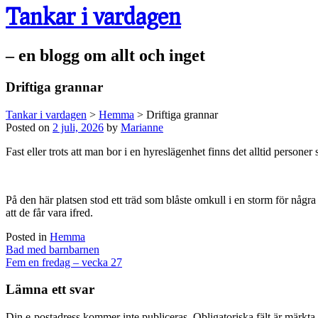
Tankar i vardagen
– en blogg om allt och inget
Driftiga grannar
Tankar i vardagen
>
Hemma
>
Driftiga grannar
Posted on
2 juli, 2026
by
Marianne
Fast eller trots att man bor i en hyreslägenhet finns det alltid personer
På den här platsen stod ett träd som blåste omkull i en storm för någr
att de får vara ifred.
Posted in
Hemma
Post
Bad med barnbarnen
navigation
Fem en fredag – vecka 27
Lämna ett svar
Din e-postadress kommer inte publiceras.
Obligatoriska fält är märkta