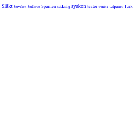
n
Släkt
syskon
Turk
Spanien
teater
tulpaner
stickning
Smycken
Småkryp
träning