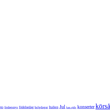
körs
Jul
konserter
Italien
oto
födelsedag
helgdagar
fredagsmys
kan själv