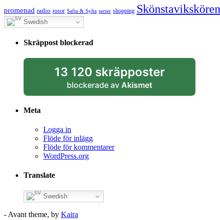
Skönstaviksköre
promenad
radio
rosor
shopping
Safta & Sylta
serier
Swedish
Skräppost blockerad
13 120 skräpposter
blockerade av
Akismet
Meta
Logga in
Flöde för inlägg
Flöde för kommentarer
WordPress.org
Translate
Swedish
- Avant theme, by
Kaira