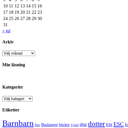
10
11
12
13
14
15
16
17
18
19
20
21
22
23
24
25
26
27
28
29
30
31
« jul
Arkiv
Arkiv
Min läsning
Kategorier
Kategorier
Etiketter
Barnbarn
dotter
ESC
djur
Efit
Budapest
f
bio
böcker
Cykel