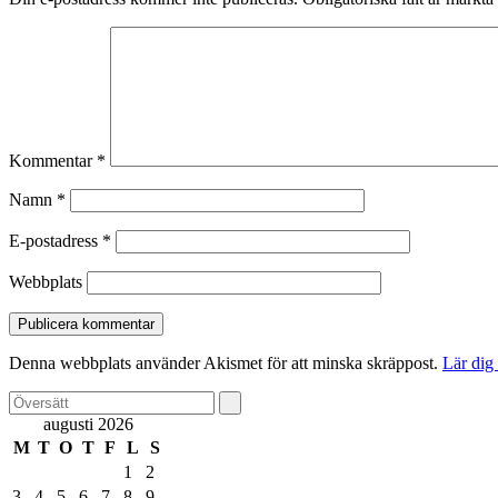
Kommentar
*
Namn
*
E-postadress
*
Webbplats
Denna webbplats använder Akismet för att minska skräppost.
Lär dig
augusti 2026
M
T
O
T
F
L
S
1
2
3
4
5
6
7
8
9