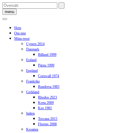
Skip
to
menu
content
Hem
Om mig
Mina resor
Cypern 2014
Danmark
Billund 1999
Estland
Pärnu 1999
England
Cornwall 1974
Frankrike
Rundresa 1983
Grekland
Rhodos 2023
Kreta 2009
Kos 1981
Italien
Toscana 2015
Florens 2008
Kroatien