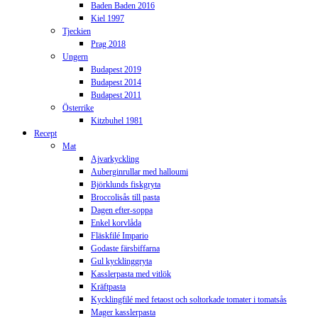
Baden Baden 2016
Kiel 1997
Tjeckien
Prag 2018
Ungern
Budapest 2019
Budapest 2014
Budapest 2011
Österrike
Kitzbuhel 1981
Recept
Mat
Ajvarkyckling
Auberginrullar med halloumi
Björklunds fiskgryta
Broccolisås till pasta
Dagen efter-soppa
Enkel korvlåda
Fläskfilé Impario
Godaste färsbiffarna
Gul kycklinggryta
Kasslerpasta med vitlök
Kräftpasta
Kycklingfilé med fetaost och soltorkade tomater i tomatsås
Mager kasslerpasta