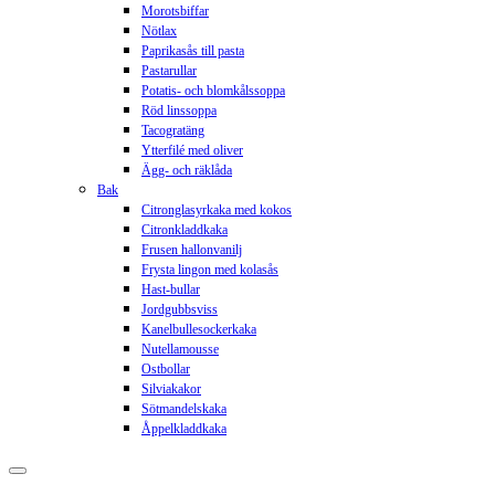
Morotsbiffar
Nötlax
Paprikasås till pasta
Pastarullar
Potatis- och blomkålssoppa
Röd linssoppa
Tacogratäng
Ytterfilé med oliver
Ägg- och räklåda
Bak
Citronglasyrkaka med kokos
Citronkladdkaka
Frusen hallonvanilj
Frysta lingon med kolasås
Hast-bullar
Jordgubbsviss
Kanelbullesockerkaka
Nutellamousse
Ostbollar
Silviakakor
Sötmandelskaka
Åppelkladdkaka