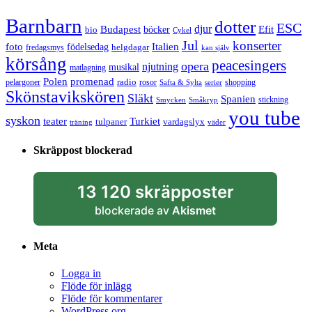
Barnbarn
dotter
ESC
djur
Efit
Budapest
bio
böcker
Cykel
Jul
konserter
Italien
foto
födelsedag
helgdagar
fredagsmys
kan själv
körsång
peacesingers
opera
njutning
musikal
matlagning
Polen
promenad
radio
pelargoner
rosor
shopping
Safta & Sylta
serier
Skönstavikskören
Släkt
Spanien
stickning
Smycken
Småkryp
you tube
syskon
Turkiet
teater
tulpaner
vardagslyx
träning
väder
Skräppost blockerad
13 120 skräpposter
blockerade av
Akismet
Meta
Logga in
Flöde för inlägg
Flöde för kommentarer
WordPress.org