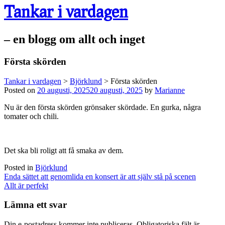
Tankar i vardagen
– en blogg om allt och inget
Första skörden
Tankar i vardagen
>
Björklund
>
Första skörden
Posted on
20 augusti, 2025
20 augusti, 2025
by
Marianne
Nu är den första skörden grönsaker skördade. En gurka, några
tomater och chili.
Det ska bli roligt att få smaka av dem.
Posted in
Björklund
Post
Enda sättet att genomlida en konsert är att själv stå på scenen
navigation
Allt är perfekt
Lämna ett svar
Din e-postadress kommer inte publiceras.
Obligatoriska fält är