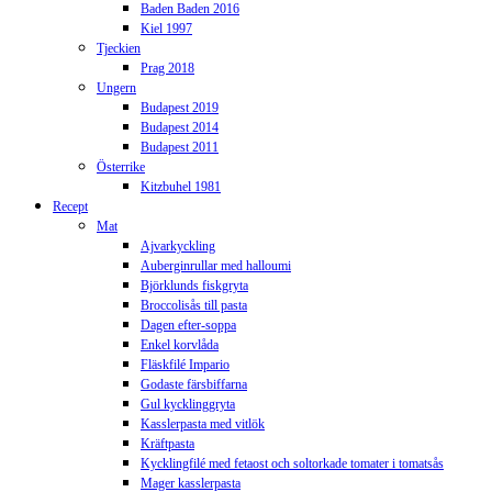
Baden Baden 2016
Kiel 1997
Tjeckien
Prag 2018
Ungern
Budapest 2019
Budapest 2014
Budapest 2011
Österrike
Kitzbuhel 1981
Recept
Mat
Ajvarkyckling
Auberginrullar med halloumi
Björklunds fiskgryta
Broccolisås till pasta
Dagen efter-soppa
Enkel korvlåda
Fläskfilé Impario
Godaste färsbiffarna
Gul kycklinggryta
Kasslerpasta med vitlök
Kräftpasta
Kycklingfilé med fetaost och soltorkade tomater i tomatsås
Mager kasslerpasta