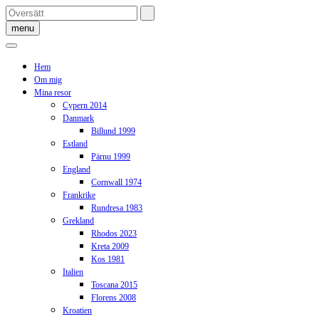
Skip
to
menu
content
Hem
Om mig
Mina resor
Cypern 2014
Danmark
Billund 1999
Estland
Pärnu 1999
England
Cornwall 1974
Frankrike
Rundresa 1983
Grekland
Rhodos 2023
Kreta 2009
Kos 1981
Italien
Toscana 2015
Florens 2008
Kroatien