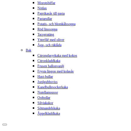
Morotsbiffar
Nötlax
Paprikasås till pasta
Pastarullar
Potatis- och blomkålssoppa
Röd linssoppa
Tacogratäng
Ytterfilé med oliver
Ägg- och räklåda
Bak
Citronglasyrkaka med kokos
Citronkladdkaka
Frusen hallonvanilj
Frysta lingon med kolasås
Hast-bullar
Jordgubbsviss
Kanelbullesockerkaka
Nutellamousse
Ostbollar
Silviakakor
Sötmandelskaka
Åppelkladdkaka