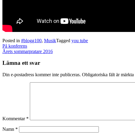
Posted in
#blogg100
,
Musik
Tagged
you tube
Post
På konferens
navigation
Årets sommarpratare 2016
Lämna ett svar
Din e-postadress kommer inte publiceras.
Obligatoriska fält är märkta
Kommentar
*
Namn
*