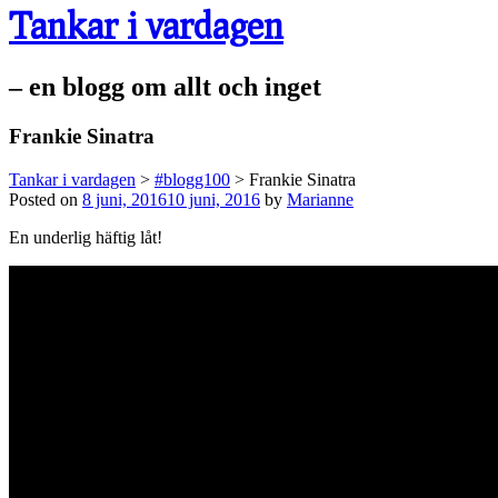
Tankar i vardagen
– en blogg om allt och inget
Frankie Sinatra
Tankar i vardagen
>
#blogg100
>
Frankie Sinatra
Posted on
8 juni, 2016
10 juni, 2016
by
Marianne
En underlig häftig låt!