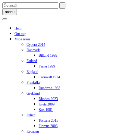
Skip
to
menu
content
Hem
Om mig
Mina resor
Cypern 2014
Danmark
Billund 1999
Estland
Pärnu 1999
England
Cornwall 1974
Frankrike
Rundresa 1983
Grekland
Rhodos 2023
Kreta 2009
Kos 1981
Italien
Toscana 2015
Florens 2008
Kroatien