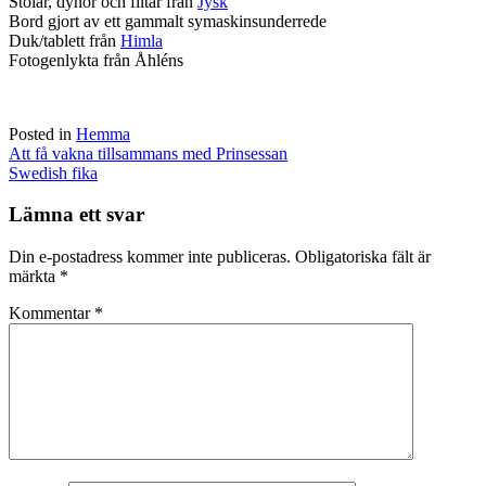
Stolar, dynor och filtar från
Jysk
Bord gjort av ett gammalt symaskinsunderrede
Duk/tablett från
Himla
Fotogenlykta från Åhléns
Posted in
Hemma
Post
Att få vakna tillsammans med Prinsessan
navigation
Swedish fika
Lämna ett svar
Din e-postadress kommer inte publiceras.
Obligatoriska fält är
märkta
*
Kommentar
*