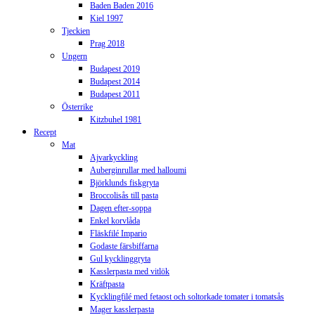
Baden Baden 2016
Kiel 1997
Tjeckien
Prag 2018
Ungern
Budapest 2019
Budapest 2014
Budapest 2011
Österrike
Kitzbuhel 1981
Recept
Mat
Ajvarkyckling
Auberginrullar med halloumi
Björklunds fiskgryta
Broccolisås till pasta
Dagen efter-soppa
Enkel korvlåda
Fläskfilé Impario
Godaste färsbiffarna
Gul kycklinggryta
Kasslerpasta med vitlök
Kräftpasta
Kycklingfilé med fetaost och soltorkade tomater i tomatsås
Mager kasslerpasta