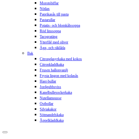
Morotsbiffar
Nötlax
Paprikasås till pasta
Pastarullar
Potatis- och blomkålssoppa
Röd linssoppa
Tacogratäng
Ytterfilé med oliver
Ägg- och räklåda
Bak
Citronglasyrkaka med kokos
Citronkladdkaka
Frusen hallonvanilj
Frysta lingon med kolasås
Hast-bullar
Jordgubbsviss
Kanelbullesockerkaka
Nutellamousse
Ostbollar
Silviakakor
Sötmandelskaka
Åppelkladdkaka