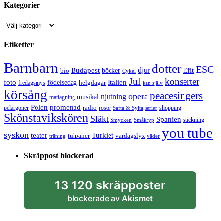
Kategorier
Kategorier
Etiketter
Barnbarn
dotter
ESC
djur
Efit
Budapest
bio
böcker
Cykel
Jul
konserter
Italien
foto
födelsedag
helgdagar
fredagsmys
kan själv
körsång
peacesingers
opera
njutning
musikal
matlagning
Polen
promenad
radio
pelargoner
rosor
shopping
Safta & Sylta
serier
Skönstavikskören
Släkt
Spanien
stickning
Smycken
Småkryp
you tube
syskon
Turkiet
teater
tulpaner
vardagslyx
träning
väder
Skräppost blockerad
13 120 skräpposter
blockerade av
Akismet