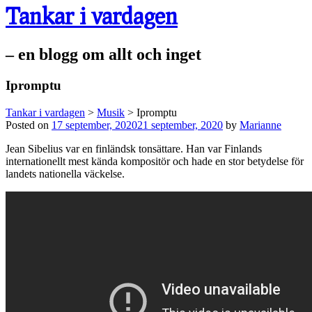
Tankar i vardagen
– en blogg om allt och inget
Ipromptu
Tankar i vardagen
>
Musik
>
Ipromptu
Posted on
17 september, 2020
21 september, 2020
by
Marianne
Jean Sibelius var en finländsk tonsättare. Han var Finlands
internationellt mest kända kompositör och hade en stor betydelse för
landets nationella väckelse.