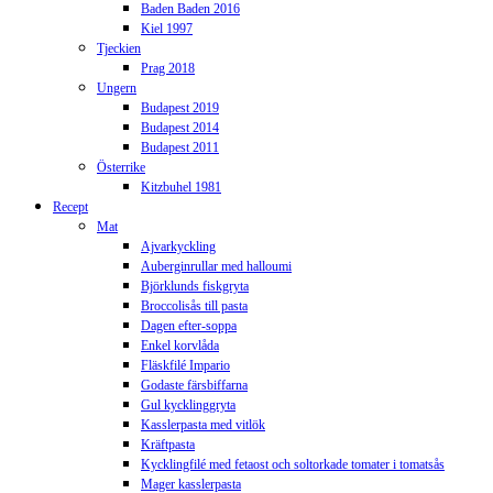
Baden Baden 2016
Kiel 1997
Tjeckien
Prag 2018
Ungern
Budapest 2019
Budapest 2014
Budapest 2011
Österrike
Kitzbuhel 1981
Recept
Mat
Ajvarkyckling
Auberginrullar med halloumi
Björklunds fiskgryta
Broccolisås till pasta
Dagen efter-soppa
Enkel korvlåda
Fläskfilé Impario
Godaste färsbiffarna
Gul kycklinggryta
Kasslerpasta med vitlök
Kräftpasta
Kycklingfilé med fetaost och soltorkade tomater i tomatsås
Mager kasslerpasta