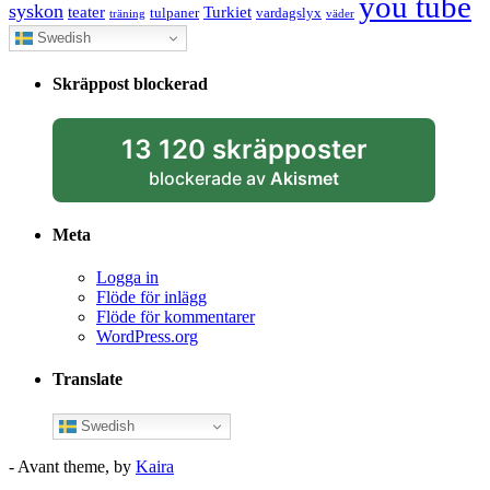
you tube
syskon
Turkiet
teater
tulpaner
vardagslyx
träning
väder
Swedish
Skräppost blockerad
13 120 skräpposter
blockerade av
Akismet
Meta
Logga in
Flöde för inlägg
Flöde för kommentarer
WordPress.org
Translate
Swedish
- Avant theme, by
Kaira