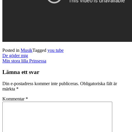
Posted in
Musik
Tagged
you tube
Post
De göder mig
navigation
Min stora lilla Prinsessa
Lämna ett svar
Din e-postadress kommer inte publiceras.
Obligatoriska fält är
märkta
*
Kommentar
*