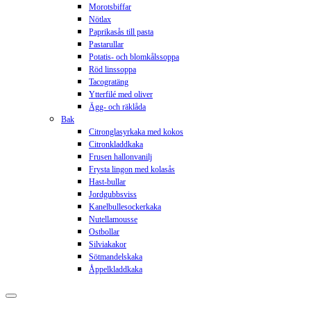
Morotsbiffar
Nötlax
Paprikasås till pasta
Pastarullar
Potatis- och blomkålssoppa
Röd linssoppa
Tacogratäng
Ytterfilé med oliver
Ägg- och räklåda
Bak
Citronglasyrkaka med kokos
Citronkladdkaka
Frusen hallonvanilj
Frysta lingon med kolasås
Hast-bullar
Jordgubbsviss
Kanelbullesockerkaka
Nutellamousse
Ostbollar
Silviakakor
Sötmandelskaka
Åppelkladdkaka