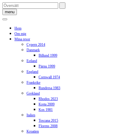
Skip
to
menu
content
Hem
Om mig
Mina resor
Cypern 2014
Danmark
Billund 1999
Estland
Pärnu 1999
England
Cornwall 1974
Frankrike
Rundresa 1983
Grekland
Rhodos 2023
Kreta 2009
Kos 1981
Italien
Toscana 2015
Florens 2008
Kroatien