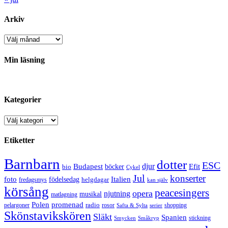
Arkiv
Arkiv
Min läsning
Kategorier
Kategorier
Etiketter
Barnbarn
dotter
ESC
djur
Efit
Budapest
bio
böcker
Cykel
Jul
konserter
Italien
foto
födelsedag
helgdagar
fredagsmys
kan själv
körsång
peacesingers
opera
njutning
musikal
matlagning
Polen
promenad
radio
pelargoner
rosor
shopping
Safta & Sylta
serier
Skönstavikskören
Släkt
Spanien
stickning
Smycken
Småkryp