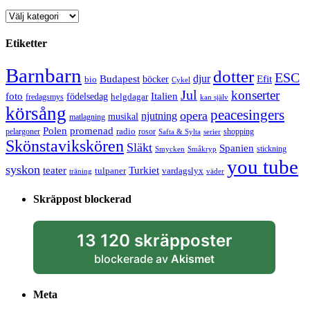
Kategorier
Etiketter
Barnbarn
dotter
ESC
djur
Efit
Budapest
bio
böcker
Cykel
Jul
konserter
Italien
foto
födelsedag
helgdagar
fredagsmys
kan själv
körsång
peacesingers
opera
njutning
musikal
matlagning
Polen
promenad
radio
pelargoner
rosor
shopping
Safta & Sylta
serier
Skönstavikskören
Släkt
Spanien
stickning
Smycken
Småkryp
you tube
syskon
Turkiet
teater
tulpaner
vardagslyx
träning
väder
Skräppost blockerad
13 120 skräpposter
blockerade av
Akismet
Meta