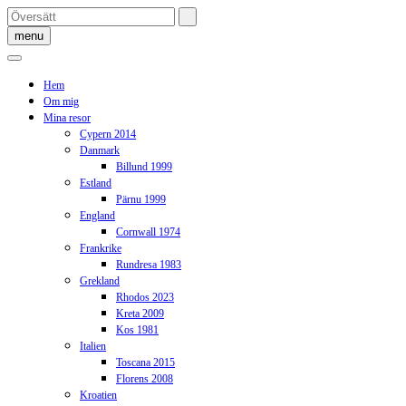
Skip
to
menu
content
Hem
Om mig
Mina resor
Cypern 2014
Danmark
Billund 1999
Estland
Pärnu 1999
England
Cornwall 1974
Frankrike
Rundresa 1983
Grekland
Rhodos 2023
Kreta 2009
Kos 1981
Italien
Toscana 2015
Florens 2008
Kroatien