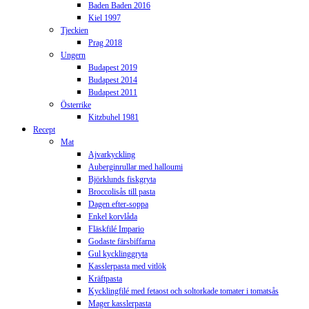
Baden Baden 2016
Kiel 1997
Tjeckien
Prag 2018
Ungern
Budapest 2019
Budapest 2014
Budapest 2011
Österrike
Kitzbuhel 1981
Recept
Mat
Ajvarkyckling
Auberginrullar med halloumi
Björklunds fiskgryta
Broccolisås till pasta
Dagen efter-soppa
Enkel korvlåda
Fläskfilé Impario
Godaste färsbiffarna
Gul kycklinggryta
Kasslerpasta med vitlök
Kräftpasta
Kycklingfilé med fetaost och soltorkade tomater i tomatsås
Mager kasslerpasta