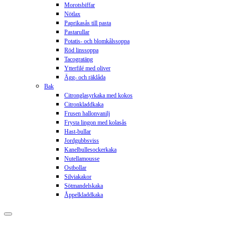
Morotsbiffar
Nötlax
Paprikasås till pasta
Pastarullar
Potatis- och blomkålssoppa
Röd linssoppa
Tacogratäng
Ytterfilé med oliver
Ägg- och räklåda
Bak
Citronglasyrkaka med kokos
Citronkladdkaka
Frusen hallonvanilj
Frysta lingon med kolasås
Hast-bullar
Jordgubbsviss
Kanelbullesockerkaka
Nutellamousse
Ostbollar
Silviakakor
Sötmandelskaka
Åppelkladdkaka