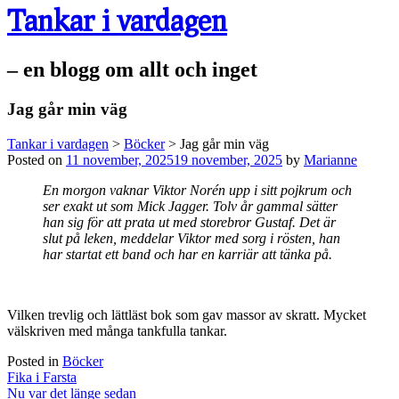
Tankar i vardagen
– en blogg om allt och inget
Jag går min väg
Tankar i vardagen
>
Böcker
>
Jag går min väg
Posted on
11 november, 2025
19 november, 2025
by
Marianne
En morgon vaknar Viktor Norén upp i sitt pojkrum och
ser exakt ut som Mick Jagger. Tolv år gammal sätter
han sig för att prata ut med storebror Gustaf. Det är
slut på leken, meddelar Viktor med sorg i rösten, han
har startat ett band och har en karriär att tänka på.
Vilken trevlig och lättläst bok som gav massor av skratt. Mycket
välskriven med många tankfulla tankar.
Posted in
Böcker
Post
Fika i Farsta
navigation
Nu var det länge sedan