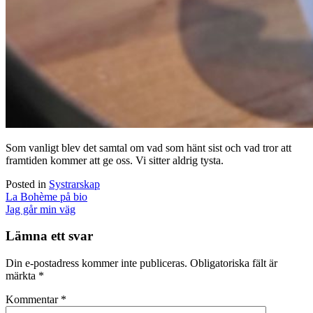
Som vanligt blev det samtal om vad som hänt sist och vad tror att
framtiden kommer att ge oss. Vi sitter aldrig tysta.
Posted in
Systrarskap
Post
La Bohème på bio
navigation
Jag går min väg
Lämna ett svar
Din e-postadress kommer inte publiceras.
Obligatoriska fält är
märkta
*
Kommentar
*