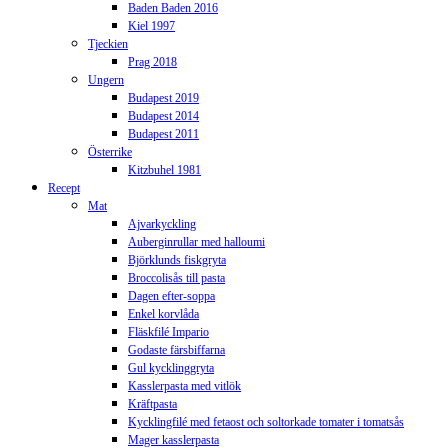
Baden Baden 2016
Kiel 1997
Tjeckien
Prag 2018
Ungern
Budapest 2019
Budapest 2014
Budapest 2011
Österrike
Kitzbuhel 1981
Recept
Mat
Ajvarkyckling
Auberginrullar med halloumi
Björklunds fiskgryta
Broccolisås till pasta
Dagen efter-soppa
Enkel korvlåda
Fläskfilé Impario
Godaste färsbiffarna
Gul kycklinggryta
Kasslerpasta med vitlök
Kräftpasta
Kycklingfilé med fetaost och soltorkade tomater i tomatsås
Mager kasslerpasta