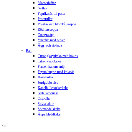
Morotsbiffar
Nötlax
Paprikasås till pasta
Pastarullar
Potatis- och blomkålssoppa
Röd linssoppa
Tacogratäng
Ytterfilé med oliver
Ägg- och räklåda
Bak
Citronglasyrkaka med kokos
Citronkladdkaka
Frusen hallonvanilj
Frysta lingon med kolasås
Hast-bullar
Jordgubbsviss
Kanelbullesockerkaka
Nutellamousse
Ostbollar
Silviakakor
Sötmandelskaka
Åppelkladdkaka