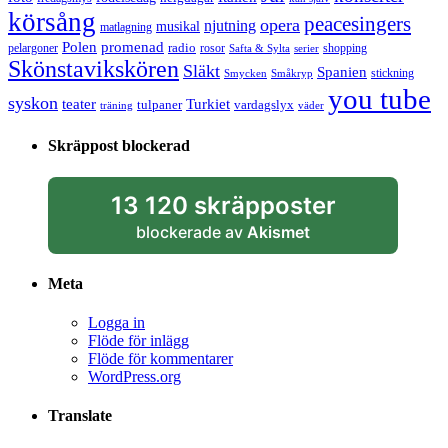
körsång
peacesingers
opera
njutning
musikal
matlagning
Polen
promenad
radio
pelargoner
rosor
shopping
Safta & Sylta
serier
Skönstavikskören
Släkt
Spanien
stickning
Smycken
Småkryp
you tube
syskon
Turkiet
teater
tulpaner
vardagslyx
träning
väder
Skräppost blockerad
13 120 skräpposter
blockerade av
Akismet
Meta
Logga in
Flöde för inlägg
Flöde för kommentarer
WordPress.org
Translate