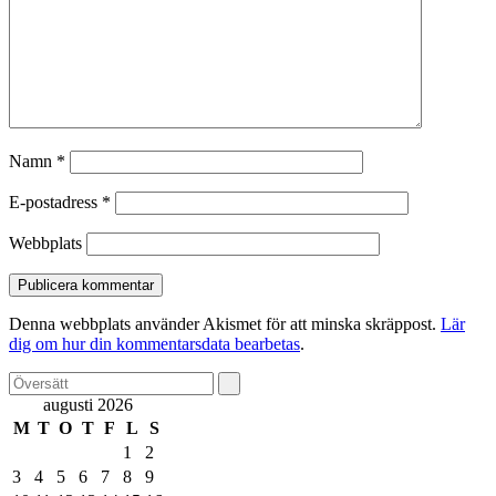
Namn
*
E-postadress
*
Webbplats
Denna webbplats använder Akismet för att minska skräppost.
Lär
dig om hur din kommentarsdata bearbetas
.
augusti 2026
M
T
O
T
F
L
S
1
2
3
4
5
6
7
8
9