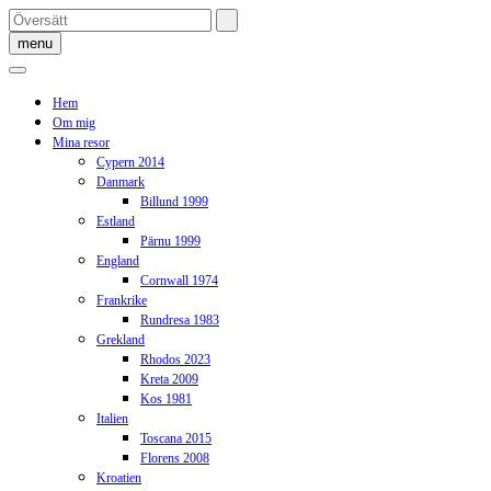
Skip
to
menu
content
Hem
Om mig
Mina resor
Cypern 2014
Danmark
Billund 1999
Estland
Pärnu 1999
England
Cornwall 1974
Frankrike
Rundresa 1983
Grekland
Rhodos 2023
Kreta 2009
Kos 1981
Italien
Toscana 2015
Florens 2008
Kroatien