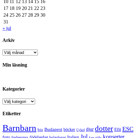
10
11
12
13
14
15
16
17
18
19
20
21
22
23
24
25
26
27
28
29
30
31
« jul
Arkiv
Arkiv
Min läsning
Kategorier
Kategorier
Etiketter
Barnbarn
dotter
ESC
djur
Efit
Budapest
bio
böcker
Cykel
Jul
konserter
Italien
foto
födelsedag
helgdagar
fredagsmys
kan själv