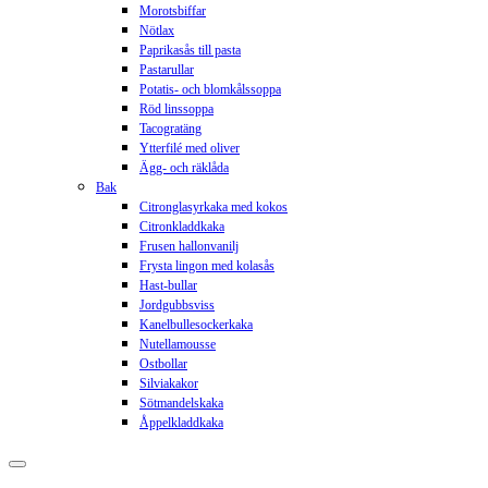
Morotsbiffar
Nötlax
Paprikasås till pasta
Pastarullar
Potatis- och blomkålssoppa
Röd linssoppa
Tacogratäng
Ytterfilé med oliver
Ägg- och räklåda
Bak
Citronglasyrkaka med kokos
Citronkladdkaka
Frusen hallonvanilj
Frysta lingon med kolasås
Hast-bullar
Jordgubbsviss
Kanelbullesockerkaka
Nutellamousse
Ostbollar
Silviakakor
Sötmandelskaka
Åppelkladdkaka