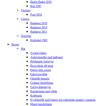
Baden Baden 2016
Kiel 1997
Tjeckien
Prag 2018
Ungern
Budapest 2019
Budapest 2014
Budapest 2011
Österrike
Kitzbuhel 1981
Recept
Mat
Ajvarkyckling
Auberginrullar med halloumi
Björklunds fiskgryta
Broccolisås till pasta
Dagen efter-soppa
Enkel korvlåda
Fläskfilé Impario
Godaste färsbiffarna
Gul kycklinggryta
Kasslerpasta med vitlök
Kräftpasta
Kycklingfilé med fetaost och soltorkade tomater i tomatsås
Mager kasslerpasta