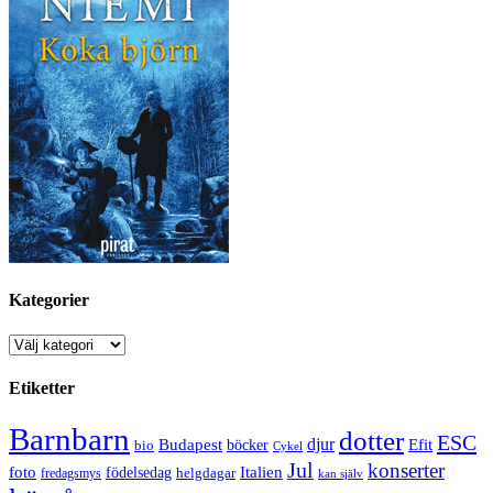
Kategorier
Kategorier
Etiketter
Barnbarn
dotter
ESC
djur
Efit
Budapest
bio
böcker
Cykel
Jul
konserter
Italien
foto
födelsedag
helgdagar
fredagsmys
kan själv