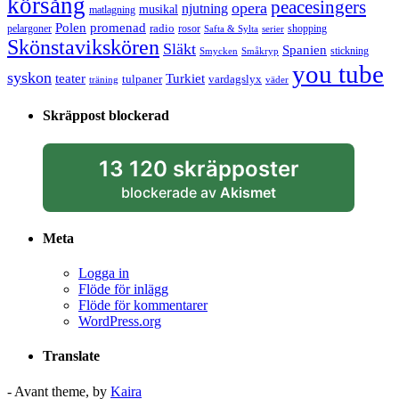
körsång
peacesingers
opera
njutning
musikal
matlagning
Polen
promenad
radio
pelargoner
rosor
shopping
Safta & Sylta
serier
Skönstavikskören
Släkt
Spanien
stickning
Smycken
Småkryp
you tube
syskon
Turkiet
teater
tulpaner
vardagslyx
träning
väder
Skräppost blockerad
13 120 skräpposter
blockerade av
Akismet
Meta
Logga in
Flöde för inlägg
Flöde för kommentarer
WordPress.org
Translate
- Avant theme, by
Kaira