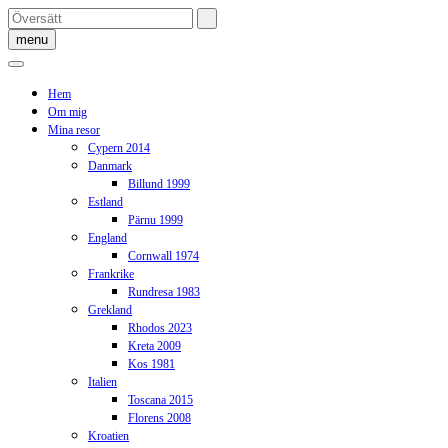
Skip
to
menu
content
Hem
Om mig
Mina resor
Cypern 2014
Danmark
Billund 1999
Estland
Pärnu 1999
England
Cornwall 1974
Frankrike
Rundresa 1983
Grekland
Rhodos 2023
Kreta 2009
Kos 1981
Italien
Toscana 2015
Florens 2008
Kroatien