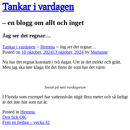
Tankar i vardagen
– en blogg om allt och inget
Jag ser det regnar…
Tankar i vardagen
>
Hemma
>
Jag ser det regnar…
Posted on
10 oktober, 2024
13 oktober, 2024
by
Marianne
Nu har det regnat konstant i två dagar. Ute är det mörkt och grått.
Men jag ska inte klaga för det finns de som har det värre.
Sneak på mitt vardagsrum
I Florida som exempel har vattennivån stigit flera meter och så farligt
är det inte här som tur är.
Posted in
Hemma
Post
Den fick OK
navigation
Fem en fredag – vecka 41