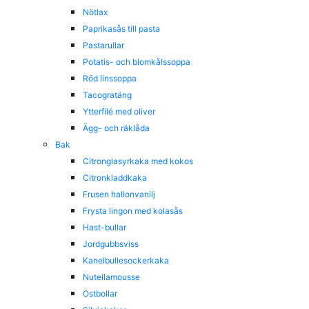
Nötlax
Paprikasås till pasta
Pastarullar
Potatis- och blomkålssoppa
Röd linssoppa
Tacogratäng
Ytterfilé med oliver
Ägg- och räklåda
Bak
Citronglasyrkaka med kokos
Citronkladdkaka
Frusen hallonvanilj
Frysta lingon med kolasås
Hast-bullar
Jordgubbsviss
Kanelbullesockerkaka
Nutellamousse
Ostbollar