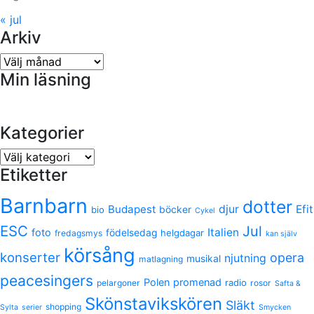
« jul
Arkiv
Arkiv
Min läsning
Kategorier
Kategorier
Etiketter
Barnbarn
dotter
Budapest
djur
Efit
bio
böcker
Cykel
ESC
Jul
Italien
foto
födelsedag
helgdagar
fredagsmys
kan själv
körsång
konserter
opera
njutning
musikal
matlagning
peacesingers
Polen
promenad
radio
pelargoner
rosor
Safta &
Skönstavikskören
Släkt
shopping
Sylta
serier
Smycken