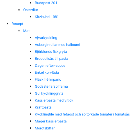
Budapest 2011
Österrike
Kitzbuhel 1981
Recept
Mat
Ajvarkyckling
Auberginrullar med halloumi
Björklunds fiskgryta
Broccolisås till pasta
Dagen efter-soppa
Enkel korvlåda
Fläskfilé Impario
Godaste färsbiffarna
Gul kycklinggryta
Kasslerpasta med vitlök
Kräftpasta
Kycklingfilé med fetaost och soltorkade tomater i tomatsås
Mager kasslerpasta
Morotsbiffar