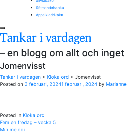
Silviakakor
Sötmandelskaka
Åppelkladdkaka
Tankar i vardagen
– en blogg om allt och inget
Jomenvisst
Tankar i vardagen
>
Kloka ord
>
Jomenvisst
Posted on
3 februari, 2024
1 februari, 2024
by
Marianne
Posted in
Kloka ord
Post
Fem en fredag – vecka 5
navigation
Min melodi