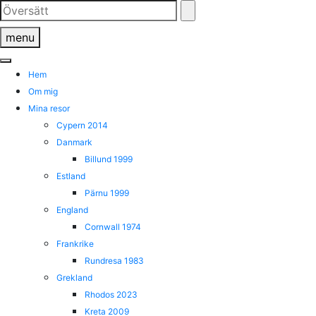
Skip
to
menu
content
Hem
Om mig
Mina resor
Cypern 2014
Danmark
Billund 1999
Estland
Pärnu 1999
England
Cornwall 1974
Frankrike
Rundresa 1983
Grekland
Rhodos 2023
Kreta 2009