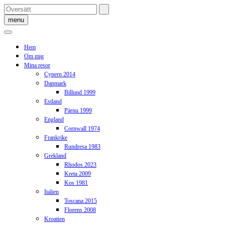
Skip
to
menu
content
Hem
Om mig
Mina resor
Cypern 2014
Danmark
Billund 1999
Estland
Pärnu 1999
England
Cornwall 1974
Frankrike
Rundresa 1983
Grekland
Rhodos 2023
Kreta 2009
Kos 1981
Italien
Toscana 2015
Florens 2008
Kroatien