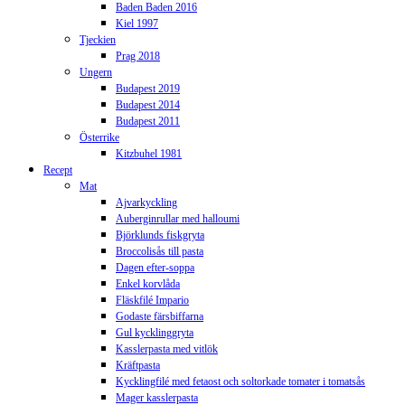
Baden Baden 2016
Kiel 1997
Tjeckien
Prag 2018
Ungern
Budapest 2019
Budapest 2014
Budapest 2011
Österrike
Kitzbuhel 1981
Recept
Mat
Ajvarkyckling
Auberginrullar med halloumi
Björklunds fiskgryta
Broccolisås till pasta
Dagen efter-soppa
Enkel korvlåda
Fläskfilé Impario
Godaste färsbiffarna
Gul kycklinggryta
Kasslerpasta med vitlök
Kräftpasta
Kycklingfilé med fetaost och soltorkade tomater i tomatsås
Mager kasslerpasta