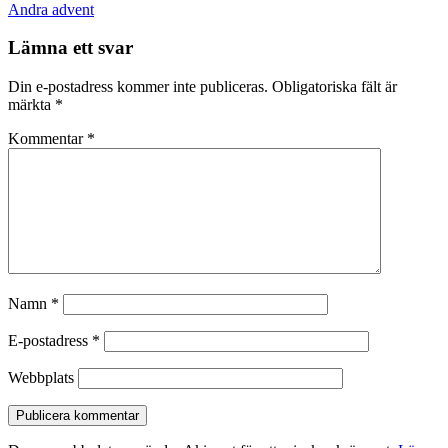
navigation
Andra advent
Lämna ett svar
Din e-postadress kommer inte publiceras.
Obligatoriska fält är
märkta
*
Kommentar
*
Namn
*
E-postadress
*
Webbplats