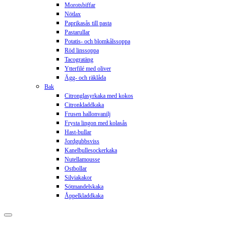
Morotsbiffar
Nötlax
Paprikasås till pasta
Pastarullar
Potatis- och blomkålssoppa
Röd linssoppa
Tacogratäng
Ytterfilé med oliver
Ägg- och räklåda
Bak
Citronglasyrkaka med kokos
Citronkladdkaka
Frusen hallonvanilj
Frysta lingon med kolasås
Hast-bullar
Jordgubbsviss
Kanelbullesockerkaka
Nutellamousse
Ostbollar
Silviakakor
Sötmandelskaka
Åppelkladdkaka