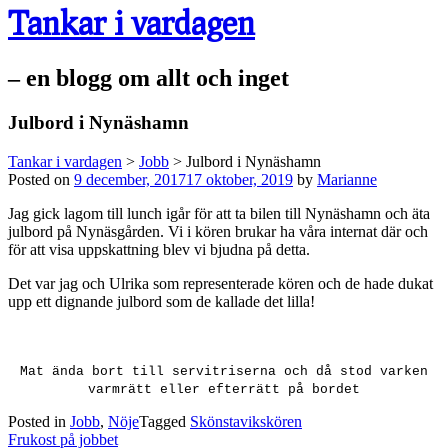
Tankar i vardagen
– en blogg om allt och inget
Julbord i Nynäshamn
Tankar i vardagen
>
Jobb
>
Julbord i Nynäshamn
Posted on
9 december, 2017
17 oktober, 2019
by
Marianne
Jag gick lagom till lunch igår för att ta bilen till Nynäshamn och äta
julbord på Nynäsgården. Vi i kören brukar ha våra internat där och
för att visa uppskattning blev vi bjudna på detta.
Det var jag och Ulrika som representerade kören och de hade dukat
upp ett dignande julbord som de kallade det lilla!
Mat ända bort till servitriserna och då stod varken
varmrätt eller efterrätt på bordet
Posted in
Jobb
,
Nöje
Tagged
Skönstavikskören
Post
Frukost på jobbet