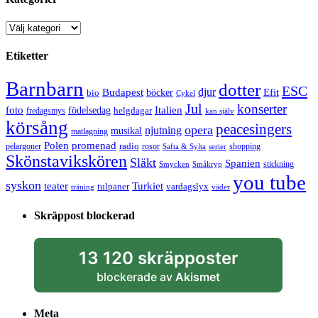
Kategorier
Etiketter
Barnbarn
dotter
ESC
djur
Efit
Budapest
bio
böcker
Cykel
Jul
konserter
Italien
foto
födelsedag
helgdagar
fredagsmys
kan själv
körsång
peacesingers
opera
njutning
musikal
matlagning
Polen
promenad
radio
pelargoner
rosor
shopping
Safta & Sylta
serier
Skönstavikskören
Släkt
Spanien
stickning
Smycken
Småkryp
you tube
syskon
Turkiet
teater
tulpaner
vardagslyx
träning
väder
Skräppost blockerad
13 120 skräpposter
blockerade av
Akismet
Meta