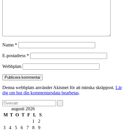
Namn
*
E-postadress
*
Webbplats
Denna webbplats använder Akismet för att minska skräppost.
Lär
dig om hur din kommentarsdata bearbetas
.
augusti 2026
M
T
O
T
F
L
S
1
2
3
4
5
6
7
8
9