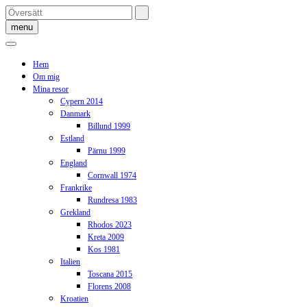
Skip
to
menu
content
Hem
Om mig
Mina resor
Cypern 2014
Danmark
Billund 1999
Estland
Pärnu 1999
England
Cornwall 1974
Frankrike
Rundresa 1983
Grekland
Rhodos 2023
Kreta 2009
Kos 1981
Italien
Toscana 2015
Florens 2008
Kroatien