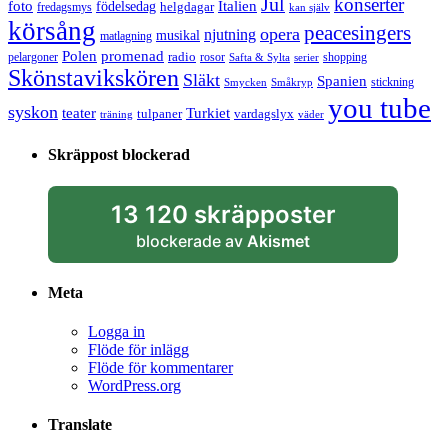
Jul
konserter
Italien
foto
födelsedag
helgdagar
fredagsmys
kan själv
körsång
peacesingers
opera
njutning
musikal
matlagning
Polen
promenad
radio
pelargoner
rosor
shopping
Safta & Sylta
serier
Skönstavikskören
Släkt
Spanien
stickning
Smycken
Småkryp
you tube
syskon
Turkiet
teater
tulpaner
vardagslyx
träning
väder
Skräppost blockerad
13 120 skräpposter
blockerade av
Akismet
Meta
Logga in
Flöde för inlägg
Flöde för kommentarer
WordPress.org
Translate