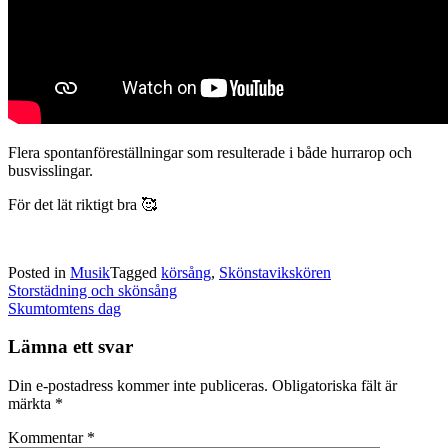
Flera spontanföreställningar som resulterade i både hurrarop och
busvisslingar.
För det lät riktigt bra 🥰
Posted in
Musik
Tagged
körsång
,
Skönstavikskören
Post
Storstädning och skönsång
navigation
Skumtomtens dag
Lämna ett svar
Din e-postadress kommer inte publiceras.
Obligatoriska fält är
märkta
*
Kommentar
*