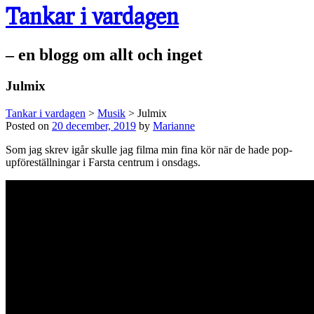
Tankar i vardagen
– en blogg om allt och inget
Julmix
Tankar i vardagen
>
Musik
>
Julmix
Posted on
20 december, 2019
by
Marianne
Som jag skrev igår skulle jag filma min fina kör när de hade pop-
upföreställningar i Farsta centrum i onsdags.