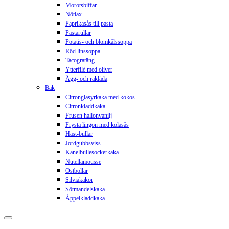
Morotsbiffar
Nötlax
Paprikasås till pasta
Pastarullar
Potatis- och blomkålssoppa
Röd linssoppa
Tacogratäng
Ytterfilé med oliver
Ägg- och räklåda
Bak
Citronglasyrkaka med kokos
Citronkladdkaka
Frusen hallonvanilj
Frysta lingon med kolasås
Hast-bullar
Jordgubbsviss
Kanelbullesockerkaka
Nutellamousse
Ostbollar
Silviakakor
Sötmandelskaka
Åppelkladdkaka