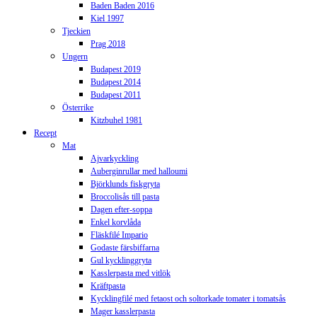
Baden Baden 2016
Kiel 1997
Tjeckien
Prag 2018
Ungern
Budapest 2019
Budapest 2014
Budapest 2011
Österrike
Kitzbuhel 1981
Recept
Mat
Ajvarkyckling
Auberginrullar med halloumi
Björklunds fiskgryta
Broccolisås till pasta
Dagen efter-soppa
Enkel korvlåda
Fläskfilé Impario
Godaste färsbiffarna
Gul kycklinggryta
Kasslerpasta med vitlök
Kräftpasta
Kycklingfilé med fetaost och soltorkade tomater i tomatsås
Mager kasslerpasta