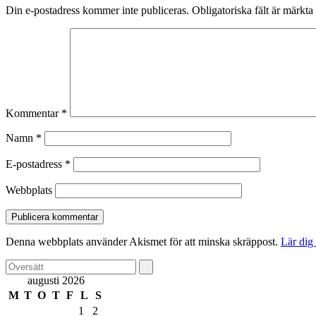
Din e-postadress kommer inte publiceras.
Obligatoriska fält är märkta
Kommentar
*
Namn
*
E-postadress
*
Webbplats
Denna webbplats använder Akismet för att minska skräppost.
Lär dig
augusti 2026
M
T
O
T
F
L
S
1
2