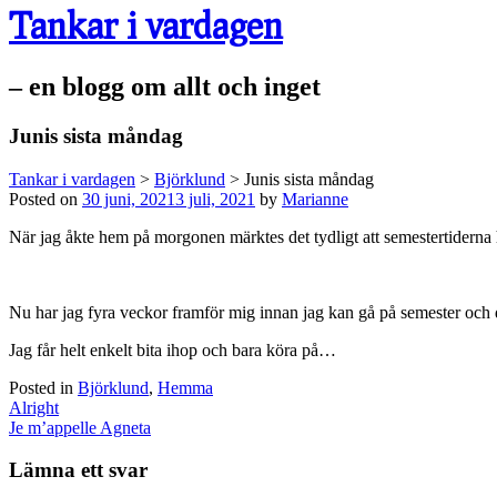
Tankar i vardagen
– en blogg om allt och inget
Junis sista måndag
Tankar i vardagen
>
Björklund
>
Junis sista måndag
Posted on
30 juni, 2021
3 juli, 2021
by
Marianne
När jag åkte hem på morgonen märktes det tydligt att semestertiderna ha
Nu har jag fyra veckor framför mig innan jag kan gå på semester och de
Jag får helt enkelt bita ihop och bara köra på…
Posted in
Björklund
,
Hemma
Post
Alright
navigation
Je m’appelle Agneta
Lämna ett svar