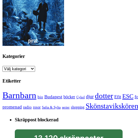
Kategorier
Kategorier
Etiketter
Barnbarn
dotter
ESC
djur
Efit
Budapest
f
bio
böcker
Cykel
Skönstaviksköre
promenad
radio
rosor
shopping
Safta & Sylta
serier
Skräppost blockerad