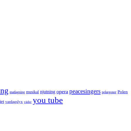
ång
peacesingers
opera
njutning
Polen
musikal
matlagning
pelargoner
you tube
iet
vardagslyx
väder