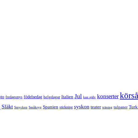
körs
Jul
konserter
Italien
oto
födelsedag
helgdagar
fredagsmys
kan själv
n
Släkt
syskon
Turk
Spanien
teater
tulpaner
stickning
Smycken
Småkryp
träning