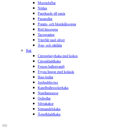
Morotsbiffar
Nötlax
Paprikasås till pasta
Pastarullar
Potatis- och blomkålssoppa
Röd linssoppa
Tacogratäng
Ytterfilé med oliver
Ägg- och räklåda
Bak
Citronglasyrkaka med kokos
Citronkladdkaka
Frusen hallonvanilj
Frysta lingon med kolasås
Hast-bullar
Jordgubbsviss
Kanelbullesockerkaka
Nutellamousse
Ostbollar
Silviakakor
Sötmandelskaka
Åppelkladdkaka