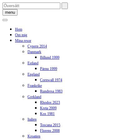
Skip
to
menu
content
Hem
Om mig
Mina resor
Cypern 2014
Danmark
Billund 1999
Estland
Pärnu 1999
England
Cornwall 1974
Frankrike
Rundresa 1983
Grekland
Rhodos 2023
Kreta 2009
Kos 1981
Italien
Toscana 2015
Florens 2008
Kroatien