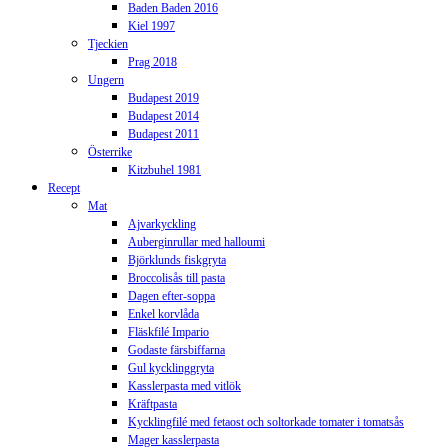
Baden Baden 2016
Kiel 1997
Tjeckien
Prag 2018
Ungern
Budapest 2019
Budapest 2014
Budapest 2011
Österrike
Kitzbuhel 1981
Recept
Mat
Ajvarkyckling
Auberginrullar med halloumi
Björklunds fiskgryta
Broccolisås till pasta
Dagen efter-soppa
Enkel korvlåda
Fläskfilé Impario
Godaste färsbiffarna
Gul kycklinggryta
Kasslerpasta med vitlök
Kräftpasta
Kycklingfilé med fetaost och soltorkade tomater i tomatsås
Mager kasslerpasta