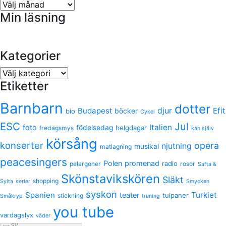
Arkiv
Min läsning
Kategorier
Kategorier
Etiketter
Barnbarn
dotter
Budapest
djur
Efit
bio
böcker
Cykel
ESC
Jul
Italien
foto
födelsedag
helgdagar
fredagsmys
kan själv
körsång
konserter
opera
njutning
musikal
matlagning
peacesingers
Polen
promenad
radio
pelargoner
rosor
Safta &
Skönstavikskören
Släkt
shopping
Sylta
serier
Smycken
syskon
Spanien
Turkiet
teater
tulpaner
stickning
Småkryp
träning
you tube
vardagslyx
väder