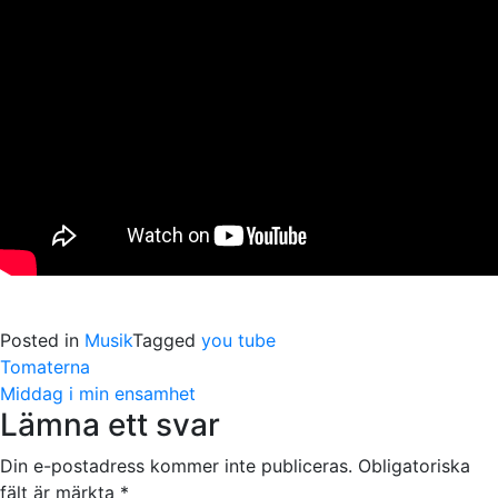
Posted in
Musik
Tagged
you tube
Post
Tomaterna
navigation
Middag i min ensamhet
Lämna ett svar
Din e-postadress kommer inte publiceras.
Obligatoriska
fält är märkta
*