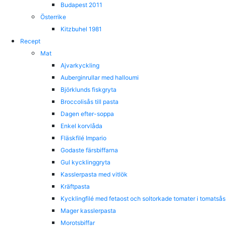
Budapest 2011
Österrike
Kitzbuhel 1981
Recept
Mat
Ajvarkyckling
Auberginrullar med halloumi
Björklunds fiskgryta
Broccolisås till pasta
Dagen efter-soppa
Enkel korvlåda
Fläskfilé Impario
Godaste färsbiffarna
Gul kycklinggryta
Kasslerpasta med vitlök
Kräftpasta
Kycklingfilé med fetaost och soltorkade tomater i tomatsås
Mager kasslerpasta
Morotsbiffar