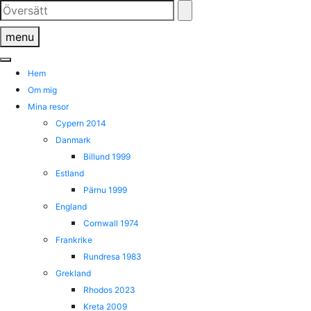
Skip
to
menu
content
Hem
Om mig
Mina resor
Cypern 2014
Danmark
Billund 1999
Estland
Pärnu 1999
England
Cornwall 1974
Frankrike
Rundresa 1983
Grekland
Rhodos 2023
Kreta 2009