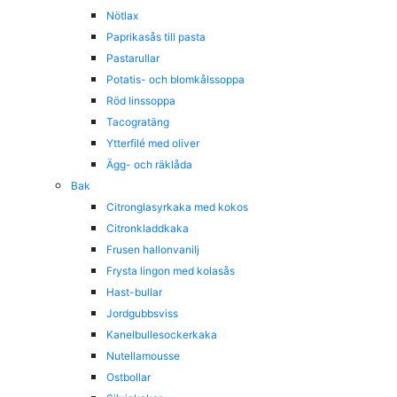
Nötlax
Paprikasås till pasta
Pastarullar
Potatis- och blomkålssoppa
Röd linssoppa
Tacogratäng
Ytterfilé med oliver
Ägg- och räklåda
Bak
Citronglasyrkaka med kokos
Citronkladdkaka
Frusen hallonvanilj
Frysta lingon med kolasås
Hast-bullar
Jordgubbsviss
Kanelbullesockerkaka
Nutellamousse
Ostbollar