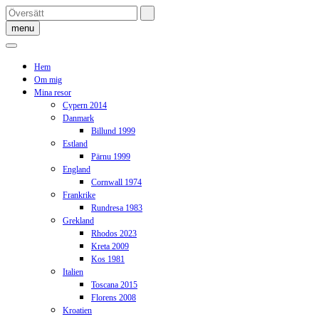
Skip
to
menu
content
Hem
Om mig
Mina resor
Cypern 2014
Danmark
Billund 1999
Estland
Pärnu 1999
England
Cornwall 1974
Frankrike
Rundresa 1983
Grekland
Rhodos 2023
Kreta 2009
Kos 1981
Italien
Toscana 2015
Florens 2008
Kroatien