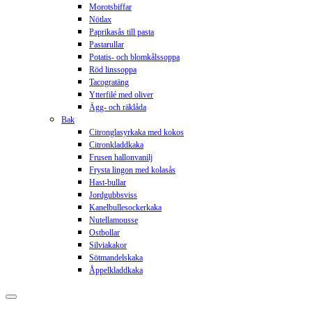
Morotsbiffar
Nötlax
Paprikasås till pasta
Pastarullar
Potatis- och blomkålssoppa
Röd linssoppa
Tacogratäng
Ytterfilé med oliver
Ägg- och räklåda
Bak
Citronglasyrkaka med kokos
Citronkladdkaka
Frusen hallonvanilj
Frysta lingon med kolasås
Hast-bullar
Jordgubbsviss
Kanelbullesockerkaka
Nutellamousse
Ostbollar
Silviakakor
Sötmandelskaka
Åppelkladdkaka