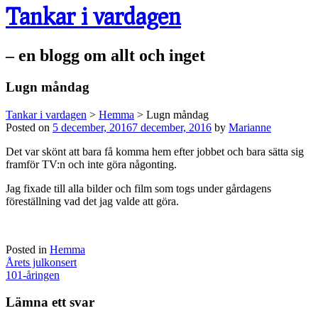
Tankar i vardagen
– en blogg om allt och inget
Lugn måndag
Tankar i vardagen
>
Hemma
>
Lugn måndag
Posted on
5 december, 2016
7 december, 2016
by
Marianne
Det var skönt att bara få komma hem efter jobbet och bara sätta sig
framför TV:n och inte göra någonting.
Jag fixade till alla bilder och film som togs under gårdagens
föreställning vad det jag valde att göra.
Posted in
Hemma
Post
Årets julkonsert
navigation
101-åringen
Lämna ett svar