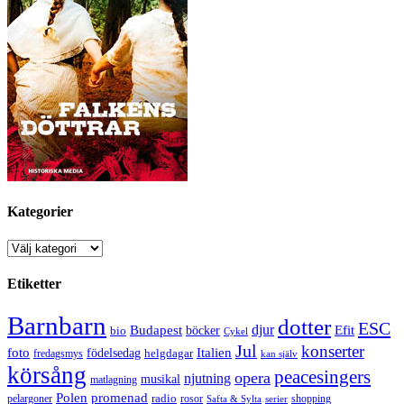
Kategorier
Kategorier
Etiketter
Barnbarn
dotter
ESC
djur
Efit
Budapest
bio
böcker
Cykel
Jul
konserter
Italien
foto
födelsedag
helgdagar
fredagsmys
kan själv
körsång
peacesingers
opera
njutning
musikal
matlagning
Polen
promenad
radio
pelargoner
rosor
shopping
Safta & Sylta
serier