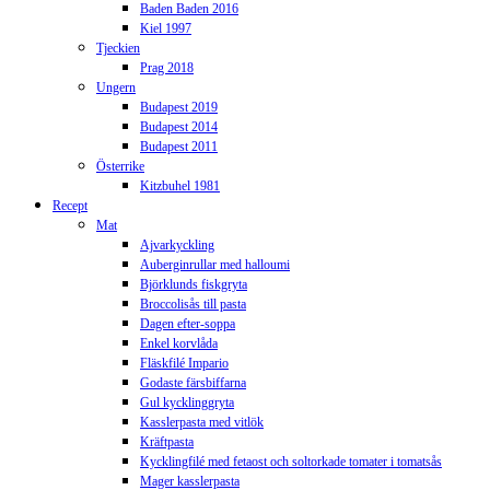
Baden Baden 2016
Kiel 1997
Tjeckien
Prag 2018
Ungern
Budapest 2019
Budapest 2014
Budapest 2011
Österrike
Kitzbuhel 1981
Recept
Mat
Ajvarkyckling
Auberginrullar med halloumi
Björklunds fiskgryta
Broccolisås till pasta
Dagen efter-soppa
Enkel korvlåda
Fläskfilé Impario
Godaste färsbiffarna
Gul kycklinggryta
Kasslerpasta med vitlök
Kräftpasta
Kycklingfilé med fetaost och soltorkade tomater i tomatsås
Mager kasslerpasta