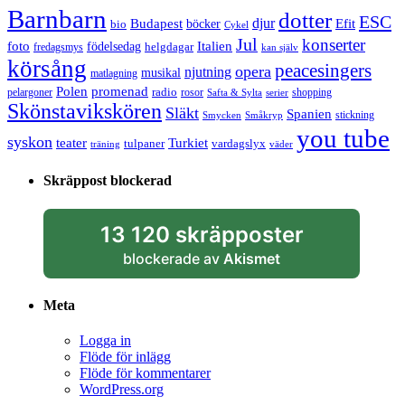
Barnbarn
dotter
ESC
djur
Efit
Budapest
bio
böcker
Cykel
Jul
konserter
Italien
foto
födelsedag
helgdagar
fredagsmys
kan själv
körsång
peacesingers
opera
njutning
musikal
matlagning
Polen
promenad
radio
pelargoner
rosor
shopping
Safta & Sylta
serier
Skönstavikskören
Släkt
Spanien
stickning
Smycken
Småkryp
you tube
syskon
Turkiet
teater
tulpaner
vardagslyx
träning
väder
Skräppost blockerad
13 120 skräpposter
blockerade av
Akismet
Meta
Logga in
Flöde för inlägg
Flöde för kommentarer
WordPress.org