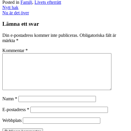
Posted in
Familj
,
Livets efterrätt
Post
Nytt hak
navigation
Nu är det över
Lämna ett svar
Din e-postadress kommer inte publiceras.
Obligatoriska fält är
märkta
*
Kommentar
*
Namn
*
E-postadress
*
Webbplats