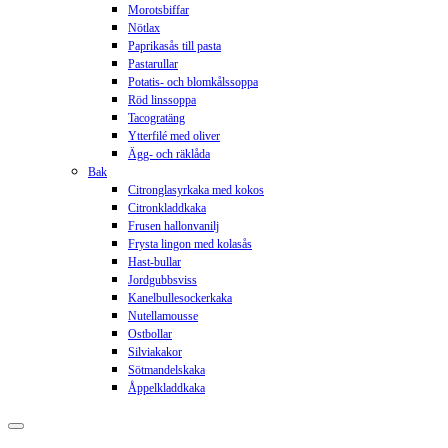
Morotsbiffar
Nötlax
Paprikasås till pasta
Pastarullar
Potatis- och blomkålssoppa
Röd linssoppa
Tacogratäng
Ytterfilé med oliver
Ägg- och räklåda
Bak
Citronglasyrkaka med kokos
Citronkladdkaka
Frusen hallonvanilj
Frysta lingon med kolasås
Hast-bullar
Jordgubbsviss
Kanelbullesockerkaka
Nutellamousse
Ostbollar
Silviakakor
Sötmandelskaka
Åppelkladdkaka