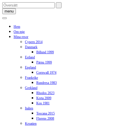
Skip
to
menu
content
Hem
Om mig
Mina resor
Cypern 2014
Danmark
Billund 1999
Estland
Pärnu 1999
England
Cornwall 1974
Frankrike
Rundresa 1983
Grekland
Rhodos 2023
Kreta 2009
Kos 1981
Italien
Toscana 2015
Florens 2008
Kroatien