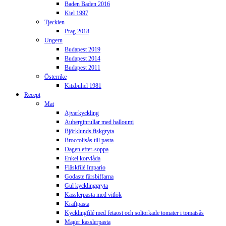
Baden Baden 2016
Kiel 1997
Tjeckien
Prag 2018
Ungern
Budapest 2019
Budapest 2014
Budapest 2011
Österrike
Kitzbuhel 1981
Recept
Mat
Ajvarkyckling
Auberginrullar med halloumi
Björklunds fiskgryta
Broccolisås till pasta
Dagen efter-soppa
Enkel korvlåda
Fläskfilé Impario
Godaste färsbiffarna
Gul kycklinggryta
Kasslerpasta med vitlök
Kräftpasta
Kycklingfilé med fetaost och soltorkade tomater i tomatsås
Mager kasslerpasta