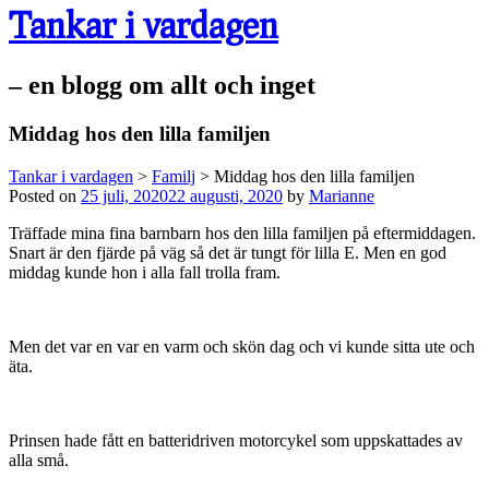
Tankar i vardagen
– en blogg om allt och inget
Middag hos den lilla familjen
Tankar i vardagen
>
Familj
>
Middag hos den lilla familjen
Posted on
25 juli, 2020
22 augusti, 2020
by
Marianne
Träffade mina fina barnbarn hos den lilla familjen på eftermiddagen.
Snart är den fjärde på väg så det är tungt för lilla E. Men en god
middag kunde hon i alla fall trolla fram.
Men det var en var en varm och skön dag och vi kunde sitta ute och
äta.
Prinsen hade fått en batteridriven motorcykel som uppskattades av
alla små.