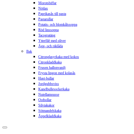
Morotsbiffar
Nötlax
Paprikasås till pasta
Pastarullar
Potatis- och blomkålssoppa
Röd linssoppa
Tacogratäng
Ytterfilé med oliver
Ägg- och räklåda
Bak
Citronglasyrkaka med kokos
Citronkladdkaka
Frusen hallonvanilj
Frysta lingon med kolasås
Hast-bullar
Jordgubbsviss
Kanelbullesockerkaka
Nutellamousse
Ostbollar
Silviakakor
Sötmandelskaka
Åppelkladdkaka