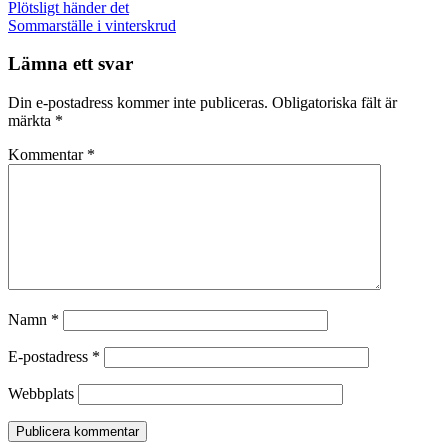
Post
Plötsligt händer det
navigation
Sommarställe i vinterskrud
Lämna ett svar
Din e-postadress kommer inte publiceras.
Obligatoriska fält är
märkta
*
Kommentar
*
Namn
*
E-postadress
*
Webbplats