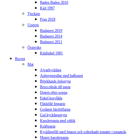
Baden Baden 2016
Kiel 1997
Tjeckien
Prag 2018
Ungern
Budapest 2019
Budapest 2014
Budapest 2011
Österrike
Kitzbuhel 1981
Recept
Mat
Ajvarkyckling
Auberginrullar med halloumi
Björklunds fiskgryta
Broccolisås till pasta
Dagen efter-soppa
Enkel korvlåda
Fläskfilé Impario
Godaste färsbiffarna
Gul kycklinggryta
Kasslerpasta med vitlök
Kräftpasta
Kycklingfilé med fetaost och soltorkade tomater i tomatsås
Mager kasslerpasta