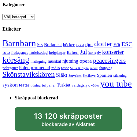
Kategorier
Kategorier
Etiketter
Barnbarn
dotter
ESC
djur
Efit
Budapest
bio
böcker
Cykel
Jul
konserter
Italien
foto
födelsedag
helgdagar
fredagsmys
kan själv
körsång
peacesingers
opera
njutning
musikal
matlagning
Polen
promenad
radio
pelargoner
rosor
shopping
Safta & Sylta
serier
Skönstavikskören
Släkt
Spanien
stickning
Smycken
Småkryp
you tube
syskon
Turkiet
teater
tulpaner
vardagslyx
träning
väder
Skräppost blockerad
13 120 skräpposter
blockerade av
Akismet