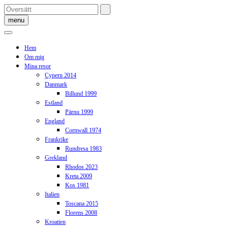
Skip
to
menu
content
Hem
Om mig
Mina resor
Cypern 2014
Danmark
Billund 1999
Estland
Pärnu 1999
England
Cornwall 1974
Frankrike
Rundresa 1983
Grekland
Rhodos 2023
Kreta 2009
Kos 1981
Italien
Toscana 2015
Florens 2008
Kroatien